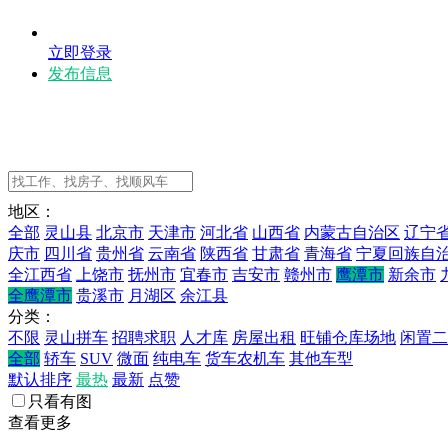
立即登录
发布信息
地区：
全部
灵山县
北京市
天津市
河北省
山西省
内蒙古自治区
辽宁
庆市
四川省
贵州省
云南省
陕西省
甘肃省
青海省
宁夏回族自
全江西省
上饶市
抚州市
宜春市
吉安市
赣州市
鹰潭市
新余市
全鹰潭市
贵溪市
月湖区
余江县
分类：
不限
灵山拼车
招聘求职
人才库
房屋出租
旺铺仓库场地
闲置二
全部
轿车
SUV
微面
纯电车
货车农机车
其他车型
默认排序
最热
最新
点赞
只看有图
查看更多