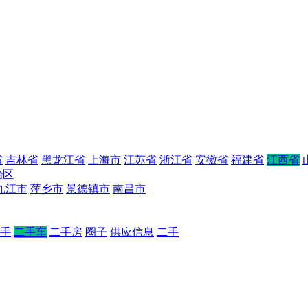
省
吉林省
黑龙江省
上海市
江苏省
浙江省
安徽省
福建省
江西省
治区
九江市
萍乡市
景德镇市
南昌市
手
二手车
二手房
圈子
供应信息
二手