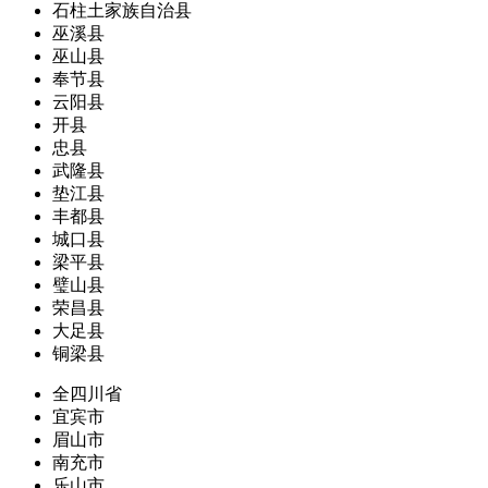
石柱土家族自治县
巫溪县
巫山县
奉节县
云阳县
开县
忠县
武隆县
垫江县
丰都县
城口县
梁平县
璧山县
荣昌县
大足县
铜梁县
全四川省
宜宾市
眉山市
南充市
乐山市