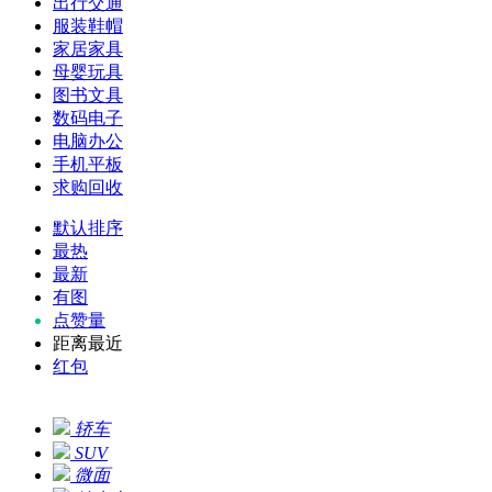
出行交通
服装鞋帽
家居家具
母婴玩具
图书文具
数码电子
电脑办公
手机平板
求购回收
默认排序
最热
最新
有图
点赞量
距离最近
红包
轿车
SUV
微面