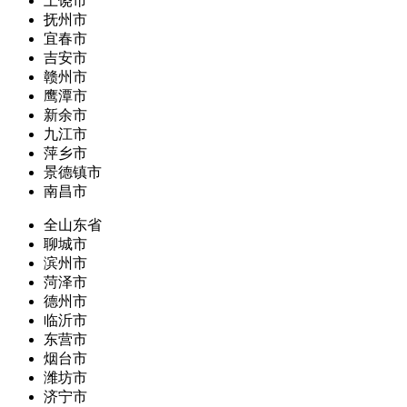
上饶市
抚州市
宜春市
吉安市
赣州市
鹰潭市
新余市
九江市
萍乡市
景德镇市
南昌市
全山东省
聊城市
滨州市
菏泽市
德州市
临沂市
东营市
烟台市
潍坊市
济宁市