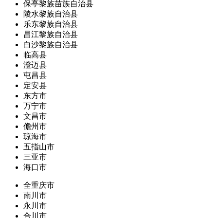
保亭黎族苗族自治县
陵水黎族自治县
乐东黎族自治县
昌江黎族自治县
白沙黎族自治县
临高县
澄迈县
屯昌县
定安县
东方市
万宁市
文昌市
儋州市
琼海市
五指山市
三亚市
海口市
全重庆市
南川市
永川市
合川市