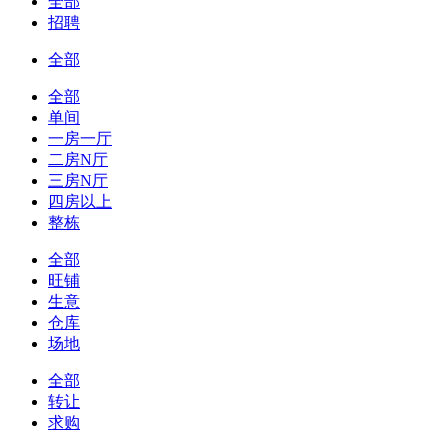
全部
招聘
全部
全部
单间
一房一厅
二房N厅
三房N厅
四房以上
整栋
全部
旺铺
生意
仓库
场地
全部
转让
求购