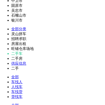
中卫市
固原市
吴忠市
石嘴山市
银川市
全部分类
灵山拼车
招聘求职
房屋出租
旺铺仓库场地
二手车
二手房
供应信息
二手
全部
车找人
人找车
车找货
货找车