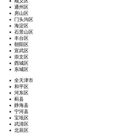
顺义区
通州区
房山区
门头沟区
海淀区
石景山区
丰台区
朝阳区
宣武区
崇文区
西城区
东城区
全天津市
和平区
河东区
蓟县
静海县
宁河县
宝坻区
武清区
北辰区