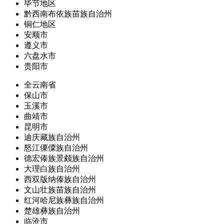
毕节地区
黔西南布依族苗族自治州
铜仁地区
安顺市
遵义市
六盘水市
贵阳市
全云南省
保山市
玉溪市
曲靖市
昆明市
迪庆藏族自治州
怒江傈僳族自治州
德宏傣族景颇族自治州
大理白族自治州
西双版纳傣族自治州
文山壮族苗族自治州
红河哈尼族彝族自治州
楚雄彝族自治州
临沧市