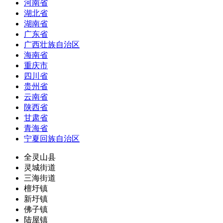
河南省
湖北省
湖南省
广东省
广西壮族自治区
海南省
重庆市
四川省
贵州省
云南省
陕西省
甘肃省
青海省
宁夏回族自治区
全灵山县
灵城街道
三海街道
檀圩镇
新圩镇
佛子镇
陆屋镇