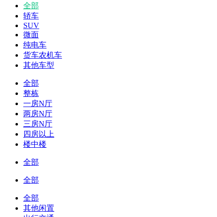
全部
轿车
SUV
微面
纯电车
货车农机车
其他车型
全部
整栋
一房N厅
两房N厅
三房N厅
四房以上
楼中楼
全部
全部
全部
其他闲置