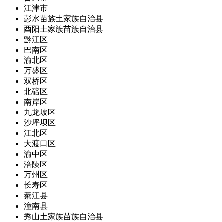
江津市
彭水苗族土家族自治县
酉阳土家族苗族自治县
黔江区
巴南区
渝北区
万盛区
双桥区
北碚区
南岸区
九龙坡区
沙坪坝区
江北区
大渡口区
渝中区
涪陵区
万州区
长寿区
綦江县
潼南县
秀山土家族苗族自治县