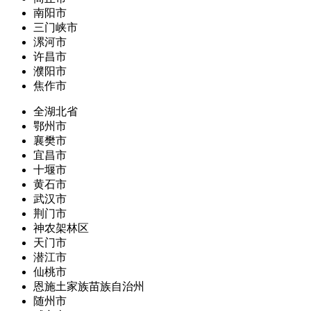
南阳市
三门峡市
漯河市
许昌市
濮阳市
焦作市
全湖北省
鄂州市
襄樊市
宜昌市
十堰市
黄石市
武汉市
荆门市
神农架林区
天门市
潜江市
仙桃市
恩施土家族苗族自治州
随州市