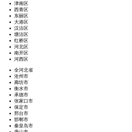
津南区
西青区
东丽区
大港区
汉沽区
塘沽区
红桥区
河北区
南开区
河西区
全河北省
沧州市
廊坊市
衡水市
承德市
张家口市
保定市
邢台市
邯郸市
秦皇岛市
唐山市