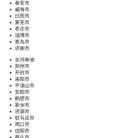
泰安市
威海市
日照市
莱芜市
枣庄市
淄博市
青岛市
济南市
全河南省
郑州市
开封市
洛阳市
平顶山市
安阳市
鹤壁市
新乡市
济源市
驻马店市
周口市
信阳市
商丘市