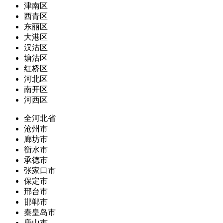
津南区
西青区
东丽区
大港区
汉沽区
塘沽区
红桥区
河北区
南开区
河西区
全河北省
沧州市
廊坊市
衡水市
承德市
张家口市
保定市
邢台市
邯郸市
秦皇岛市
唐山市