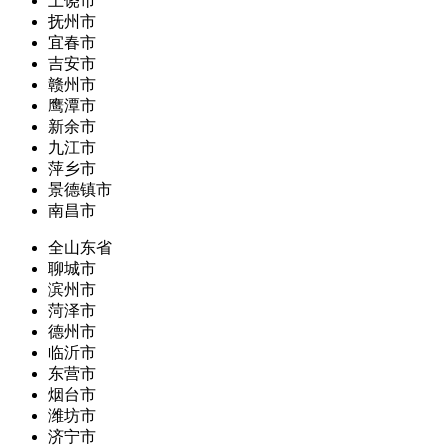
上饶市
抚州市
宜春市
吉安市
赣州市
鹰潭市
新余市
九江市
萍乡市
景德镇市
南昌市
全山东省
聊城市
滨州市
菏泽市
德州市
临沂市
东营市
烟台市
潍坊市
济宁市