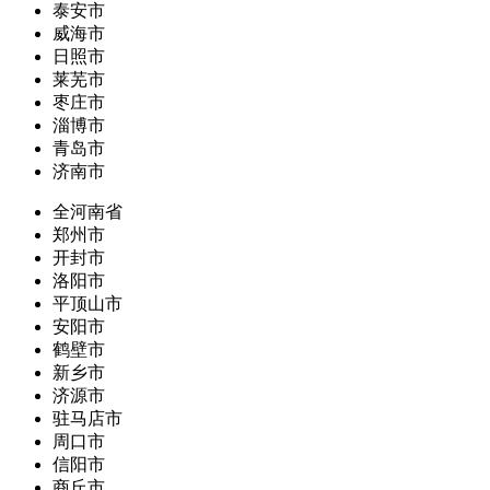
泰安市
威海市
日照市
莱芜市
枣庄市
淄博市
青岛市
济南市
全河南省
郑州市
开封市
洛阳市
平顶山市
安阳市
鹤壁市
新乡市
济源市
驻马店市
周口市
信阳市
商丘市