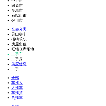
中卫市
固原市
吴忠市
石嘴山市
银川市
全部分类
灵山拼车
招聘求职
房屋出租
旺铺仓库场地
二手车
二手房
供应信息
二手
全部
车找人
人找车
车找货
货找车