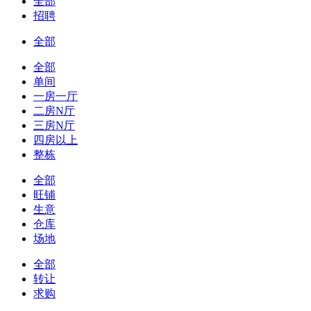
全部
招聘
全部
全部
单间
一房一厅
二房N厅
三房N厅
四房以上
整栋
全部
旺铺
生意
仓库
场地
全部
转让
求购