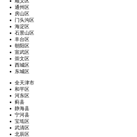
顺义区
通州区
房山区
门头沟区
海淀区
石景山区
丰台区
朝阳区
宣武区
崇文区
西城区
东城区
全天津市
和平区
河东区
蓟县
静海县
宁河县
宝坻区
武清区
北辰区