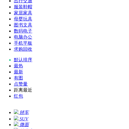
出行交通
服装鞋帽
家居家具
母婴玩具
图书文具
数码电子
电脑办公
手机平板
求购回收
默认排序
最热
最新
有图
点赞量
距离最近
红包
轿车
SUV
微面