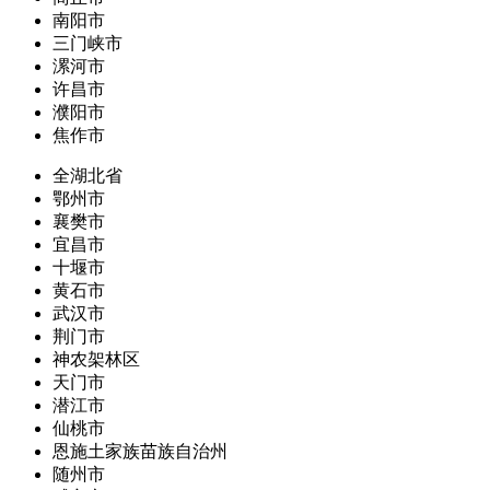
南阳市
三门峡市
漯河市
许昌市
濮阳市
焦作市
全湖北省
鄂州市
襄樊市
宜昌市
十堰市
黄石市
武汉市
荆门市
神农架林区
天门市
潜江市
仙桃市
恩施土家族苗族自治州
随州市