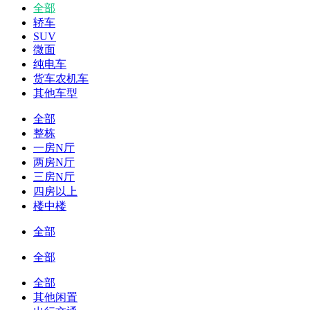
全部
轿车
SUV
微面
纯电车
货车农机车
其他车型
全部
整栋
一房N厅
两房N厅
三房N厅
四房以上
楼中楼
全部
全部
全部
其他闲置