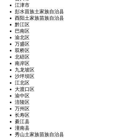
江津市
彭水苗族土家族自治县
酉阳土家族苗族自治县
黔江区
巴南区
渝北区
万盛区
双桥区
北碚区
南岸区
九龙坡区
沙坪坝区
江北区
大渡口区
渝中区
涪陵区
万州区
长寿区
綦江县
潼南县
秀山土家族苗族自治县