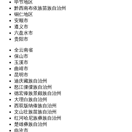
毕节地区
黔西南布依族苗族自治州
铜仁地区
安顺市
遵义市
六盘水市
贵阳市
全云南省
保山市
玉溪市
曲靖市
昆明市
迪庆藏族自治州
怒江傈僳族自治州
德宏傣族景颇族自治州
大理白族自治州
西双版纳傣族自治州
文山壮族苗族自治州
红河哈尼族彝族自治州
楚雄彝族自治州
临沧市