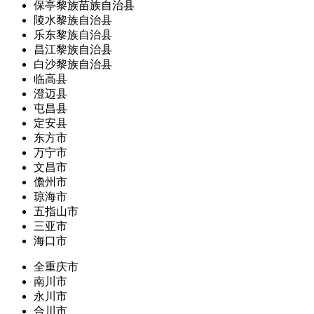
保亭黎族苗族自治县
陵水黎族自治县
乐东黎族自治县
昌江黎族自治县
白沙黎族自治县
临高县
澄迈县
屯昌县
定安县
东方市
万宁市
文昌市
儋州市
琼海市
五指山市
三亚市
海口市
全重庆市
南川市
永川市
合川市