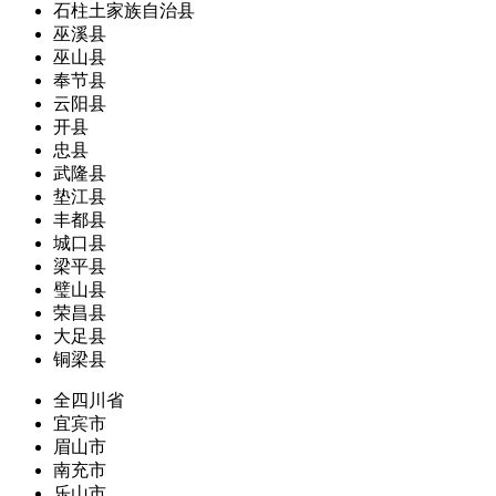
石柱土家族自治县
巫溪县
巫山县
奉节县
云阳县
开县
忠县
武隆县
垫江县
丰都县
城口县
梁平县
璧山县
荣昌县
大足县
铜梁县
全四川省
宜宾市
眉山市
南充市
乐山市