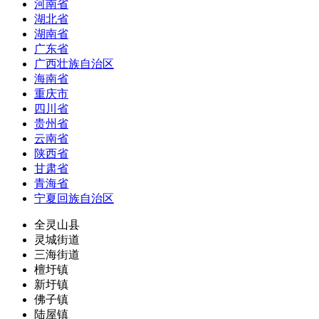
河南省
湖北省
湖南省
广东省
广西壮族自治区
海南省
重庆市
四川省
贵州省
云南省
陕西省
甘肃省
青海省
宁夏回族自治区
全灵山县
灵城街道
三海街道
檀圩镇
新圩镇
佛子镇
陆屋镇