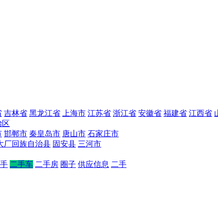
省
吉林省
黑龙江省
上海市
江苏省
浙江省
安徽省
福建省
江西省
治区
市
邯郸市
秦皇岛市
唐山市
石家庄市
大厂回族自治县
固安县
三河市
手
二手车
二手房
圈子
供应信息
二手