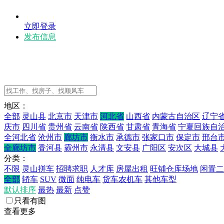
立即登录
发布信息
地区：
全部
灵山县
北京市
天津市
河北省
山西省
内蒙古自治区
辽宁
庆市
四川省
贵州省
云南省
陕西省
甘肃省
青海省
宁夏回族自
全河北省
沧州市
廊坊市
衡水市
承德市
张家口市
保定市
邢台
全廊坊市
香河县
霸州市
永清县
文安县
广阳区
安次区
大城县
分类：
不限
灵山拼车
招聘求职
人才库
房屋出租
旺铺仓库场地
闲置二
全部
轿车
SUV
微面
纯电车
货车农机车
其他车型
默认排序
最热
最新
点赞
只看有图
查看更多