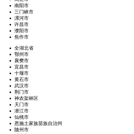
南阳市
三门峡市
漯河市
许昌市
濮阳市
焦作市
全湖北省
鄂州市
襄樊市
宜昌市
十堰市
黄石市
武汉市
荆门市
神农架林区
天门市
潜江市
仙桃市
恩施土家族苗族自治州
随州市