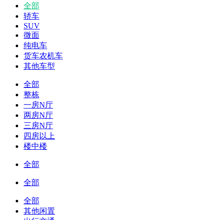
全部
轿车
SUV
微面
纯电车
货车农机车
其他车型
全部
整栋
一房N厅
两房N厅
三房N厅
四房以上
楼中楼
全部
全部
全部
其他闲置