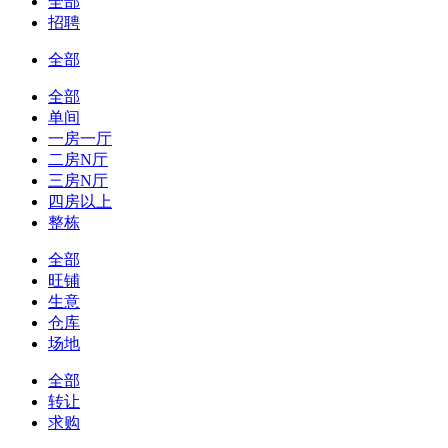
全部
招聘
全部
全部
单间
一房一厅
二房N厅
三房N厅
四房以上
整栋
全部
旺铺
生意
仓库
场地
全部
转让
求购