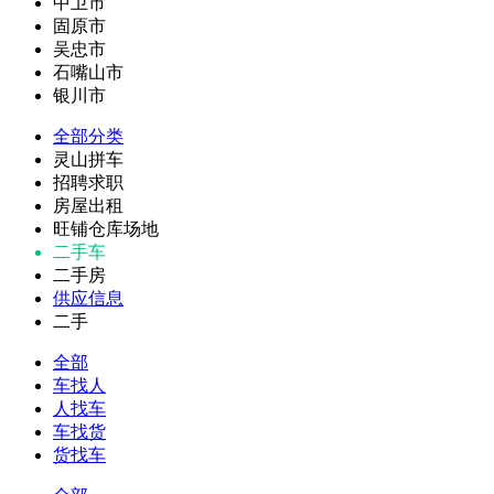
中卫市
固原市
吴忠市
石嘴山市
银川市
全部分类
灵山拼车
招聘求职
房屋出租
旺铺仓库场地
二手车
二手房
供应信息
二手
全部
车找人
人找车
车找货
货找车