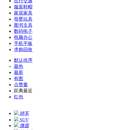
出行交通
服装鞋帽
家居家具
母婴玩具
图书文具
数码电子
电脑办公
手机平板
求购回收
默认排序
最热
最新
有图
点赞量
距离最近
红包
轿车
SUV
微面