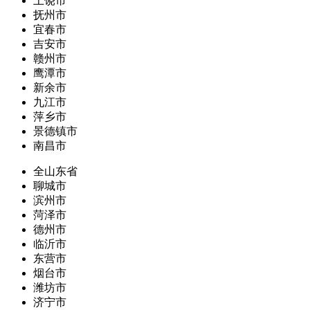
上饶市
抚州市
宜春市
吉安市
赣州市
鹰潭市
新余市
九江市
萍乡市
景德镇市
南昌市
全山东省
聊城市
滨州市
菏泽市
德州市
临沂市
东营市
烟台市
潍坊市
济宁市