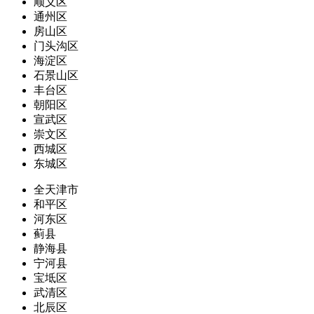
顺义区
通州区
房山区
门头沟区
海淀区
石景山区
丰台区
朝阳区
宣武区
崇文区
西城区
东城区
全天津市
和平区
河东区
蓟县
静海县
宁河县
宝坻区
武清区
北辰区