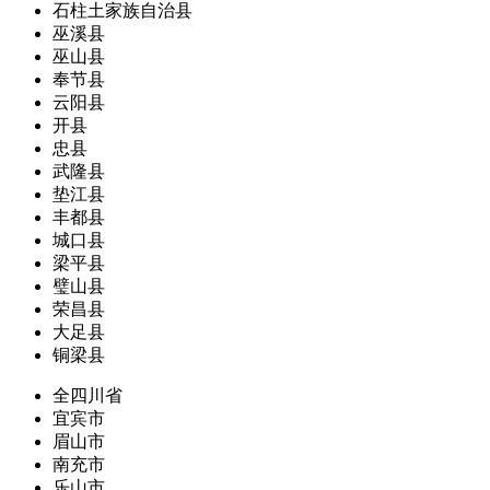
石柱土家族自治县
巫溪县
巫山县
奉节县
云阳县
开县
忠县
武隆县
垫江县
丰都县
城口县
梁平县
璧山县
荣昌县
大足县
铜梁县
全四川省
宜宾市
眉山市
南充市
乐山市