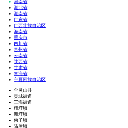
河南省
湖北省
湖南省
广东省
广西壮族自治区
海南省
重庆市
四川省
贵州省
云南省
陕西省
甘肃省
青海省
宁夏回族自治区
全灵山县
灵城街道
三海街道
檀圩镇
新圩镇
佛子镇
陆屋镇