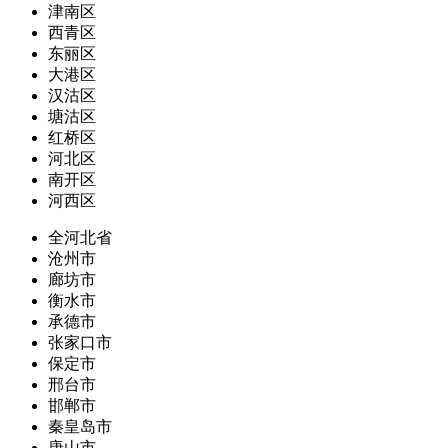
津南区
西青区
东丽区
大港区
汉沽区
塘沽区
红桥区
河北区
南开区
河西区
全河北省
沧州市
廊坊市
衡水市
承德市
张家口市
保定市
邢台市
邯郸市
秦皇岛市
唐山市