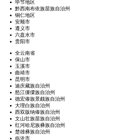
毕节地区
黔西南布依族苗族自治州
铜仁地区
安顺市
遵义市
六盘水市
贵阳市
全云南省
保山市
玉溪市
曲靖市
昆明市
迪庆藏族自治州
怒江傈僳族自治州
德宏傣族景颇族自治州
大理白族自治州
西双版纳傣族自治州
文山壮族苗族自治州
红河哈尼族彝族自治州
楚雄彝族自治州
临沧市