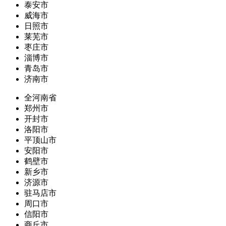
泰安市
威海市
日照市
莱芜市
枣庄市
淄博市
青岛市
济南市
全河南省
郑州市
开封市
洛阳市
平顶山市
安阳市
鹤壁市
新乡市
济源市
驻马店市
周口市
信阳市
商丘市