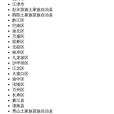
江津市
彭水苗族土家族自治县
酉阳土家族苗族自治县
黔江区
巴南区
渝北区
万盛区
双桥区
北碚区
南岸区
九龙坡区
沙坪坝区
江北区
大渡口区
渝中区
涪陵区
万州区
长寿区
綦江县
潼南县
秀山土家族苗族自治县