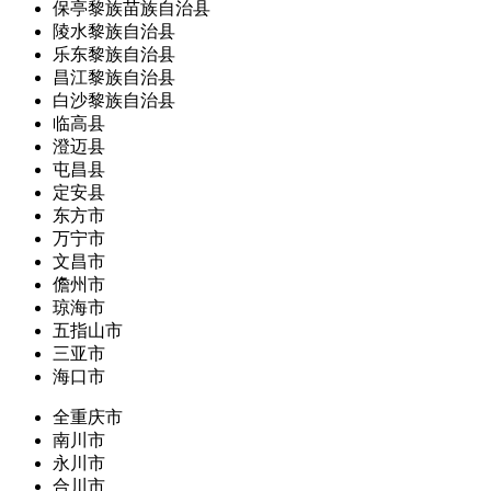
保亭黎族苗族自治县
陵水黎族自治县
乐东黎族自治县
昌江黎族自治县
白沙黎族自治县
临高县
澄迈县
屯昌县
定安县
东方市
万宁市
文昌市
儋州市
琼海市
五指山市
三亚市
海口市
全重庆市
南川市
永川市
合川市