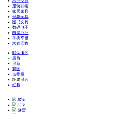
出行交通
服装鞋帽
家居家具
母婴玩具
图书文具
数码电子
电脑办公
手机平板
求购回收
默认排序
最热
最新
有图
点赞量
距离最近
红包
轿车
SUV
微面