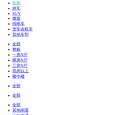
全部
轿车
SUV
微面
纯电车
货车农机车
其他车型
全部
整栋
一房N厅
两房N厅
三房N厅
四房以上
楼中楼
全部
全部
全部
其他闲置