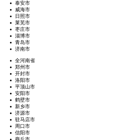
泰安市
威海市
日照市
莱芜市
枣庄市
淄博市
青岛市
济南市
全河南省
郑州市
开封市
洛阳市
平顶山市
安阳市
鹤壁市
新乡市
济源市
驻马店市
周口市
信阳市
商丘市