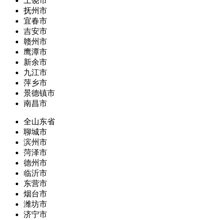
上饶市
抚州市
宜春市
吉安市
赣州市
鹰潭市
新余市
九江市
萍乡市
景德镇市
南昌市
全山东省
聊城市
滨州市
菏泽市
德州市
临沂市
东营市
烟台市
潍坊市
济宁市