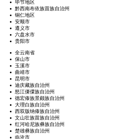
毕节地区
黔西南布依族苗族自治州
铜仁地区
安顺市
遵义市
六盘水市
贵阳市
全云南省
保山市
玉溪市
曲靖市
昆明市
迪庆藏族自治州
怒江傈僳族自治州
德宏傣族景颇族自治州
大理白族自治州
西双版纳傣族自治州
文山壮族苗族自治州
红河哈尼族彝族自治州
楚雄彝族自治州
临沧市