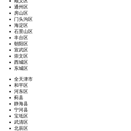
顺义区
通州区
房山区
门头沟区
海淀区
石景山区
丰台区
朝阳区
宣武区
崇文区
西城区
东城区
全天津市
和平区
河东区
蓟县
静海县
宁河县
宝坻区
武清区
北辰区