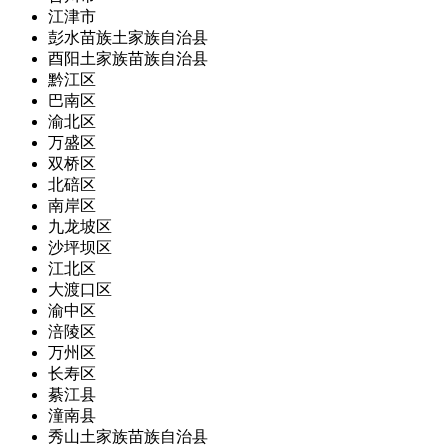
江津市
彭水苗族土家族自治县
酉阳土家族苗族自治县
黔江区
巴南区
渝北区
万盛区
双桥区
北碚区
南岸区
九龙坡区
沙坪坝区
江北区
大渡口区
渝中区
涪陵区
万州区
长寿区
綦江县
潼南县
秀山土家族苗族自治县