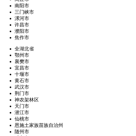
南阳市
三门峡市
漯河市
许昌市
濮阳市
焦作市
全湖北省
鄂州市
襄樊市
宜昌市
十堰市
黄石市
武汉市
荆门市
神农架林区
天门市
潜江市
仙桃市
恩施土家族苗族自治州
随州市