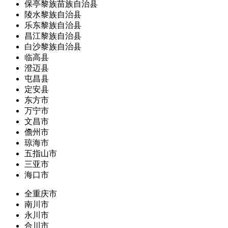
保亭黎族苗族自治县
陵水黎族自治县
乐东黎族自治县
昌江黎族自治县
白沙黎族自治县
临高县
澄迈县
屯昌县
定安县
东方市
万宁市
文昌市
儋州市
琼海市
五指山市
三亚市
海口市
全重庆市
南川市
永川市
合川市