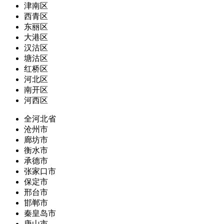
津南区
西青区
东丽区
大港区
汉沽区
塘沽区
红桥区
河北区
南开区
河西区
全河北省
沧州市
廊坊市
衡水市
承德市
张家口市
保定市
邢台市
邯郸市
秦皇岛市
唐山市