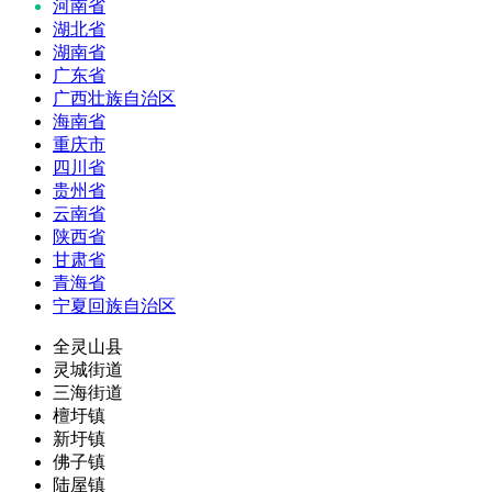
河南省
湖北省
湖南省
广东省
广西壮族自治区
海南省
重庆市
四川省
贵州省
云南省
陕西省
甘肃省
青海省
宁夏回族自治区
全灵山县
灵城街道
三海街道
檀圩镇
新圩镇
佛子镇
陆屋镇