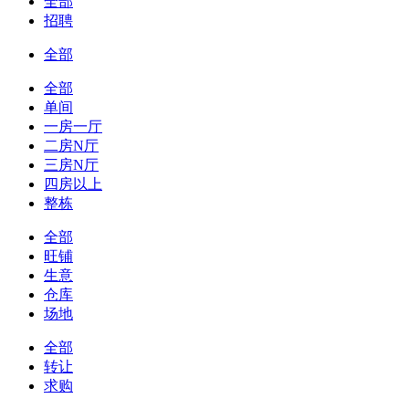
全部
招聘
全部
全部
单间
一房一厅
二房N厅
三房N厅
四房以上
整栋
全部
旺铺
生意
仓库
场地
全部
转让
求购