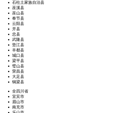
石柱土家族自治县
巫溪县
巫山县
奉节县
云阳县
开县
忠县
武隆县
垫江县
丰都县
城口县
梁平县
璧山县
荣昌县
大足县
铜梁县
全四川省
宜宾市
眉山市
南充市
乐山市