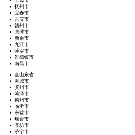
上饶市
抚州市
宜春市
吉安市
赣州市
鹰潭市
新余市
九江市
萍乡市
景德镇市
南昌市
全山东省
聊城市
滨州市
菏泽市
德州市
临沂市
东营市
烟台市
潍坊市
济宁市