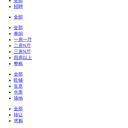
全部
招聘
全部
全部
单间
一房一厅
二房N厅
三房N厅
四房以上
整栋
全部
旺铺
生意
仓库
场地
全部
转让
求购