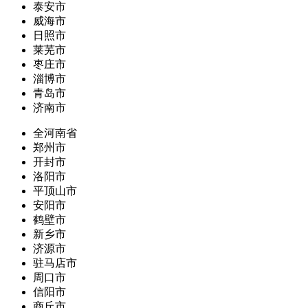
泰安市
威海市
日照市
莱芜市
枣庄市
淄博市
青岛市
济南市
全河南省
郑州市
开封市
洛阳市
平顶山市
安阳市
鹤壁市
新乡市
济源市
驻马店市
周口市
信阳市
商丘市