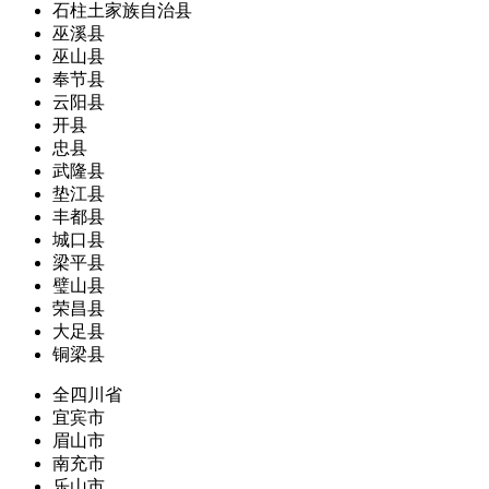
石柱土家族自治县
巫溪县
巫山县
奉节县
云阳县
开县
忠县
武隆县
垫江县
丰都县
城口县
梁平县
璧山县
荣昌县
大足县
铜梁县
全四川省
宜宾市
眉山市
南充市
乐山市