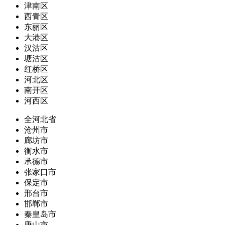
津南区
西青区
东丽区
大港区
汉沽区
塘沽区
红桥区
河北区
南开区
河西区
全河北省
沧州市
廊坊市
衡水市
承德市
张家口市
保定市
邢台市
邯郸市
秦皇岛市
唐山市