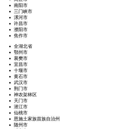
南阳市
三门峡市
漯河市
许昌市
濮阳市
焦作市
全湖北省
鄂州市
襄樊市
宜昌市
十堰市
黄石市
武汉市
荆门市
神农架林区
天门市
潜江市
仙桃市
恩施土家族苗族自治州
随州市