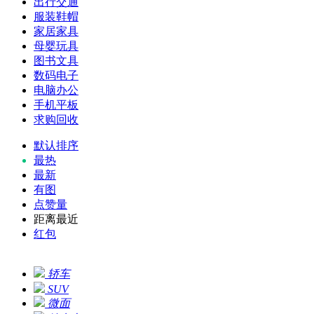
出行交通
服装鞋帽
家居家具
母婴玩具
图书文具
数码电子
电脑办公
手机平板
求购回收
默认排序
最热
最新
有图
点赞量
距离最近
红包
轿车
SUV
微面