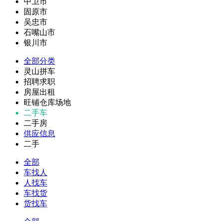
中卫市
固原市
吴忠市
石嘴山市
银川市
全部分类
灵山拼车
招聘求职
房屋出租
旺铺仓库场地
二手车
二手房
供应信息
二手
全部
车找人
人找车
车找货
货找车