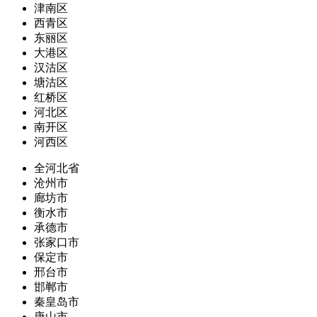
津南区
西青区
东丽区
大港区
汉沽区
塘沽区
红桥区
河北区
南开区
河西区
全河北省
沧州市
廊坊市
衡水市
承德市
张家口市
保定市
邢台市
邯郸市
秦皇岛市
唐山市