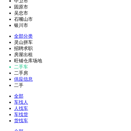
中卫市
固原市
吴忠市
石嘴山市
银川市
全部分类
灵山拼车
招聘求职
房屋出租
旺铺仓库场地
二手车
二手房
供应信息
二手
全部
车找人
人找车
车找货
货找车