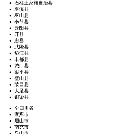
石柱土家族自治县
巫溪县
巫山县
奉节县
云阳县
开县
忠县
武隆县
垫江县
丰都县
城口县
梁平县
璧山县
荣昌县
大足县
铜梁县
全四川省
宜宾市
眉山市
南充市
乐山市