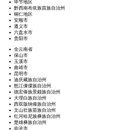
毕节地区
黔西南布依族苗族自治州
铜仁地区
安顺市
遵义市
六盘水市
贵阳市
全云南省
保山市
玉溪市
曲靖市
昆明市
迪庆藏族自治州
怒江傈僳族自治州
德宏傣族景颇族自治州
大理白族自治州
西双版纳傣族自治州
文山壮族苗族自治州
红河哈尼族彝族自治州
楚雄彝族自治州
临沧市