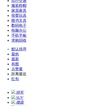
出行交通
服装鞋帽
家居家具
母婴玩具
图书文具
数码电子
电脑办公
手机平板
求购回收
默认排序
最热
最新
有图
点赞量
距离最近
红包
轿车
SUV
微面