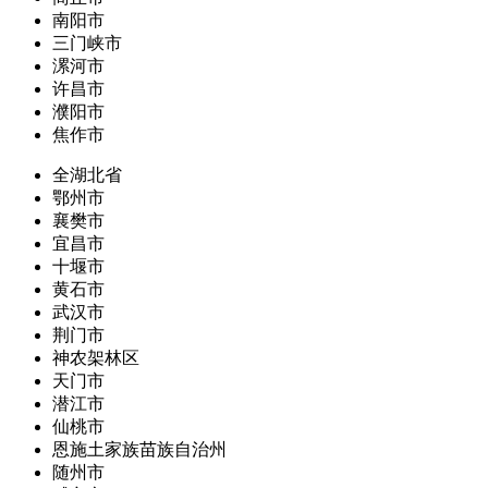
南阳市
三门峡市
漯河市
许昌市
濮阳市
焦作市
全湖北省
鄂州市
襄樊市
宜昌市
十堰市
黄石市
武汉市
荆门市
神农架林区
天门市
潜江市
仙桃市
恩施土家族苗族自治州
随州市