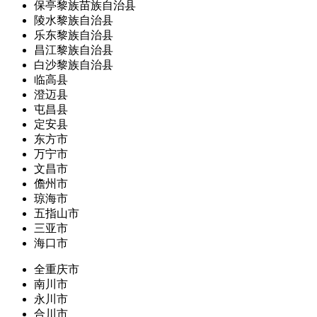
保亭黎族苗族自治县
陵水黎族自治县
乐东黎族自治县
昌江黎族自治县
白沙黎族自治县
临高县
澄迈县
屯昌县
定安县
东方市
万宁市
文昌市
儋州市
琼海市
五指山市
三亚市
海口市
全重庆市
南川市
永川市
合川市