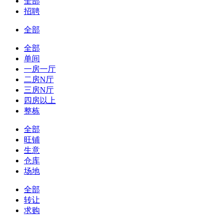
全部
招聘
全部
全部
单间
一房一厅
二房N厅
三房N厅
四房以上
整栋
全部
旺铺
生意
仓库
场地
全部
转让
求购