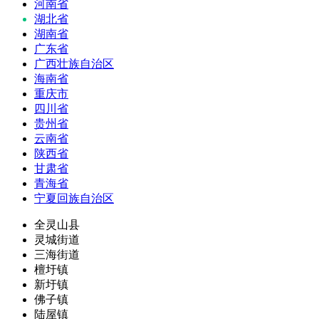
河南省
湖北省
湖南省
广东省
广西壮族自治区
海南省
重庆市
四川省
贵州省
云南省
陕西省
甘肃省
青海省
宁夏回族自治区
全灵山县
灵城街道
三海街道
檀圩镇
新圩镇
佛子镇
陆屋镇