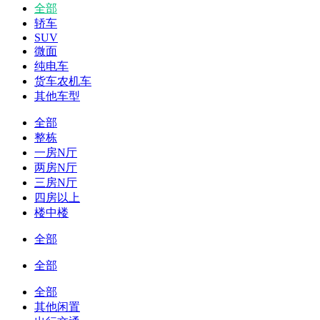
全部
轿车
SUV
微面
纯电车
货车农机车
其他车型
全部
整栋
一房N厅
两房N厅
三房N厅
四房以上
楼中楼
全部
全部
全部
其他闲置