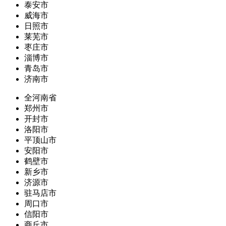
泰安市
威海市
日照市
莱芜市
枣庄市
淄博市
青岛市
济南市
全河南省
郑州市
开封市
洛阳市
平顶山市
安阳市
鹤壁市
新乡市
济源市
驻马店市
周口市
信阳市
商丘市