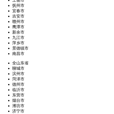
上饶市
抚州市
宜春市
吉安市
赣州市
鹰潭市
新余市
九江市
萍乡市
景德镇市
南昌市
全山东省
聊城市
滨州市
菏泽市
德州市
临沂市
东营市
烟台市
潍坊市
济宁市