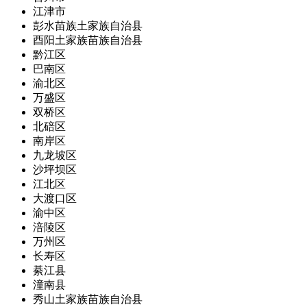
江津市
彭水苗族土家族自治县
酉阳土家族苗族自治县
黔江区
巴南区
渝北区
万盛区
双桥区
北碚区
南岸区
九龙坡区
沙坪坝区
江北区
大渡口区
渝中区
涪陵区
万州区
长寿区
綦江县
潼南县
秀山土家族苗族自治县