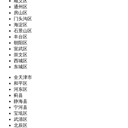
顺义区
通州区
房山区
门头沟区
海淀区
石景山区
丰台区
朝阳区
宣武区
崇文区
西城区
东城区
全天津市
和平区
河东区
蓟县
静海县
宁河县
宝坻区
武清区
北辰区