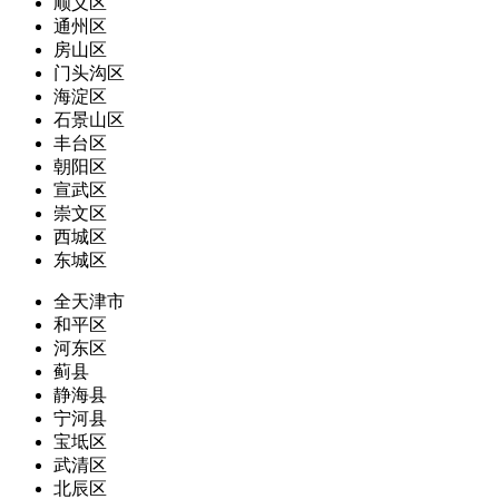
顺义区
通州区
房山区
门头沟区
海淀区
石景山区
丰台区
朝阳区
宣武区
崇文区
西城区
东城区
全天津市
和平区
河东区
蓟县
静海县
宁河县
宝坻区
武清区
北辰区