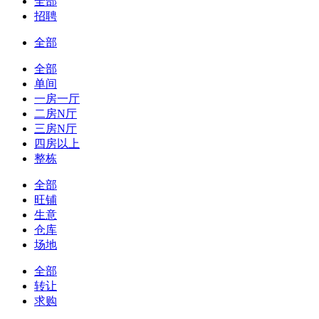
全部
招聘
全部
全部
单间
一房一厅
二房N厅
三房N厅
四房以上
整栋
全部
旺铺
生意
仓库
场地
全部
转让
求购