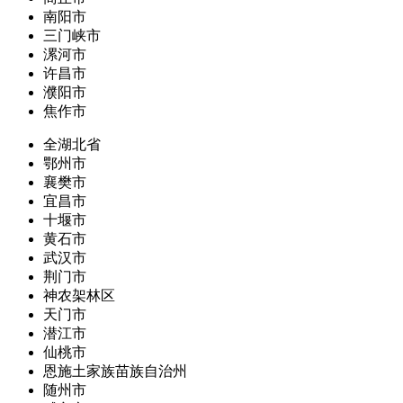
南阳市
三门峡市
漯河市
许昌市
濮阳市
焦作市
全湖北省
鄂州市
襄樊市
宜昌市
十堰市
黄石市
武汉市
荆门市
神农架林区
天门市
潜江市
仙桃市
恩施土家族苗族自治州
随州市