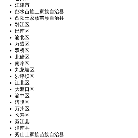
江津市
彭水苗族土家族自治县
酉阳土家族苗族自治县
黔江区
巴南区
渝北区
万盛区
双桥区
北碚区
南岸区
九龙坡区
沙坪坝区
江北区
大渡口区
渝中区
涪陵区
万州区
长寿区
綦江县
潼南县
秀山土家族苗族自治县