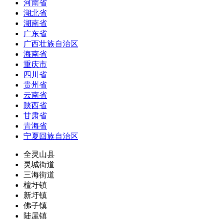
河南省
湖北省
湖南省
广东省
广西壮族自治区
海南省
重庆市
四川省
贵州省
云南省
陕西省
甘肃省
青海省
宁夏回族自治区
全灵山县
灵城街道
三海街道
檀圩镇
新圩镇
佛子镇
陆屋镇