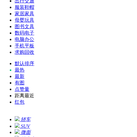
出行交通
服装鞋帽
家居家具
母婴玩具
图书文具
数码电子
电脑办公
手机平板
求购回收
默认排序
最热
最新
有图
点赞量
距离最近
红包
轿车
SUV
微面