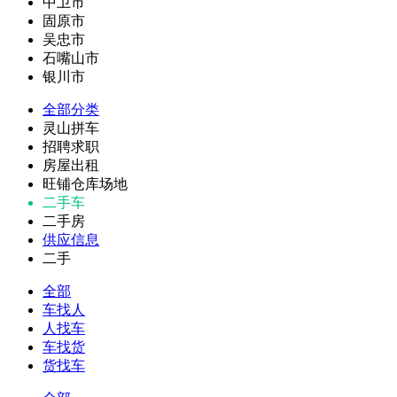
中卫市
固原市
吴忠市
石嘴山市
银川市
全部分类
灵山拼车
招聘求职
房屋出租
旺铺仓库场地
二手车
二手房
供应信息
二手
全部
车找人
人找车
车找货
货找车