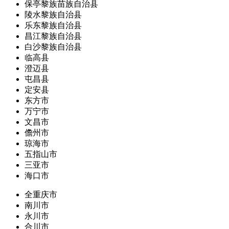
保亭黎族苗族自治县
陵水黎族自治县
乐东黎族自治县
昌江黎族自治县
白沙黎族自治县
临高县
澄迈县
屯昌县
定安县
东方市
万宁市
文昌市
儋州市
琼海市
五指山市
三亚市
海口市
全重庆市
南川市
永川市
合川市