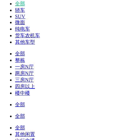
全部
轿车
SUV
微面
纯电车
货车农机车
其他车型
全部
整栋
一房N厅
两房N厅
三房N厅
四房以上
楼中楼
全部
全部
全部
其他闲置