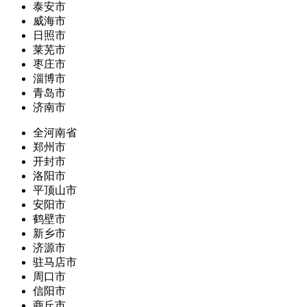
泰安市
威海市
日照市
莱芜市
枣庄市
淄博市
青岛市
济南市
全河南省
郑州市
开封市
洛阳市
平顶山市
安阳市
鹤壁市
新乡市
济源市
驻马店市
周口市
信阳市
商丘市