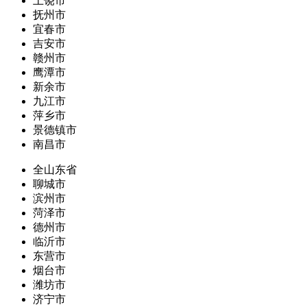
上饶市
抚州市
宜春市
吉安市
赣州市
鹰潭市
新余市
九江市
萍乡市
景德镇市
南昌市
全山东省
聊城市
滨州市
菏泽市
德州市
临沂市
东营市
烟台市
潍坊市
济宁市