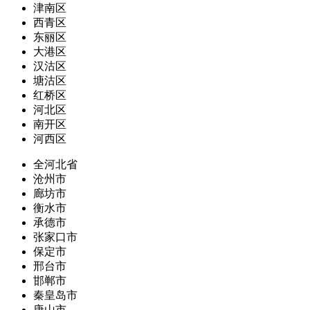
津南区
西青区
东丽区
大港区
汉沽区
塘沽区
红桥区
河北区
南开区
河西区
全河北省
沧州市
廊坊市
衡水市
承德市
张家口市
保定市
邢台市
邯郸市
秦皇岛市
唐山市