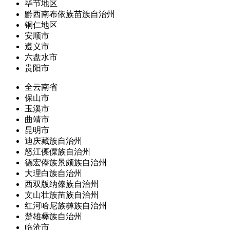
毕节地区
黔西南布依族苗族自治州
铜仁地区
安顺市
遵义市
六盘水市
贵阳市
全云南省
保山市
玉溪市
曲靖市
昆明市
迪庆藏族自治州
怒江傈僳族自治州
德宏傣族景颇族自治州
大理白族自治州
西双版纳傣族自治州
文山壮族苗族自治州
红河哈尼族彝族自治州
楚雄彝族自治州
临沧市