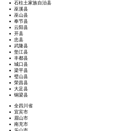
石柱土家族自治县
巫溪县
巫山县
奉节县
云阳县
开县
忠县
武隆县
垫江县
丰都县
城口县
梁平县
璧山县
荣昌县
大足县
铜梁县
全四川省
宜宾市
眉山市
南充市
乐山市