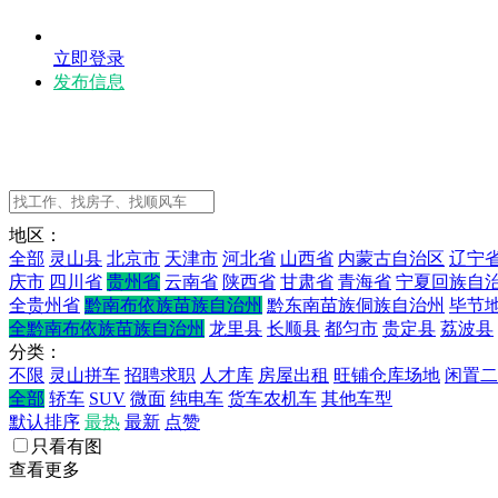
立即登录
发布信息
地区：
全部
灵山县
北京市
天津市
河北省
山西省
内蒙古自治区
辽宁
庆市
四川省
贵州省
云南省
陕西省
甘肃省
青海省
宁夏回族自
全贵州省
黔南布依族苗族自治州
黔东南苗族侗族自治州
毕节
全黔南布依族苗族自治州
龙里县
长顺县
都匀市
贵定县
荔波县
分类：
不限
灵山拼车
招聘求职
人才库
房屋出租
旺铺仓库场地
闲置二
全部
轿车
SUV
微面
纯电车
货车农机车
其他车型
默认排序
最热
最新
点赞
只看有图
查看更多