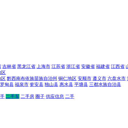
省
吉林省
黑龙江省
上海市
江苏省
浙江省
安徽省
福建省
江西省
治区
地区
黔西南布依族苗族自治州
铜仁地区
安顺市
遵义市
六盘水市
罗甸县
福泉市
瓮安县
独山县
惠水县
平塘县
三都水族自治县
手
二手车
二手房
圈子
供应信息
二手