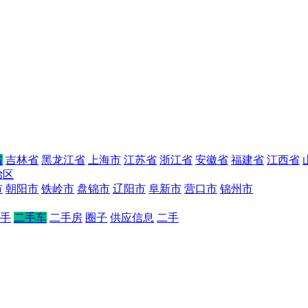
省
吉林省
黑龙江省
上海市
江苏省
浙江省
安徽省
福建省
江西省
治区
市
朝阳市
铁岭市
盘锦市
辽阳市
阜新市
营口市
锦州市
手
二手车
二手房
圈子
供应信息
二手