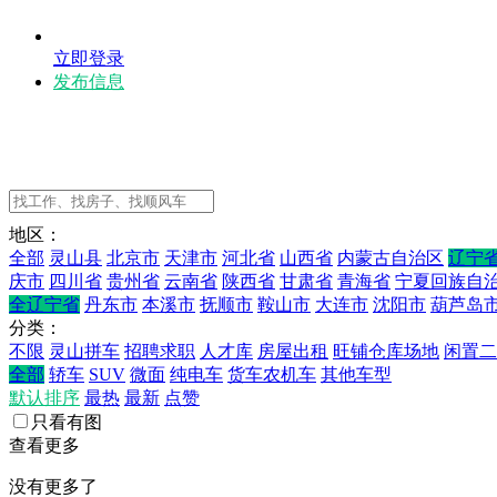
立即登录
发布信息
地区：
全部
灵山县
北京市
天津市
河北省
山西省
内蒙古自治区
辽宁
庆市
四川省
贵州省
云南省
陕西省
甘肃省
青海省
宁夏回族自
全辽宁省
丹东市
本溪市
抚顺市
鞍山市
大连市
沈阳市
葫芦岛
分类：
不限
灵山拼车
招聘求职
人才库
房屋出租
旺铺仓库场地
闲置二
全部
轿车
SUV
微面
纯电车
货车农机车
其他车型
默认排序
最热
最新
点赞
只看有图
查看更多
没有更多了