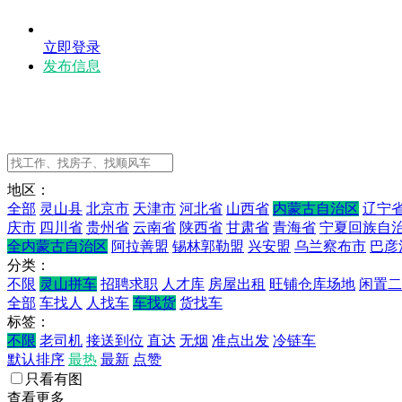
立即登录
发布信息
地区：
全部
灵山县
北京市
天津市
河北省
山西省
内蒙古自治区
辽宁
庆市
四川省
贵州省
云南省
陕西省
甘肃省
青海省
宁夏回族自
全内蒙古自治区
阿拉善盟
锡林郭勒盟
兴安盟
乌兰察布市
巴彦
分类：
不限
灵山拼车
招聘求职
人才库
房屋出租
旺铺仓库场地
闲置二
全部
车找人
人找车
车找货
货找车
标签：
不限
老司机
接送到位
直达
无烟
准点出发
冷链车
默认排序
最热
最新
点赞
只看有图
查看更多