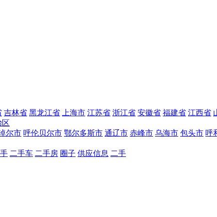
省
吉林省
黑龙江省
上海市
江苏省
浙江省
安徽省
福建省
江西省
治区
淖尔市
呼伦贝尔市
鄂尔多斯市
通辽市
赤峰市
乌海市
包头市
呼
手
二手车
二手房
圈子
供应信息
二手