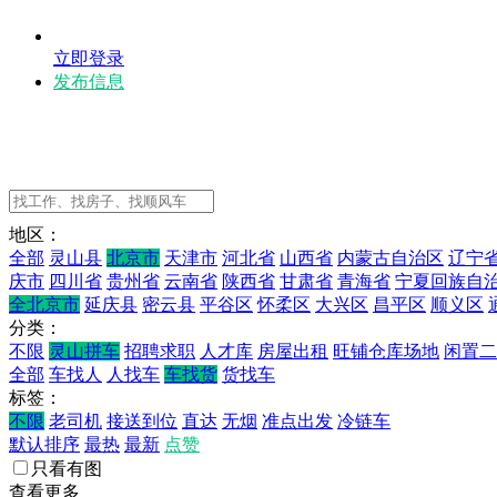
立即登录
发布信息
地区：
全部
灵山县
北京市
天津市
河北省
山西省
内蒙古自治区
辽宁
庆市
四川省
贵州省
云南省
陕西省
甘肃省
青海省
宁夏回族自
全北京市
延庆县
密云县
平谷区
怀柔区
大兴区
昌平区
顺义区
分类：
不限
灵山拼车
招聘求职
人才库
房屋出租
旺铺仓库场地
闲置二
全部
车找人
人找车
车找货
货找车
标签：
不限
老司机
接送到位
直达
无烟
准点出发
冷链车
默认排序
最热
最新
点赞
只看有图
查看更多