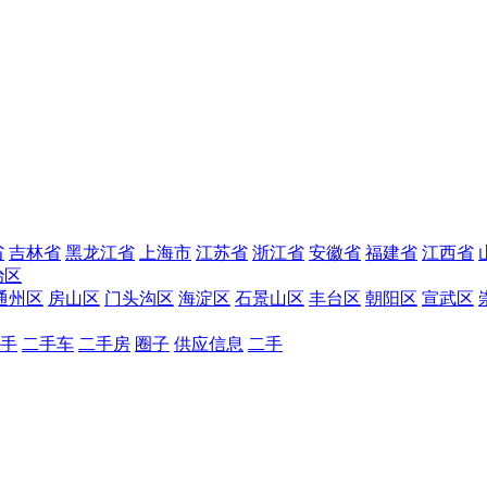
省
吉林省
黑龙江省
上海市
江苏省
浙江省
安徽省
福建省
江西省
治区
通州区
房山区
门头沟区
海淀区
石景山区
丰台区
朝阳区
宣武区
手
二手车
二手房
圈子
供应信息
二手