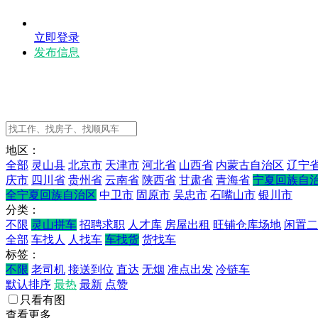
立即登录
发布信息
地区：
全部
灵山县
北京市
天津市
河北省
山西省
内蒙古自治区
辽宁
庆市
四川省
贵州省
云南省
陕西省
甘肃省
青海省
宁夏回族自
全宁夏回族自治区
中卫市
固原市
吴忠市
石嘴山市
银川市
分类：
不限
灵山拼车
招聘求职
人才库
房屋出租
旺铺仓库场地
闲置二
全部
车找人
人找车
车找货
货找车
标签：
不限
老司机
接送到位
直达
无烟
准点出发
冷链车
默认排序
最热
最新
点赞
只看有图
查看更多