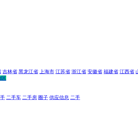
省
吉林省
黑龙江省
上海市
江苏省
浙江省
安徽省
福建省
江西省
治区
手
二手车
二手房
圈子
供应信息
二手