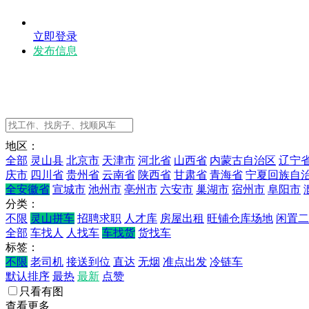
立即登录
发布信息
地区：
全部
灵山县
北京市
天津市
河北省
山西省
内蒙古自治区
辽宁
庆市
四川省
贵州省
云南省
陕西省
甘肃省
青海省
宁夏回族自
全安徽省
宣城市
池州市
亳州市
六安市
巢湖市
宿州市
阜阳市
分类：
不限
灵山拼车
招聘求职
人才库
房屋出租
旺铺仓库场地
闲置二
全部
车找人
人找车
车找货
货找车
标签：
不限
老司机
接送到位
直达
无烟
准点出发
冷链车
默认排序
最热
最新
点赞
只看有图
查看更多