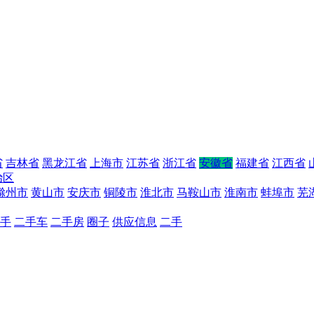
省
吉林省
黑龙江省
上海市
江苏省
浙江省
安徽省
福建省
江西省
治区
滁州市
黄山市
安庆市
铜陵市
淮北市
马鞍山市
淮南市
蚌埠市
芜
手
二手车
二手房
圈子
供应信息
二手