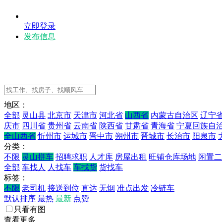
立即登录
发布信息
地区：
全部
灵山县
北京市
天津市
河北省
山西省
内蒙古自治区
辽宁
庆市
四川省
贵州省
云南省
陕西省
甘肃省
青海省
宁夏回族自
全山西省
忻州市
运城市
晋中市
朔州市
晋城市
长治市
阳泉市
分类：
不限
灵山拼车
招聘求职
人才库
房屋出租
旺铺仓库场地
闲置二
全部
车找人
人找车
车找货
货找车
标签：
不限
老司机
接送到位
直达
无烟
准点出发
冷链车
默认排序
最热
最新
点赞
只看有图
查看更多