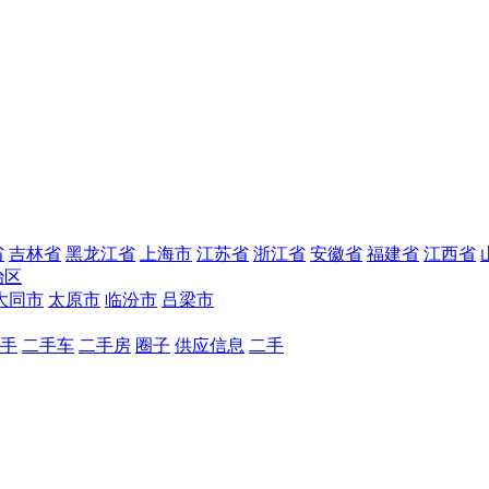
省
吉林省
黑龙江省
上海市
江苏省
浙江省
安徽省
福建省
江西省
治区
大同市
太原市
临汾市
吕梁市
手
二手车
二手房
圈子
供应信息
二手