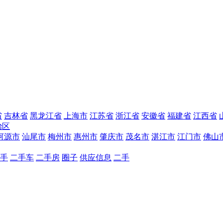
省
吉林省
黑龙江省
上海市
江苏省
浙江省
安徽省
福建省
江西省
治区
河源市
汕尾市
梅州市
惠州市
肇庆市
茂名市
湛江市
江门市
佛山
手
二手车
二手房
圈子
供应信息
二手