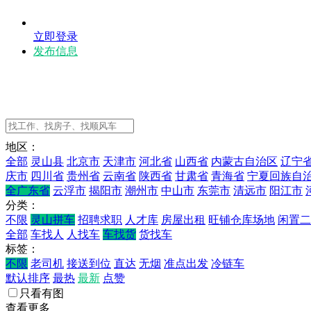
立即登录
发布信息
地区：
全部
灵山县
北京市
天津市
河北省
山西省
内蒙古自治区
辽宁
庆市
四川省
贵州省
云南省
陕西省
甘肃省
青海省
宁夏回族自
全广东省
云浮市
揭阳市
潮州市
中山市
东莞市
清远市
阳江市
分类：
不限
灵山拼车
招聘求职
人才库
房屋出租
旺铺仓库场地
闲置二
全部
车找人
人找车
车找货
货找车
标签：
不限
老司机
接送到位
直达
无烟
准点出发
冷链车
默认排序
最热
最新
点赞
只看有图
查看更多