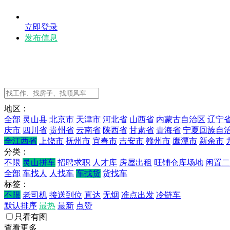
立即登录
发布信息
地区：
全部
灵山县
北京市
天津市
河北省
山西省
内蒙古自治区
辽宁
庆市
四川省
贵州省
云南省
陕西省
甘肃省
青海省
宁夏回族自
全江西省
上饶市
抚州市
宜春市
吉安市
赣州市
鹰潭市
新余市
分类：
不限
灵山拼车
招聘求职
人才库
房屋出租
旺铺仓库场地
闲置二
全部
车找人
人找车
车找货
货找车
标签：
不限
老司机
接送到位
直达
无烟
准点出发
冷链车
默认排序
最热
最新
点赞
只看有图
查看更多