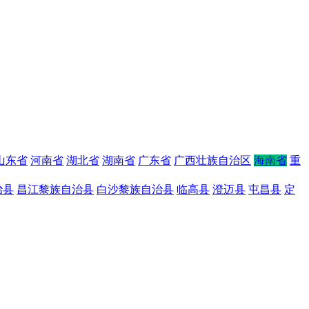
山东省
河南省
湖北省
湖南省
广东省
广西壮族自治区
海南省
重
治县
昌江黎族自治县
白沙黎族自治县
临高县
澄迈县
屯昌县
定