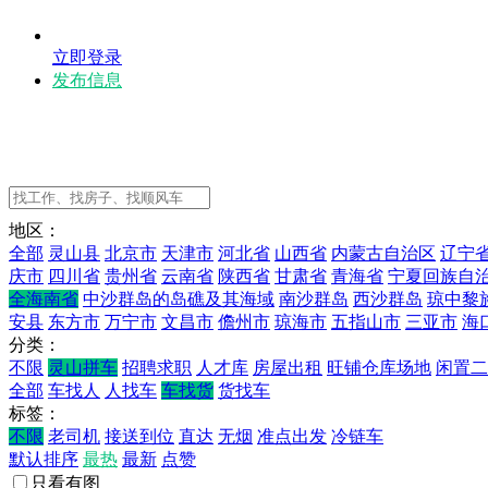
立即登录
发布信息
地区：
全部
灵山县
北京市
天津市
河北省
山西省
内蒙古自治区
辽宁
庆市
四川省
贵州省
云南省
陕西省
甘肃省
青海省
宁夏回族自
全海南省
中沙群岛的岛礁及其海域
南沙群岛
西沙群岛
琼中黎
安县
东方市
万宁市
文昌市
儋州市
琼海市
五指山市
三亚市
海
分类：
不限
灵山拼车
招聘求职
人才库
房屋出租
旺铺仓库场地
闲置二
全部
车找人
人找车
车找货
货找车
标签：
不限
老司机
接送到位
直达
无烟
准点出发
冷链车
默认排序
最热
最新
点赞
只看有图