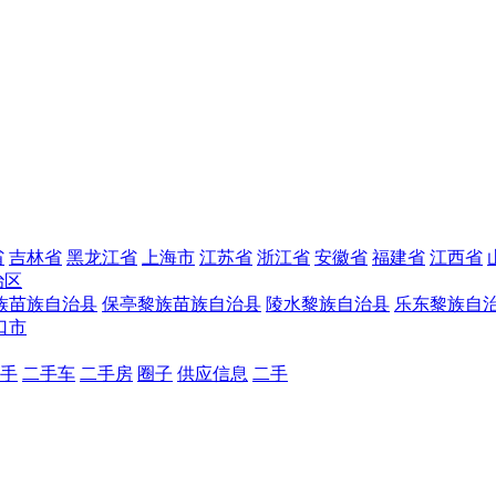
省
吉林省
黑龙江省
上海市
江苏省
浙江省
安徽省
福建省
江西省
治区
族苗族自治县
保亭黎族苗族自治县
陵水黎族自治县
乐东黎族自
口市
手
二手车
二手房
圈子
供应信息
二手