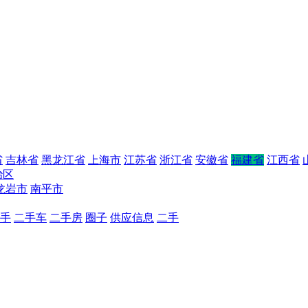
省
吉林省
黑龙江省
上海市
江苏省
浙江省
安徽省
福建省
江西省
治区
龙岩市
南平市
手
二手车
二手房
圈子
供应信息
二手