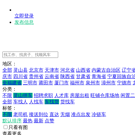
立即登录
发布信息
地区：
全部
灵山县
北京市
天津市
河北省
山西省
内蒙古自治区
辽宁
庆市
四川省
贵州省
云南省
陕西省
甘肃省
青海省
宁夏回族自
全福建省
三明市
莆田市
厦门市
福州市
泉州市
漳州市
宁德市
分类：
不限
灵山拼车
招聘求职
人才库
房屋出租
旺铺仓库场地
闲置二
全部
车找人
人找车
车找货
货找车
标签：
不限
老司机
接送到位
直达
无烟
准点出发
冷链车
默认排序
最热
最新
点赞
只看有图
查看更多