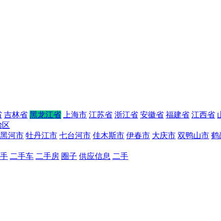
省
吉林省
黑龙江省
上海市
江苏省
浙江省
安徽省
福建省
江西省
治区
黑河市
牡丹江市
七台河市
佳木斯市
伊春市
大庆市
双鸭山市
鹤
手
二手车
二手房
圈子
供应信息
二手