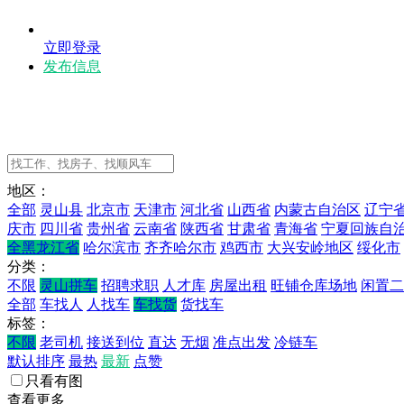
立即登录
发布信息
地区：
全部
灵山县
北京市
天津市
河北省
山西省
内蒙古自治区
辽宁
庆市
四川省
贵州省
云南省
陕西省
甘肃省
青海省
宁夏回族自
全黑龙江省
哈尔滨市
齐齐哈尔市
鸡西市
大兴安岭地区
绥化市
分类：
不限
灵山拼车
招聘求职
人才库
房屋出租
旺铺仓库场地
闲置二
全部
车找人
人找车
车找货
货找车
标签：
不限
老司机
接送到位
直达
无烟
准点出发
冷链车
默认排序
最热
最新
点赞
只看有图
查看更多