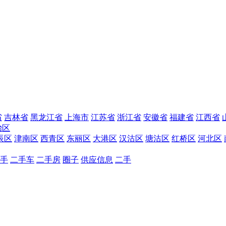
省
吉林省
黑龙江省
上海市
江苏省
浙江省
安徽省
福建省
江西省
治区
辰区
津南区
西青区
东丽区
大港区
汉沽区
塘沽区
红桥区
河北区
手
二手车
二手房
圈子
供应信息
二手