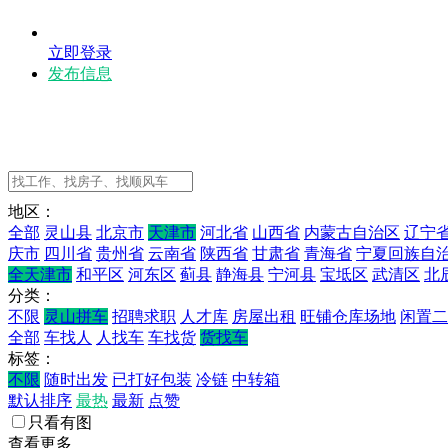
立即登录
发布信息
地区：
全部
灵山县
北京市
天津市
河北省
山西省
内蒙古自治区
辽宁
庆市
四川省
贵州省
云南省
陕西省
甘肃省
青海省
宁夏回族自
全天津市
和平区
河东区
蓟县
静海县
宁河县
宝坻区
武清区
北
分类：
不限
灵山拼车
招聘求职
人才库
房屋出租
旺铺仓库场地
闲置二
全部
车找人
人找车
车找货
货找车
标签：
不限
随时出发
已打好包装
冷链
中转箱
默认排序
最热
最新
点赞
只看有图
查看更多