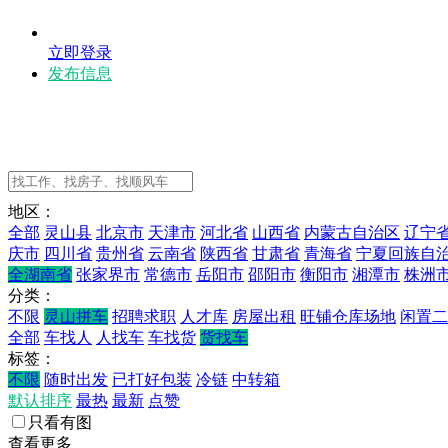
立即登录
发布信息
地区：
全部
灵山县
北京市
天津市
河北省
山西省
内蒙古自治区
辽宁
庆市
四川省
贵州省
云南省
陕西省
甘肃省
青海省
宁夏回族自
全湖南省
张家界市
常德市
岳阳市
邵阳市
衡阳市
湘潭市
株洲
分类：
不限
灵山拼车
招聘求职
人才库
房屋出租
旺铺仓库场地
闲置二
全部
车找人
人找车
车找货
货找车
标签：
不限
随时出发
已打好包装
冷链
中转箱
默认排序
最热
最新
点赞
只看有图
查看更多