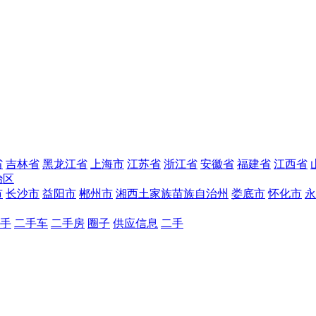
省
吉林省
黑龙江省
上海市
江苏省
浙江省
安徽省
福建省
江西省
治区
市
长沙市
益阳市
郴州市
湘西土家族苗族自治州
娄底市
怀化市
永
手
二手车
二手房
圈子
供应信息
二手