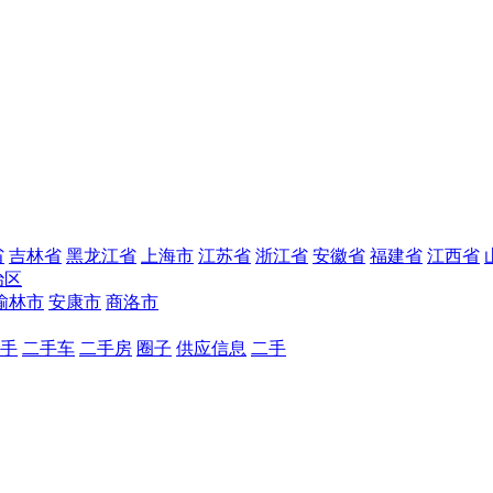
省
吉林省
黑龙江省
上海市
江苏省
浙江省
安徽省
福建省
江西省
治区
榆林市
安康市
商洛市
手
二手车
二手房
圈子
供应信息
二手