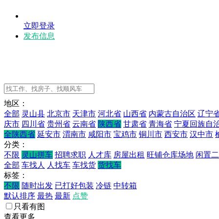
立即登录
发布信息
地区：
全部
灵山县
北京市
天津市
河北省
山西省
内蒙古自治区
辽宁
庆市
四川省
贵州省
云南省
陕西省
甘肃省
青海省
宁夏回族自
全陕西省
延安市
渭南市
咸阳市
宝鸡市
铜川市
西安市
汉中市
分类：
不限
灵山拼车
招聘求职
人才库
房屋出租
旺铺仓库场地
闲置二
全部
车找人
人找车
车找货
货找车
标签：
不限
随时出发
已打好包装
冷链
中转箱
默认排序
最热
最新
点赞
只看有图
查看更多