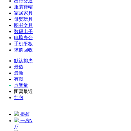
出行交通
服装鞋帽
家居家具
母婴玩具
图书文具
数码电子
电脑办公
手机平板
求购回收
默认排序
最热
最新
有图
点赞量
距离最近
红包
整栋
一房N
厅