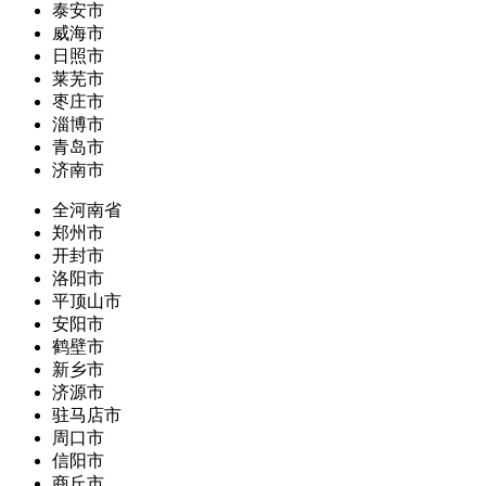
泰安市
威海市
日照市
莱芜市
枣庄市
淄博市
青岛市
济南市
全河南省
郑州市
开封市
洛阳市
平顶山市
安阳市
鹤壁市
新乡市
济源市
驻马店市
周口市
信阳市
商丘市