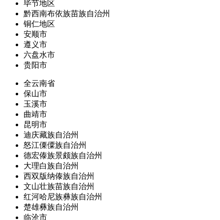
毕节地区
黔西南布依族苗族自治州
铜仁地区
安顺市
遵义市
六盘水市
贵阳市
全云南省
保山市
玉溪市
曲靖市
昆明市
迪庆藏族自治州
怒江傈僳族自治州
德宏傣族景颇族自治州
大理白族自治州
西双版纳傣族自治州
文山壮族苗族自治州
红河哈尼族彝族自治州
楚雄彝族自治州
临沧市