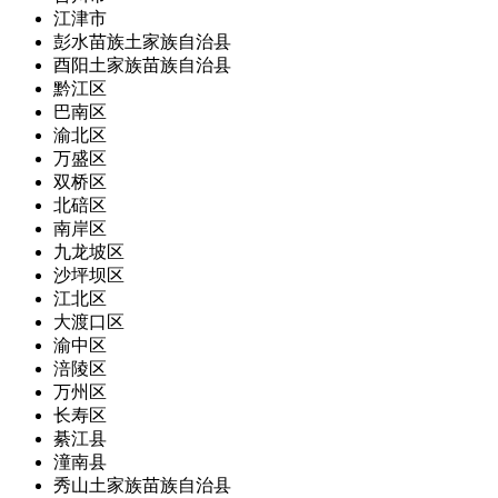
江津市
彭水苗族土家族自治县
酉阳土家族苗族自治县
黔江区
巴南区
渝北区
万盛区
双桥区
北碚区
南岸区
九龙坡区
沙坪坝区
江北区
大渡口区
渝中区
涪陵区
万州区
长寿区
綦江县
潼南县
秀山土家族苗族自治县