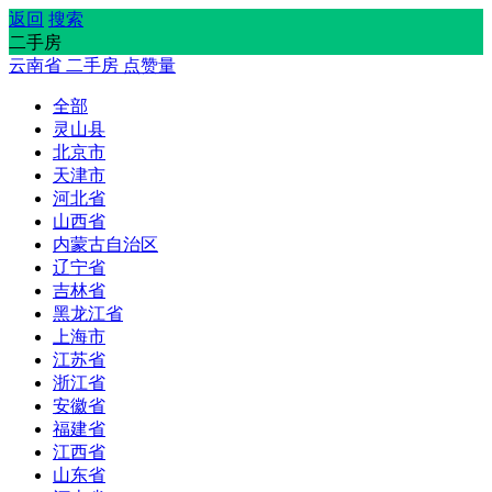
返回
搜索
二手房
云南省
二手房
点赞量
全部
灵山县
北京市
天津市
河北省
山西省
内蒙古自治区
辽宁省
吉林省
黑龙江省
上海市
江苏省
浙江省
安徽省
福建省
江西省
山东省