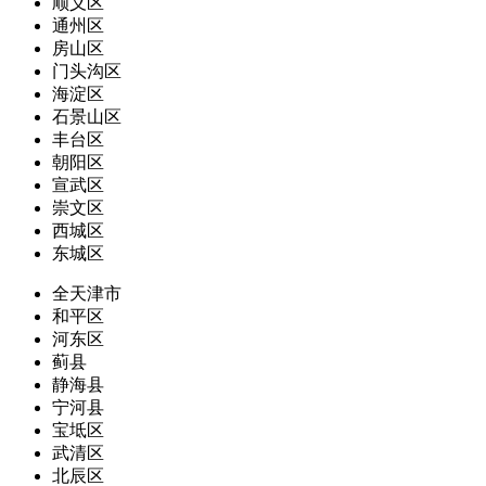
顺义区
通州区
房山区
门头沟区
海淀区
石景山区
丰台区
朝阳区
宣武区
崇文区
西城区
东城区
全天津市
和平区
河东区
蓟县
静海县
宁河县
宝坻区
武清区
北辰区