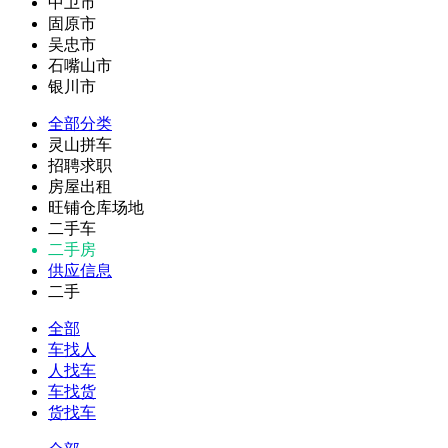
中卫市
固原市
吴忠市
石嘴山市
银川市
全部分类
灵山拼车
招聘求职
房屋出租
旺铺仓库场地
二手车
二手房
供应信息
二手
全部
车找人
人找车
车找货
货找车