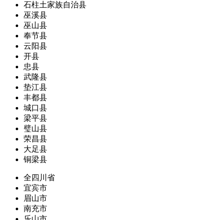
石柱土家族自治县
巫溪县
巫山县
奉节县
云阳县
开县
忠县
武隆县
垫江县
丰都县
城口县
梁平县
璧山县
荣昌县
大足县
铜梁县
全四川省
宜宾市
眉山市
南充市
乐山市