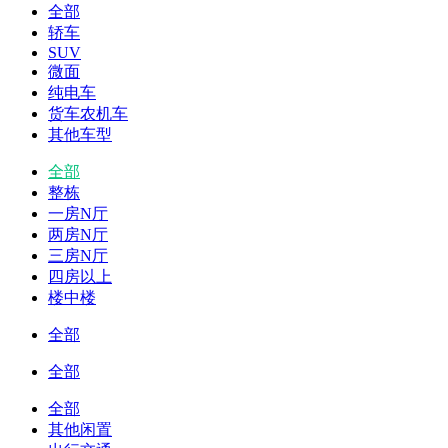
全部
轿车
SUV
微面
纯电车
货车农机车
其他车型
全部
整栋
一房N厅
两房N厅
三房N厅
四房以上
楼中楼
全部
全部
全部
其他闲置