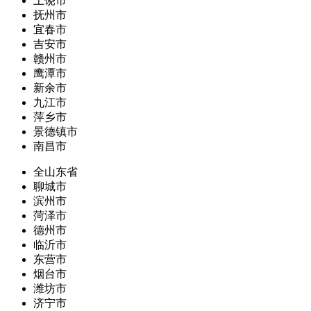
上饶市
抚州市
宜春市
吉安市
赣州市
鹰潭市
新余市
九江市
萍乡市
景德镇市
南昌市
全山东省
聊城市
滨州市
菏泽市
德州市
临沂市
东营市
烟台市
潍坊市
济宁市