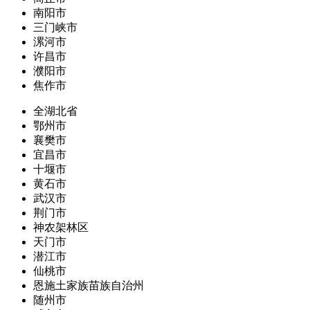
南阳市
三门峡市
漯河市
许昌市
濮阳市
焦作市
全湖北省
鄂州市
襄樊市
宜昌市
十堰市
黄石市
武汉市
荆门市
神农架林区
天门市
潜江市
仙桃市
恩施土家族苗族自治州
随州市