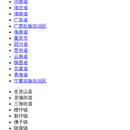
河南省
湖北省
湖南省
广东省
广西壮族自治区
海南省
重庆市
四川省
贵州省
云南省
陕西省
甘肃省
青海省
宁夏回族自治区
全灵山县
灵城街道
三海街道
檀圩镇
新圩镇
佛子镇
陆屋镇