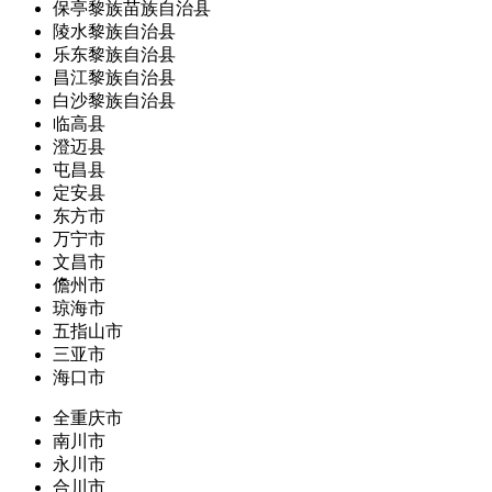
保亭黎族苗族自治县
陵水黎族自治县
乐东黎族自治县
昌江黎族自治县
白沙黎族自治县
临高县
澄迈县
屯昌县
定安县
东方市
万宁市
文昌市
儋州市
琼海市
五指山市
三亚市
海口市
全重庆市
南川市
永川市
合川市