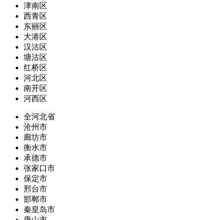
津南区
西青区
东丽区
大港区
汉沽区
塘沽区
红桥区
河北区
南开区
河西区
全河北省
沧州市
廊坊市
衡水市
承德市
张家口市
保定市
邢台市
邯郸市
秦皇岛市
唐山市