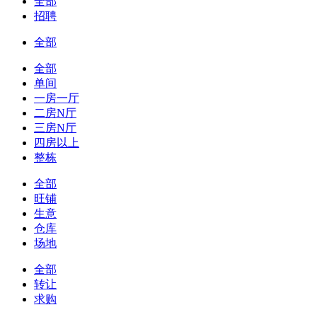
全部
招聘
全部
全部
单间
一房一厅
二房N厅
三房N厅
四房以上
整栋
全部
旺铺
生意
仓库
场地
全部
转让
求购