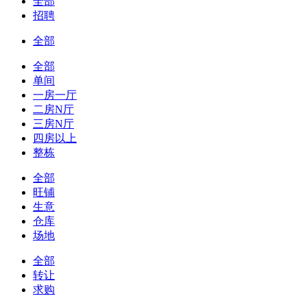
全部
招聘
全部
全部
单间
一房一厅
二房N厅
三房N厅
四房以上
整栋
全部
旺铺
生意
仓库
场地
全部
转让
求购