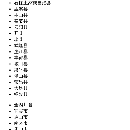
石柱土家族自治县
巫溪县
巫山县
奉节县
云阳县
开县
忠县
武隆县
垫江县
丰都县
城口县
梁平县
璧山县
荣昌县
大足县
铜梁县
全四川省
宜宾市
眉山市
南充市
乐山市