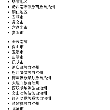
毕节地区
黔西南布依族苗族自治州
铜仁地区
安顺市
遵义市
六盘水市
贵阳市
全云南省
保山市
玉溪市
曲靖市
昆明市
迪庆藏族自治州
怒江傈僳族自治州
德宏傣族景颇族自治州
大理白族自治州
西双版纳傣族自治州
文山壮族苗族自治州
红河哈尼族彝族自治州
楚雄彝族自治州
临沧市