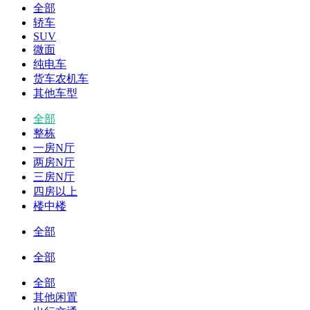
全部
轿车
SUV
微面
纯电车
货车农机车
其他车型
全部
整栋
一房N厅
两房N厅
三房N厅
四房以上
楼中楼
全部
全部
全部
其他闲置