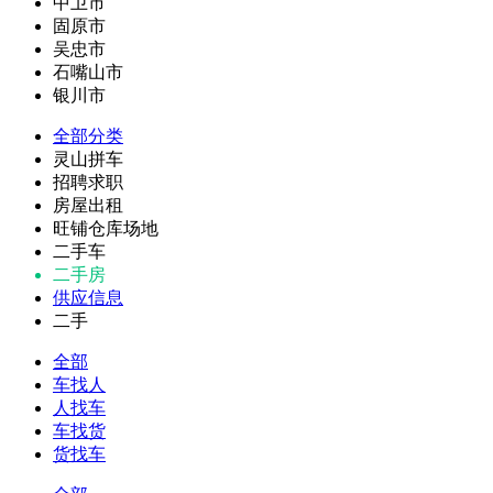
中卫市
固原市
吴忠市
石嘴山市
银川市
全部分类
灵山拼车
招聘求职
房屋出租
旺铺仓库场地
二手车
二手房
供应信息
二手
全部
车找人
人找车
车找货
货找车