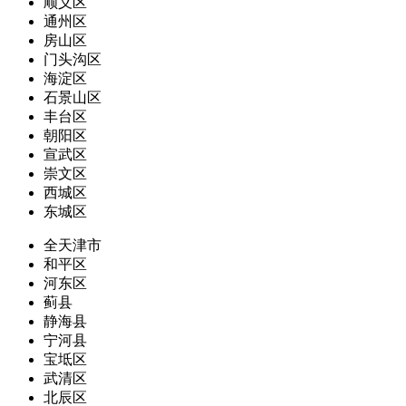
顺义区
通州区
房山区
门头沟区
海淀区
石景山区
丰台区
朝阳区
宣武区
崇文区
西城区
东城区
全天津市
和平区
河东区
蓟县
静海县
宁河县
宝坻区
武清区
北辰区