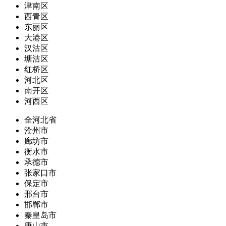
津南区
西青区
东丽区
大港区
汉沽区
塘沽区
红桥区
河北区
南开区
河西区
全河北省
沧州市
廊坊市
衡水市
承德市
张家口市
保定市
邢台市
邯郸市
秦皇岛市
唐山市