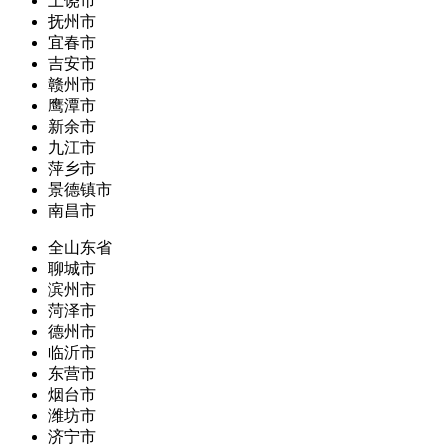
上饶市
抚州市
宜春市
吉安市
赣州市
鹰潭市
新余市
九江市
萍乡市
景德镇市
南昌市
全山东省
聊城市
滨州市
菏泽市
德州市
临沂市
东营市
烟台市
潍坊市
济宁市