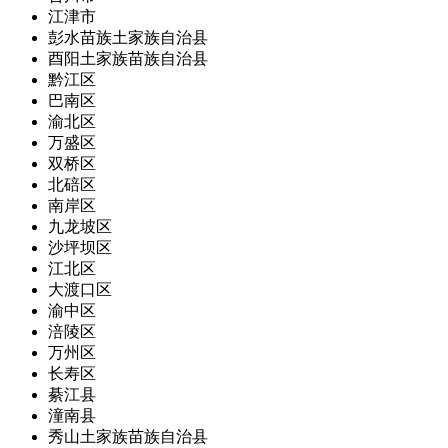
江津市
彭水苗族土家族自治县
酉阳土家族苗族自治县
黔江区
巴南区
渝北区
万盛区
双桥区
北碚区
南岸区
九龙坡区
沙坪坝区
江北区
大渡口区
渝中区
涪陵区
万州区
长寿区
綦江县
潼南县
秀山土家族苗族自治县