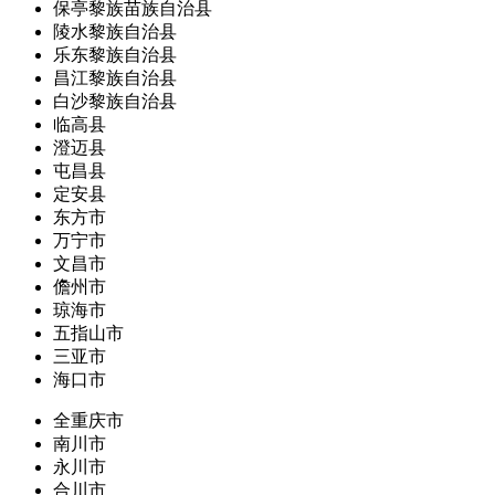
保亭黎族苗族自治县
陵水黎族自治县
乐东黎族自治县
昌江黎族自治县
白沙黎族自治县
临高县
澄迈县
屯昌县
定安县
东方市
万宁市
文昌市
儋州市
琼海市
五指山市
三亚市
海口市
全重庆市
南川市
永川市
合川市