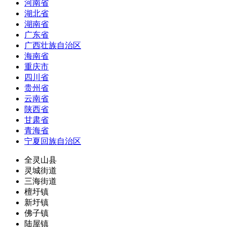
河南省
湖北省
湖南省
广东省
广西壮族自治区
海南省
重庆市
四川省
贵州省
云南省
陕西省
甘肃省
青海省
宁夏回族自治区
全灵山县
灵城街道
三海街道
檀圩镇
新圩镇
佛子镇
陆屋镇