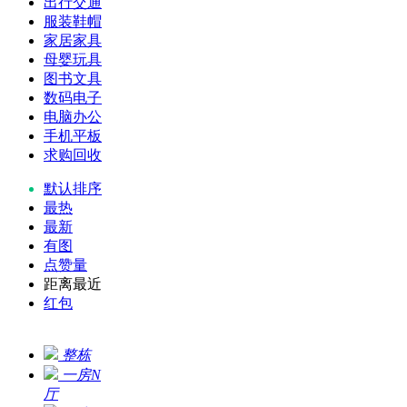
出行交通
服装鞋帽
家居家具
母婴玩具
图书文具
数码电子
电脑办公
手机平板
求购回收
默认排序
最热
最新
有图
点赞量
距离最近
红包
整栋
一房N
厅