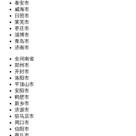
泰安市
威海市
日照市
莱芜市
枣庄市
淄博市
青岛市
济南市
全河南省
郑州市
开封市
洛阳市
平顶山市
安阳市
鹤壁市
新乡市
济源市
驻马店市
周口市
信阳市
商丘市