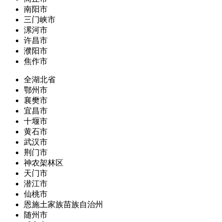
南阳市
三门峡市
漯河市
许昌市
濮阳市
焦作市
全湖北省
鄂州市
襄樊市
宜昌市
十堰市
黄石市
武汉市
荆门市
神农架林区
天门市
潜江市
仙桃市
恩施土家族苗族自治州
随州市