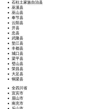
石柱土家族自治县
巫溪县
巫山县
奉节县
云阳县
开县
忠县
武隆县
垫江县
丰都县
城口县
梁平县
璧山县
荣昌县
大足县
铜梁县
全四川省
宜宾市
眉山市
南充市
乐山市