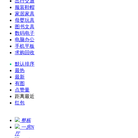
出行交通
服装鞋帽
家居家具
母婴玩具
图书文具
数码电子
电脑办公
手机平板
求购回收
默认排序
最热
最新
有图
点赞量
距离最近
红包
整栋
一房N
厅