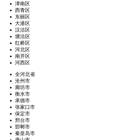
津南区
西青区
东丽区
大港区
汉沽区
塘沽区
红桥区
河北区
南开区
河西区
全河北省
沧州市
廊坊市
衡水市
承德市
张家口市
保定市
邢台市
邯郸市
秦皇岛市
唐山市