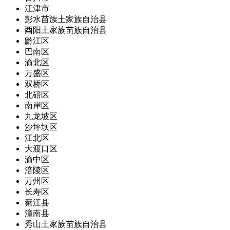
江津市
彭水苗族土家族自治县
酉阳土家族苗族自治县
黔江区
巴南区
渝北区
万盛区
双桥区
北碚区
南岸区
九龙坡区
沙坪坝区
江北区
大渡口区
渝中区
涪陵区
万州区
长寿区
綦江县
潼南县
秀山土家族苗族自治县