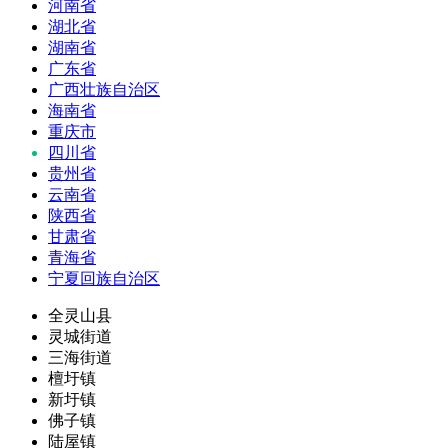
河南省
湖北省
湖南省
广东省
广西壮族自治区
海南省
重庆市
四川省
贵州省
云南省
陕西省
甘肃省
青海省
宁夏回族自治区
全灵山县
灵城街道
三海街道
檀圩镇
新圩镇
佛子镇
陆屋镇