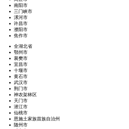
南阳市
三门峡市
漯河市
许昌市
濮阳市
焦作市
全湖北省
鄂州市
襄樊市
宜昌市
十堰市
黄石市
武汉市
荆门市
神农架林区
天门市
潜江市
仙桃市
恩施土家族苗族自治州
随州市