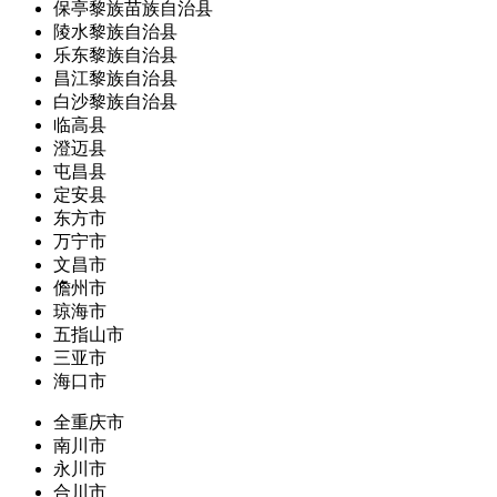
保亭黎族苗族自治县
陵水黎族自治县
乐东黎族自治县
昌江黎族自治县
白沙黎族自治县
临高县
澄迈县
屯昌县
定安县
东方市
万宁市
文昌市
儋州市
琼海市
五指山市
三亚市
海口市
全重庆市
南川市
永川市
合川市