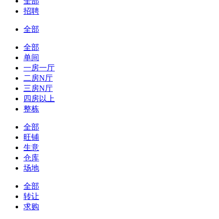
全部
招聘
全部
全部
单间
一房一厅
二房N厅
三房N厅
四房以上
整栋
全部
旺铺
生意
仓库
场地
全部
转让
求购