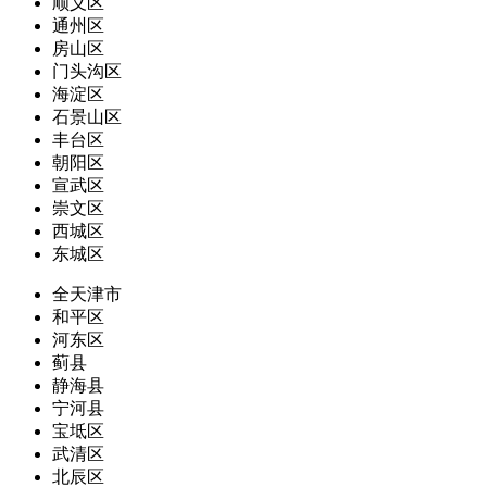
顺义区
通州区
房山区
门头沟区
海淀区
石景山区
丰台区
朝阳区
宣武区
崇文区
西城区
东城区
全天津市
和平区
河东区
蓟县
静海县
宁河县
宝坻区
武清区
北辰区