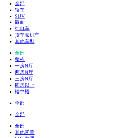
全部
轿车
SUV
微面
纯电车
货车农机车
其他车型
全部
整栋
一房N厅
两房N厅
三房N厅
四房以上
楼中楼
全部
全部
全部
其他闲置