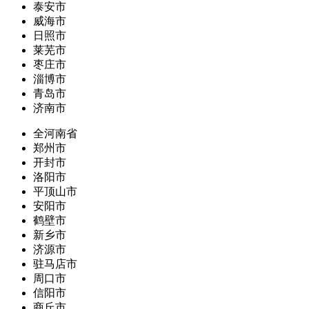
泰安市
威海市
日照市
莱芜市
枣庄市
淄博市
青岛市
济南市
全河南省
郑州市
开封市
洛阳市
平顶山市
安阳市
鹤壁市
新乡市
济源市
驻马店市
周口市
信阳市
商丘市