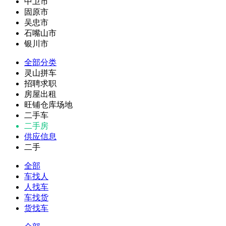
中卫市
固原市
吴忠市
石嘴山市
银川市
全部分类
灵山拼车
招聘求职
房屋出租
旺铺仓库场地
二手车
二手房
供应信息
二手
全部
车找人
人找车
车找货
货找车