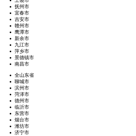
上饶市
抚州市
宜春市
吉安市
赣州市
鹰潭市
新余市
九江市
萍乡市
景德镇市
南昌市
全山东省
聊城市
滨州市
菏泽市
德州市
临沂市
东营市
烟台市
潍坊市
济宁市