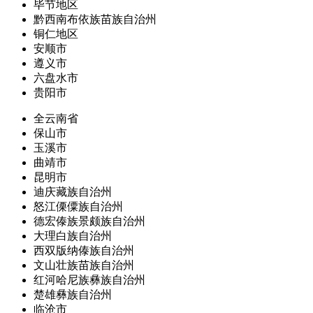
毕节地区
黔西南布依族苗族自治州
铜仁地区
安顺市
遵义市
六盘水市
贵阳市
全云南省
保山市
玉溪市
曲靖市
昆明市
迪庆藏族自治州
怒江傈僳族自治州
德宏傣族景颇族自治州
大理白族自治州
西双版纳傣族自治州
文山壮族苗族自治州
红河哈尼族彝族自治州
楚雄彝族自治州
临沧市