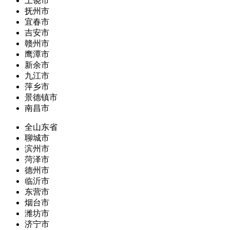
上饶市
抚州市
宜春市
吉安市
赣州市
鹰潭市
新余市
九江市
萍乡市
景德镇市
南昌市
全山东省
聊城市
滨州市
菏泽市
德州市
临沂市
东营市
烟台市
潍坊市
济宁市