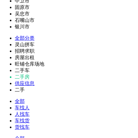
中卫市
固原市
吴忠市
石嘴山市
银川市
全部分类
灵山拼车
招聘求职
房屋出租
旺铺仓库场地
二手车
二手房
供应信息
二手
全部
车找人
人找车
车找货
货找车