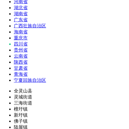
河南省
湖北省
湖南省
广东省
广西壮族自治区
海南省
重庆市
四川省
贵州省
云南省
陕西省
甘肃省
青海省
宁夏回族自治区
全灵山县
灵城街道
三海街道
檀圩镇
新圩镇
佛子镇
陆屋镇