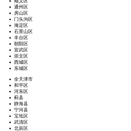
顺义区
通州区
房山区
门头沟区
海淀区
石景山区
丰台区
朝阳区
宣武区
崇文区
西城区
东城区
全天津市
和平区
河东区
蓟县
静海县
宁河县
宝坻区
武清区
北辰区