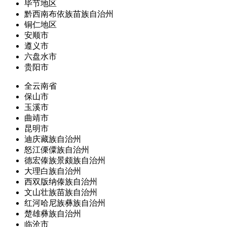
毕节地区
黔西南布依族苗族自治州
铜仁地区
安顺市
遵义市
六盘水市
贵阳市
全云南省
保山市
玉溪市
曲靖市
昆明市
迪庆藏族自治州
怒江傈僳族自治州
德宏傣族景颇族自治州
大理白族自治州
西双版纳傣族自治州
文山壮族苗族自治州
红河哈尼族彝族自治州
楚雄彝族自治州
临沧市