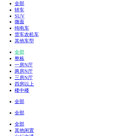
全部
轿车
SUV
微面
纯电车
货车农机车
其他车型
全部
整栋
一房N厅
两房N厅
三房N厅
四房以上
楼中楼
全部
全部
全部
其他闲置