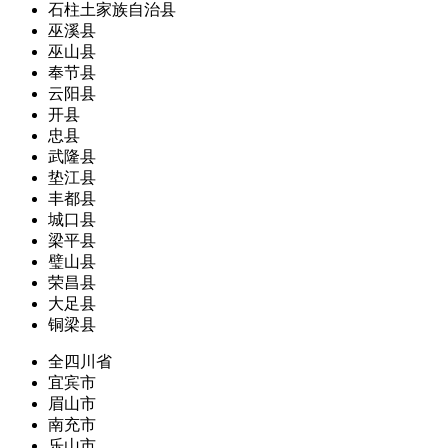
石柱土家族自治县
巫溪县
巫山县
奉节县
云阳县
开县
忠县
武隆县
垫江县
丰都县
城口县
梁平县
璧山县
荣昌县
大足县
铜梁县
全四川省
宜宾市
眉山市
南充市
乐山市