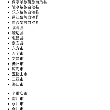
保亭黎族苗族自治县
陵水黎族自治县
乐东黎族自治县
昌江黎族自治县
白沙黎族自治县
临高县
澄迈县
屯昌县
定安县
东方市
万宁市
文昌市
儋州市
琼海市
五指山市
三亚市
海口市
全重庆市
南川市
永川市
合川市