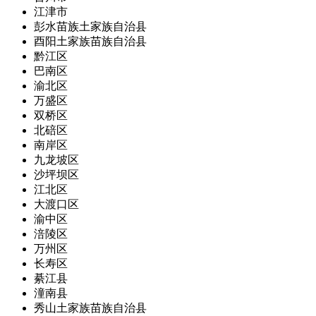
江津市
彭水苗族土家族自治县
酉阳土家族苗族自治县
黔江区
巴南区
渝北区
万盛区
双桥区
北碚区
南岸区
九龙坡区
沙坪坝区
江北区
大渡口区
渝中区
涪陵区
万州区
长寿区
綦江县
潼南县
秀山土家族苗族自治县