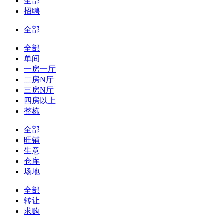
全部
招聘
全部
全部
单间
一房一厅
二房N厅
三房N厅
四房以上
整栋
全部
旺铺
生意
仓库
场地
全部
转让
求购