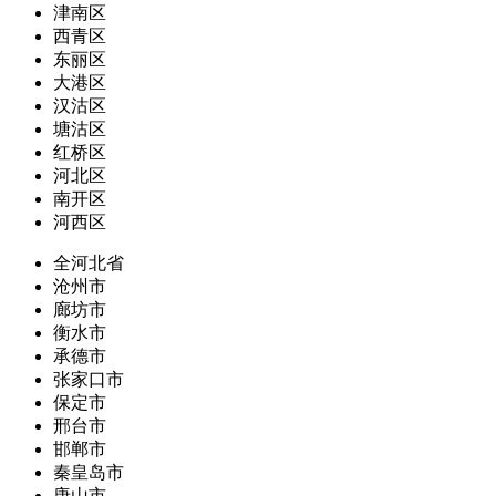
津南区
西青区
东丽区
大港区
汉沽区
塘沽区
红桥区
河北区
南开区
河西区
全河北省
沧州市
廊坊市
衡水市
承德市
张家口市
保定市
邢台市
邯郸市
秦皇岛市
唐山市