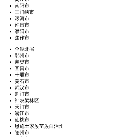
南阳市
三门峡市
漯河市
许昌市
濮阳市
焦作市
全湖北省
鄂州市
襄樊市
宜昌市
十堰市
黄石市
武汉市
荆门市
神农架林区
天门市
潜江市
仙桃市
恩施土家族苗族自治州
随州市