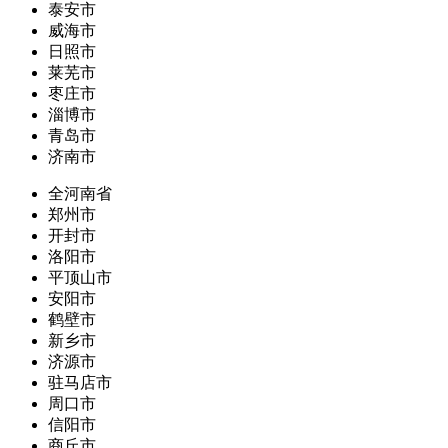
泰安市
威海市
日照市
莱芜市
枣庄市
淄博市
青岛市
济南市
全河南省
郑州市
开封市
洛阳市
平顶山市
安阳市
鹤壁市
新乡市
济源市
驻马店市
周口市
信阳市
商丘市