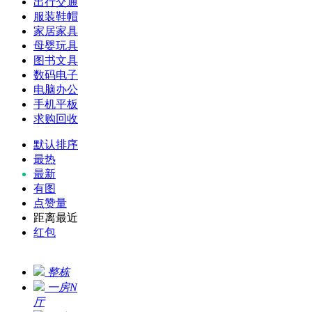
出行交通
服装鞋帽
家居家具
母婴玩具
图书文具
数码电子
电脑办公
手机平板
求购回收
默认排序
最热
最新
有图
点赞量
距离最近
红包
整栋
一房N
厅