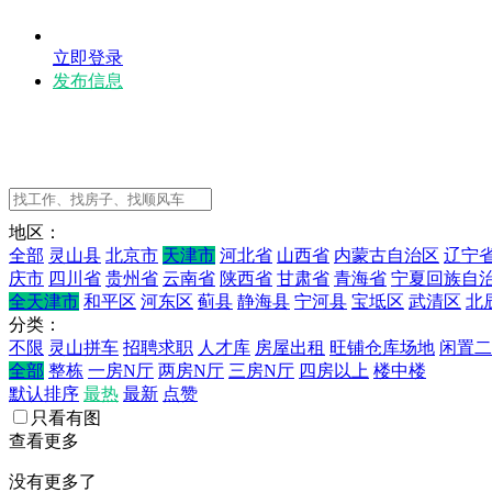
立即登录
发布信息
地区：
全部
灵山县
北京市
天津市
河北省
山西省
内蒙古自治区
辽宁
庆市
四川省
贵州省
云南省
陕西省
甘肃省
青海省
宁夏回族自
全天津市
和平区
河东区
蓟县
静海县
宁河县
宝坻区
武清区
北
分类：
不限
灵山拼车
招聘求职
人才库
房屋出租
旺铺仓库场地
闲置二
全部
整栋
一房N厅
两房N厅
三房N厅
四房以上
楼中楼
默认排序
最热
最新
点赞
只看有图
查看更多
没有更多了