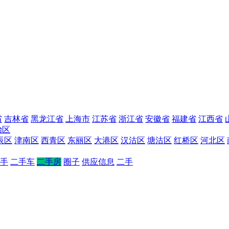
省
吉林省
黑龙江省
上海市
江苏省
浙江省
安徽省
福建省
江西省
治区
辰区
津南区
西青区
东丽区
大港区
汉沽区
塘沽区
红桥区
河北区
手
二手车
二手房
圈子
供应信息
二手