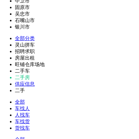
中卫市
固原市
吴忠市
石嘴山市
银川市
全部分类
灵山拼车
招聘求职
房屋出租
旺铺仓库场地
二手车
二手房
供应信息
二手
全部
车找人
人找车
车找货
货找车