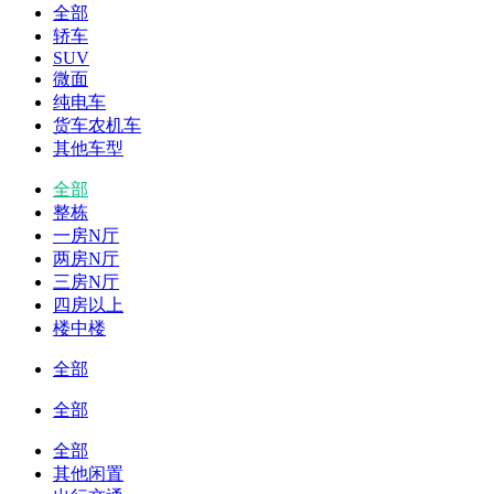
全部
轿车
SUV
微面
纯电车
货车农机车
其他车型
全部
整栋
一房N厅
两房N厅
三房N厅
四房以上
楼中楼
全部
全部
全部
其他闲置