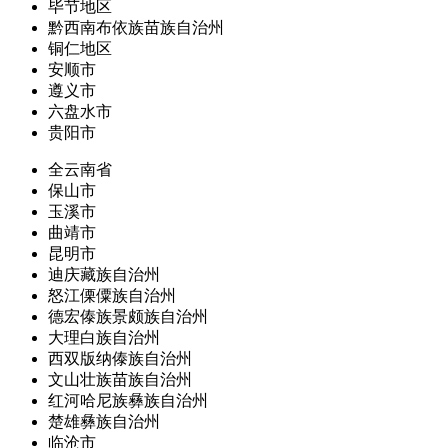
毕节地区
黔西南布依族苗族自治州
铜仁地区
安顺市
遵义市
六盘水市
贵阳市
全云南省
保山市
玉溪市
曲靖市
昆明市
迪庆藏族自治州
怒江傈僳族自治州
德宏傣族景颇族自治州
大理白族自治州
西双版纳傣族自治州
文山壮族苗族自治州
红河哈尼族彝族自治州
楚雄彝族自治州
临沧市