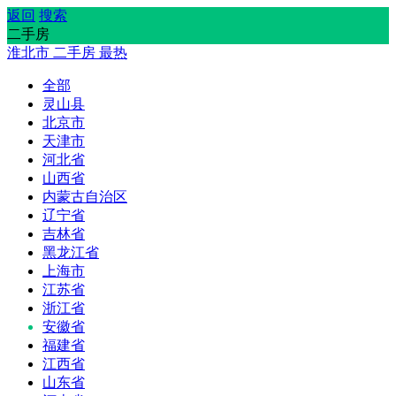
返回
搜索
二手房
淮北市
二手房
最热
全部
灵山县
北京市
天津市
河北省
山西省
内蒙古自治区
辽宁省
吉林省
黑龙江省
上海市
江苏省
浙江省
安徽省
福建省
江西省
山东省