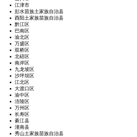
江津市
彭水苗族土家族自治县
酉阳土家族苗族自治县
黔江区
巴南区
渝北区
万盛区
双桥区
北碚区
南岸区
九龙坡区
沙坪坝区
江北区
大渡口区
渝中区
涪陵区
万州区
长寿区
綦江县
潼南县
秀山土家族苗族自治县