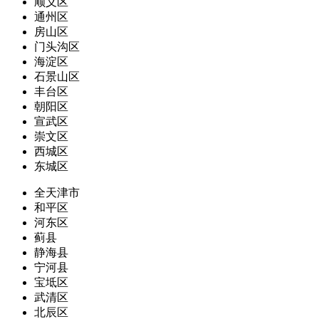
顺义区
通州区
房山区
门头沟区
海淀区
石景山区
丰台区
朝阳区
宣武区
崇文区
西城区
东城区
全天津市
和平区
河东区
蓟县
静海县
宁河县
宝坻区
武清区
北辰区