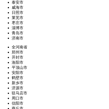
泰安市
威海市
日照市
莱芜市
枣庄市
淄博市
青岛市
济南市
全河南省
郑州市
开封市
洛阳市
平顶山市
安阳市
鹤壁市
新乡市
济源市
驻马店市
周口市
信阳市
商丘市