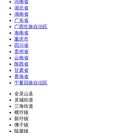
河南省
湖北省
湖南省
广东省
广西壮族自治区
海南省
重庆市
四川省
贵州省
云南省
陕西省
甘肃省
青海省
宁夏回族自治区
全灵山县
灵城街道
三海街道
檀圩镇
新圩镇
佛子镇
陆屋镇