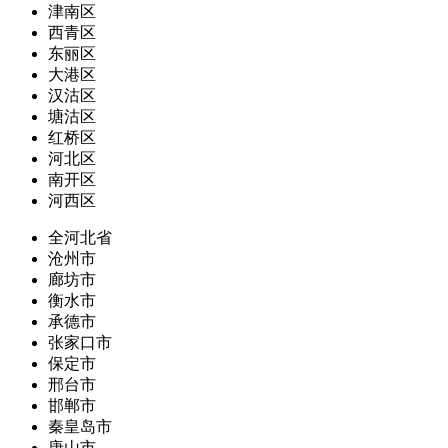
津南区
西青区
东丽区
大港区
汉沽区
塘沽区
红桥区
河北区
南开区
河西区
全河北省
沧州市
廊坊市
衡水市
承德市
张家口市
保定市
邢台市
邯郸市
秦皇岛市
唐山市