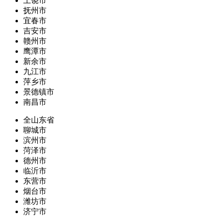
上饶市
抚州市
宜春市
吉安市
赣州市
鹰潭市
新余市
九江市
萍乡市
景德镇市
南昌市
全山东省
聊城市
滨州市
菏泽市
德州市
临沂市
东营市
烟台市
潍坊市
济宁市