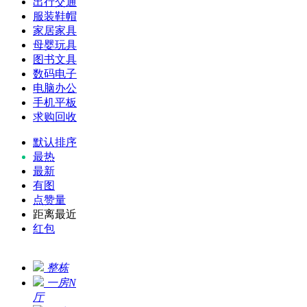
出行交通
服装鞋帽
家居家具
母婴玩具
图书文具
数码电子
电脑办公
手机平板
求购回收
默认排序
最热
最新
有图
点赞量
距离最近
红包
整栋
一房N
厅