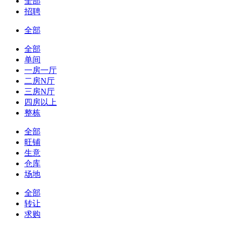
全部
招聘
全部
全部
单间
一房一厅
二房N厅
三房N厅
四房以上
整栋
全部
旺铺
生意
仓库
场地
全部
转让
求购