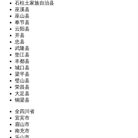
石柱土家族自治县
巫溪县
巫山县
奉节县
云阳县
开县
忠县
武隆县
垫江县
丰都县
城口县
梁平县
璧山县
荣昌县
大足县
铜梁县
全四川省
宜宾市
眉山市
南充市
乐山市