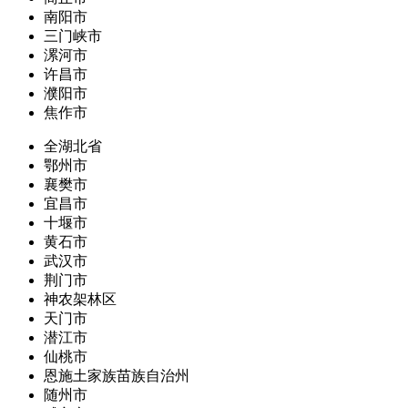
南阳市
三门峡市
漯河市
许昌市
濮阳市
焦作市
全湖北省
鄂州市
襄樊市
宜昌市
十堰市
黄石市
武汉市
荆门市
神农架林区
天门市
潜江市
仙桃市
恩施土家族苗族自治州
随州市