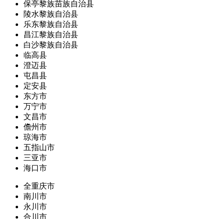
保亭黎族苗族自治县
陵水黎族自治县
乐东黎族自治县
昌江黎族自治县
白沙黎族自治县
临高县
澄迈县
屯昌县
定安县
东方市
万宁市
文昌市
儋州市
琼海市
五指山市
三亚市
海口市
全重庆市
南川市
永川市
合川市