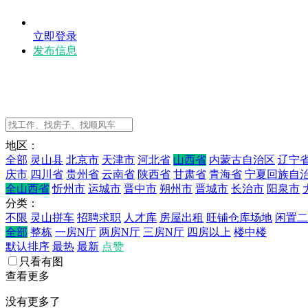
立即登录
发布信息
地区：
全部
灵山县
北京市
天津市
河北省
山西省
内蒙古自治区
辽宁
庆市
四川省
贵州省
云南省
陕西省
甘肃省
青海省
宁夏回族自
全山西省
忻州市
运城市
晋中市
朔州市
晋城市
长治市
阳泉市
分类：
不限
灵山拼车
招聘求职
人才库
房屋出租
旺铺仓库场地
闲置二
全部
整栋
一房N厅
两房N厅
三房N厅
四房以上
楼中楼
默认排序
最热
最新
点赞
只看有图
查看更多
没有更多了