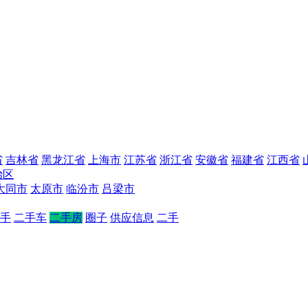
省
吉林省
黑龙江省
上海市
江苏省
浙江省
安徽省
福建省
江西省
治区
大同市
太原市
临汾市
吕梁市
手
二手车
二手房
圈子
供应信息
二手