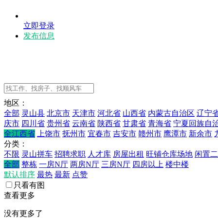
立即登录
发布信息
地区：
全部
灵山县
北京市
天津市
河北省
山西省
内蒙古自治区
辽宁
庆市
四川省
贵州省
云南省
陕西省
甘肃省
青海省
宁夏回族自
全江西省
上饶市
抚州市
宜春市
吉安市
赣州市
鹰潭市
新余市
分类：
不限
灵山拼车
招聘求职
人才库
房屋出租
旺铺仓库场地
闲置二
全部
整栋
一房N厅
两房N厅
三房N厅
四房以上
楼中楼
默认排序
最热
最新
点赞
只看有图
查看更多
没有更多了