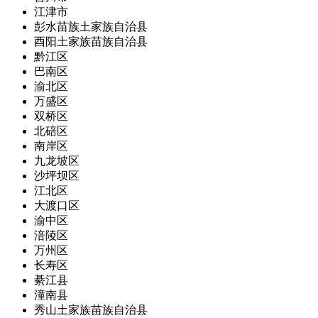
江津市
彭水苗族土家族自治县
酉阳土家族苗族自治县
黔江区
巴南区
渝北区
万盛区
双桥区
北碚区
南岸区
九龙坡区
沙坪坝区
江北区
大渡口区
渝中区
涪陵区
万州区
长寿区
綦江县
潼南县
秀山土家族苗族自治县