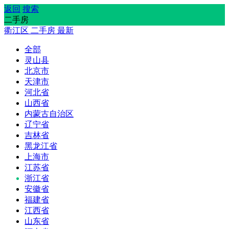
返回
搜索
二手房
衢江区
二手房
最新
全部
灵山县
北京市
天津市
河北省
山西省
内蒙古自治区
辽宁省
吉林省
黑龙江省
上海市
江苏省
浙江省
安徽省
福建省
江西省
山东省