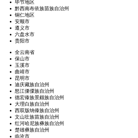
毕节地区
黔西南布依族苗族自治州
铜仁地区
安顺市
遵义市
六盘水市
贵阳市
全云南省
保山市
玉溪市
曲靖市
昆明市
迪庆藏族自治州
怒江傈僳族自治州
德宏傣族景颇族自治州
大理白族自治州
西双版纳傣族自治州
文山壮族苗族自治州
红河哈尼族彝族自治州
楚雄彝族自治州
临沧市