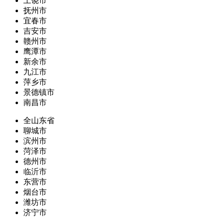
上饶市
抚州市
宜春市
吉安市
赣州市
鹰潭市
新余市
九江市
萍乡市
景德镇市
南昌市
全山东省
聊城市
滨州市
菏泽市
德州市
临沂市
东营市
烟台市
潍坊市
济宁市