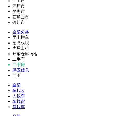
中卫市
固原市
吴忠市
石嘴山市
银川市
全部分类
灵山拼车
招聘求职
房屋出租
旺铺仓库场地
二手车
二手房
供应信息
二手
全部
车找人
人找车
车找货
货找车