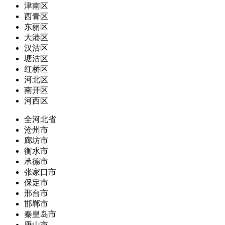
津南区
西青区
东丽区
大港区
汉沽区
塘沽区
红桥区
河北区
南开区
河西区
全河北省
沧州市
廊坊市
衡水市
承德市
张家口市
保定市
邢台市
邯郸市
秦皇岛市
唐山市