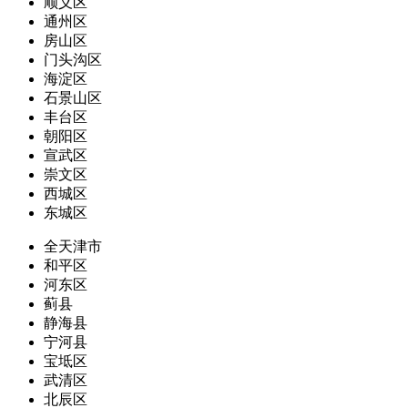
顺义区
通州区
房山区
门头沟区
海淀区
石景山区
丰台区
朝阳区
宣武区
崇文区
西城区
东城区
全天津市
和平区
河东区
蓟县
静海县
宁河县
宝坻区
武清区
北辰区