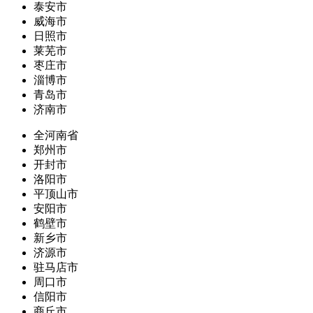
泰安市
威海市
日照市
莱芜市
枣庄市
淄博市
青岛市
济南市
全河南省
郑州市
开封市
洛阳市
平顶山市
安阳市
鹤壁市
新乡市
济源市
驻马店市
周口市
信阳市
商丘市