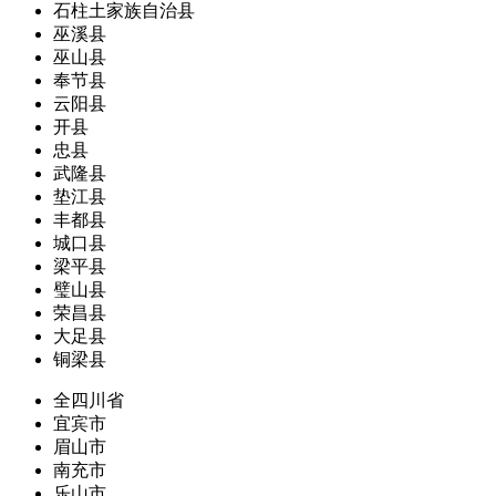
石柱土家族自治县
巫溪县
巫山县
奉节县
云阳县
开县
忠县
武隆县
垫江县
丰都县
城口县
梁平县
璧山县
荣昌县
大足县
铜梁县
全四川省
宜宾市
眉山市
南充市
乐山市