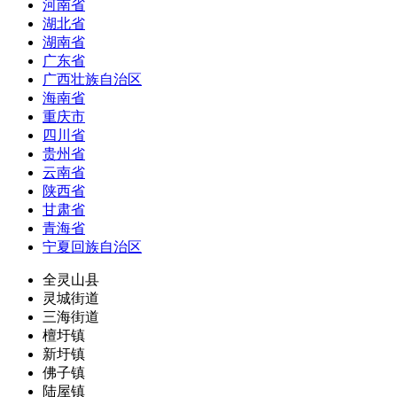
河南省
湖北省
湖南省
广东省
广西壮族自治区
海南省
重庆市
四川省
贵州省
云南省
陕西省
甘肃省
青海省
宁夏回族自治区
全灵山县
灵城街道
三海街道
檀圩镇
新圩镇
佛子镇
陆屋镇