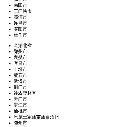
南阳市
三门峡市
漯河市
许昌市
濮阳市
焦作市
全湖北省
鄂州市
襄樊市
宜昌市
十堰市
黄石市
武汉市
荆门市
神农架林区
天门市
潜江市
仙桃市
恩施土家族苗族自治州
随州市