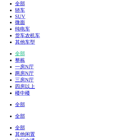
全部
轿车
SUV
微面
纯电车
货车农机车
其他车型
全部
整栋
一房N厅
两房N厅
三房N厅
四房以上
楼中楼
全部
全部
全部
其他闲置