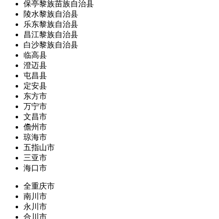
保亭黎族苗族自治县
陵水黎族自治县
乐东黎族自治县
昌江黎族自治县
白沙黎族自治县
临高县
澄迈县
屯昌县
定安县
东方市
万宁市
文昌市
儋州市
琼海市
五指山市
三亚市
海口市
全重庆市
南川市
永川市
合川市