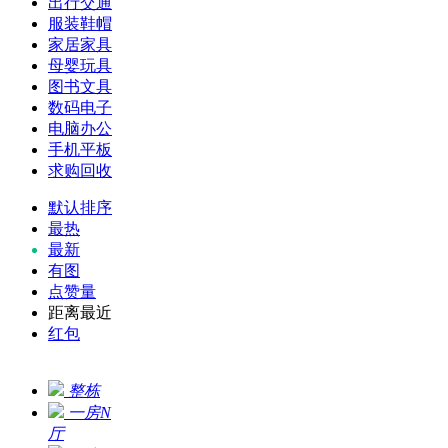
出行交通
服装鞋帽
家居家具
母婴玩具
图书文具
数码电子
电脑办公
手机平板
求购回收
默认排序
最热
最新
有图
点赞量
距离最近
红包
整栋
一房N
厅