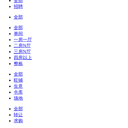
全部
招聘
全部
全部
单间
一房一厅
二房N厅
三房N厅
四房以上
整栋
全部
旺铺
生意
仓库
场地
全部
转让
求购