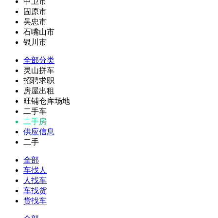
中卫市
固原市
吴忠市
石嘴山市
银川市
全部分类
灵山拼车
招聘求职
房屋出租
旺铺仓库场地
二手车
二手房
供应信息
二手
全部
车找人
人找车
车找货
货找车