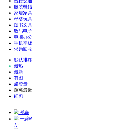
出行交通
服装鞋帽
家居家具
母婴玩具
图书文具
数码电子
电脑办公
手机平板
求购回收
默认排序
最热
最新
有图
点赞量
距离最近
红包
整栋
一房N
厅