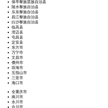
保亭黎族苗族自治县
陵水黎族自治县
乐东黎族自治县
昌江黎族自治县
白沙黎族自治县
临高县
澄迈县
屯昌县
定安县
东方市
万宁市
文昌市
儋州市
琼海市
五指山市
三亚市
海口市
全重庆市
南川市
永川市
合川市