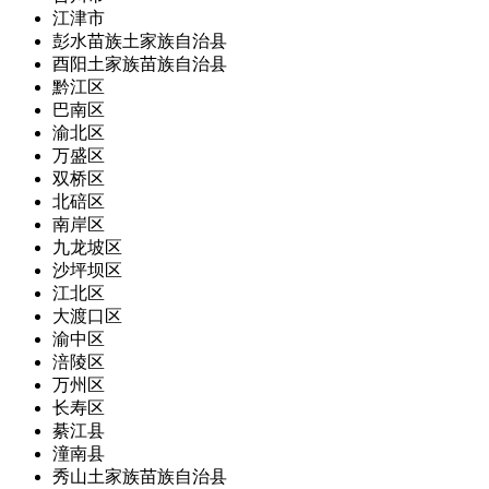
江津市
彭水苗族土家族自治县
酉阳土家族苗族自治县
黔江区
巴南区
渝北区
万盛区
双桥区
北碚区
南岸区
九龙坡区
沙坪坝区
江北区
大渡口区
渝中区
涪陵区
万州区
长寿区
綦江县
潼南县
秀山土家族苗族自治县