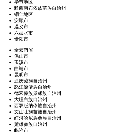
毕节地区
黔西南布依族苗族自治州
铜仁地区
安顺市
遵义市
六盘水市
贵阳市
全云南省
保山市
玉溪市
曲靖市
昆明市
迪庆藏族自治州
怒江傈僳族自治州
德宏傣族景颇族自治州
大理白族自治州
西双版纳傣族自治州
文山壮族苗族自治州
红河哈尼族彝族自治州
楚雄彝族自治州
临沧市