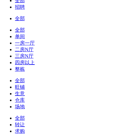
全部
招聘
全部
全部
单间
一房一厅
二房N厅
三房N厅
四房以上
整栋
全部
旺铺
生意
仓库
场地
全部
转让
求购