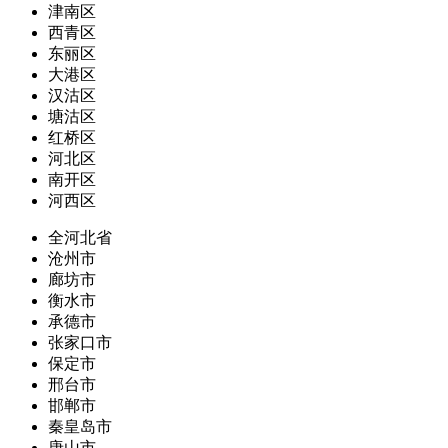
津南区
西青区
东丽区
大港区
汉沽区
塘沽区
红桥区
河北区
南开区
河西区
全河北省
沧州市
廊坊市
衡水市
承德市
张家口市
保定市
邢台市
邯郸市
秦皇岛市
唐山市