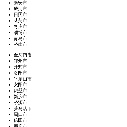
泰安市
威海市
日照市
莱芜市
枣庄市
淄博市
青岛市
济南市
全河南省
郑州市
开封市
洛阳市
平顶山市
安阳市
鹤壁市
新乡市
济源市
驻马店市
周口市
信阳市
商丘市