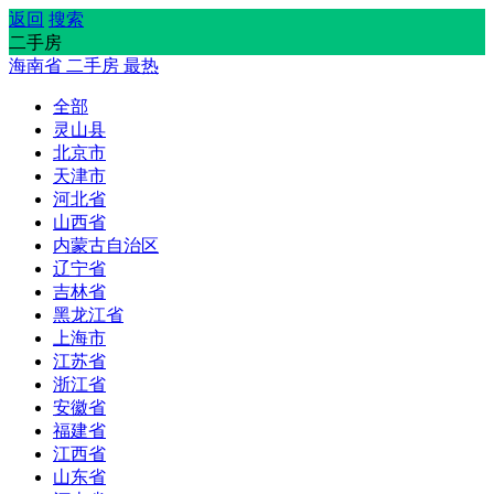
返回
搜索
二手房
海南省
二手房
最热
全部
灵山县
北京市
天津市
河北省
山西省
内蒙古自治区
辽宁省
吉林省
黑龙江省
上海市
江苏省
浙江省
安徽省
福建省
江西省
山东省