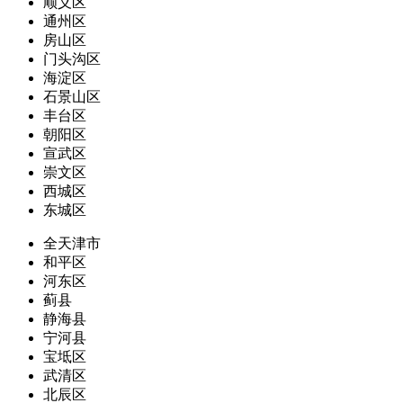
顺义区
通州区
房山区
门头沟区
海淀区
石景山区
丰台区
朝阳区
宣武区
崇文区
西城区
东城区
全天津市
和平区
河东区
蓟县
静海县
宁河县
宝坻区
武清区
北辰区