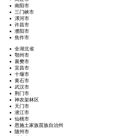
南阳市
三门峡市
漯河市
许昌市
濮阳市
焦作市
全湖北省
鄂州市
襄樊市
宜昌市
十堰市
黄石市
武汉市
荆门市
神农架林区
天门市
潜江市
仙桃市
恩施土家族苗族自治州
随州市