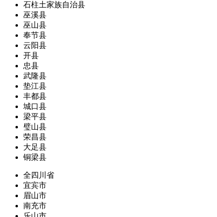
石柱土家族自治县
巫溪县
巫山县
奉节县
云阳县
开县
忠县
武隆县
垫江县
丰都县
城口县
梁平县
璧山县
荣昌县
大足县
铜梁县
全四川省
宜宾市
眉山市
南充市
乐山市