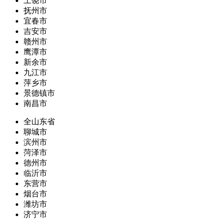
上饶市
抚州市
宜春市
吉安市
赣州市
鹰潭市
新余市
九江市
萍乡市
景德镇市
南昌市
全山东省
聊城市
滨州市
菏泽市
德州市
临沂市
东营市
烟台市
潍坊市
济宁市