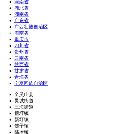
河南省
湖北省
湖南省
广东省
广西壮族自治区
海南省
重庆市
四川省
贵州省
云南省
陕西省
甘肃省
青海省
宁夏回族自治区
全灵山县
灵城街道
三海街道
檀圩镇
新圩镇
佛子镇
陆屋镇