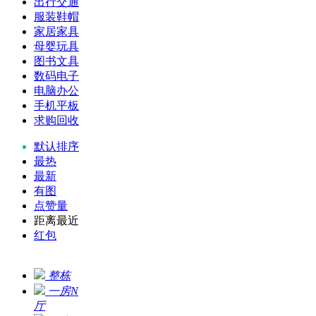
出行交通
服装鞋帽
家居家具
母婴玩具
图书文具
数码电子
电脑办公
手机平板
求购回收
默认排序
最热
最新
有图
点赞量
距离最近
红包
整栋
一房N
厅