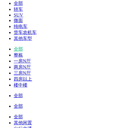
全部
轿车
SUV
微面
纯电车
货车农机车
其他车型
全部
整栋
一房N厅
两房N厅
三房N厅
四房以上
楼中楼
全部
全部
全部
其他闲置