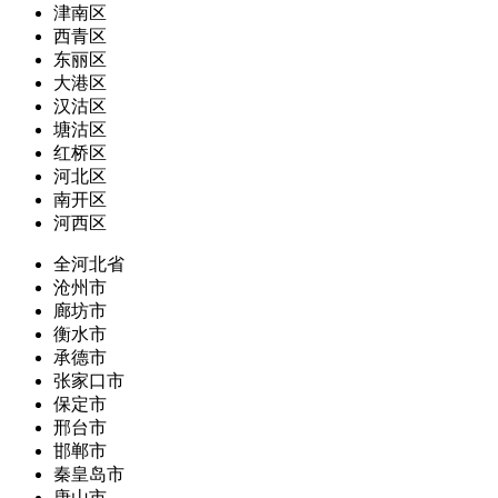
津南区
西青区
东丽区
大港区
汉沽区
塘沽区
红桥区
河北区
南开区
河西区
全河北省
沧州市
廊坊市
衡水市
承德市
张家口市
保定市
邢台市
邯郸市
秦皇岛市
唐山市