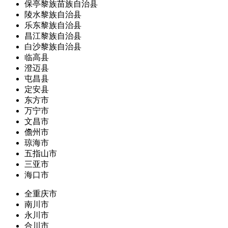
保亭黎族苗族自治县
陵水黎族自治县
乐东黎族自治县
昌江黎族自治县
白沙黎族自治县
临高县
澄迈县
屯昌县
定安县
东方市
万宁市
文昌市
儋州市
琼海市
五指山市
三亚市
海口市
全重庆市
南川市
永川市
合川市