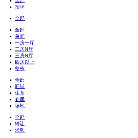
全部
招聘
全部
全部
单间
一房一厅
二房N厅
三房N厅
四房以上
整栋
全部
旺铺
生意
仓库
场地
全部
转让
求购