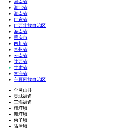
河南省
湖北省
湖南省
广东省
广西壮族自治区
海南省
重庆市
四川省
贵州省
云南省
陕西省
甘肃省
青海省
宁夏回族自治区
全灵山县
灵城街道
三海街道
檀圩镇
新圩镇
佛子镇
陆屋镇