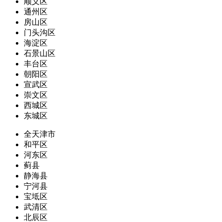
顺义区
通州区
房山区
门头沟区
海淀区
石景山区
丰台区
朝阳区
宣武区
崇文区
西城区
东城区
全天津市
和平区
河东区
蓟县
静海县
宁河县
宝坻区
武清区
北辰区