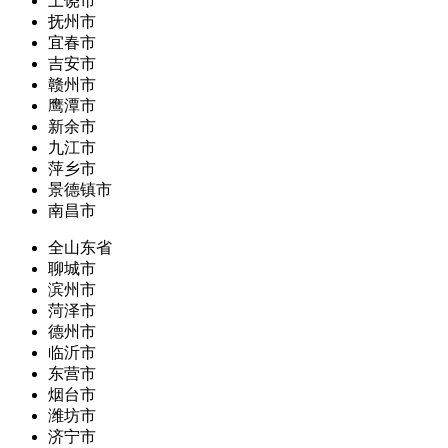
上饶市
抚州市
宜春市
吉安市
赣州市
鹰潭市
新余市
九江市
萍乡市
景德镇市
南昌市
全山东省
聊城市
滨州市
菏泽市
德州市
临沂市
东营市
烟台市
潍坊市
济宁市