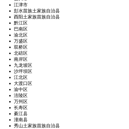
江津市
彭水苗族土家族自治县
酉阳土家族苗族自治县
黔江区
巴南区
渝北区
万盛区
双桥区
北碚区
南岸区
九龙坡区
沙坪坝区
江北区
大渡口区
渝中区
涪陵区
万州区
长寿区
綦江县
潼南县
秀山土家族苗族自治县