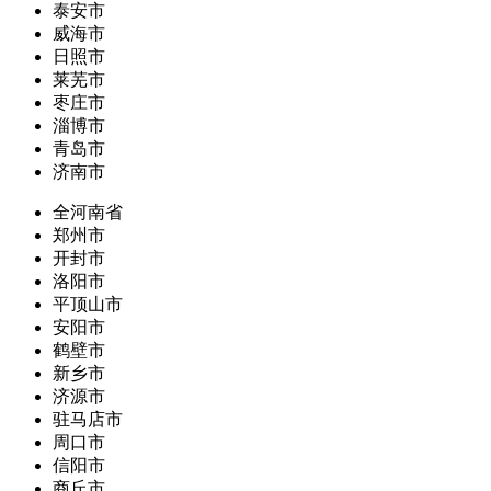
泰安市
威海市
日照市
莱芜市
枣庄市
淄博市
青岛市
济南市
全河南省
郑州市
开封市
洛阳市
平顶山市
安阳市
鹤壁市
新乡市
济源市
驻马店市
周口市
信阳市
商丘市