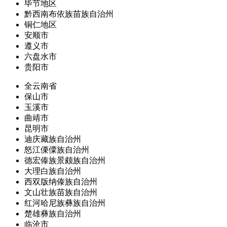
毕节地区
黔西南布依族苗族自治州
铜仁地区
安顺市
遵义市
六盘水市
贵阳市
全云南省
保山市
玉溪市
曲靖市
昆明市
迪庆藏族自治州
怒江傈僳族自治州
德宏傣族景颇族自治州
大理白族自治州
西双版纳傣族自治州
文山壮族苗族自治州
红河哈尼族彝族自治州
楚雄彝族自治州
临沧市