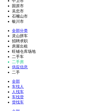
中卫市
固原市
吴忠市
石嘴山市
银川市
全部分类
灵山拼车
招聘求职
房屋出租
旺铺仓库场地
二手车
二手房
供应信息
二手
全部
车找人
人找车
车找货
货找车