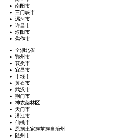
南阳市
三门峡市
漯河市
许昌市
濮阳市
焦作市
全湖北省
鄂州市
襄樊市
宜昌市
十堰市
黄石市
武汉市
荆门市
神农架林区
天门市
潜江市
仙桃市
恩施土家族苗族自治州
随州市