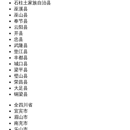
石柱土家族自治县
巫溪县
巫山县
奉节县
云阳县
开县
忠县
武隆县
垫江县
丰都县
城口县
梁平县
璧山县
荣昌县
大足县
铜梁县
全四川省
宜宾市
眉山市
南充市
乐山市