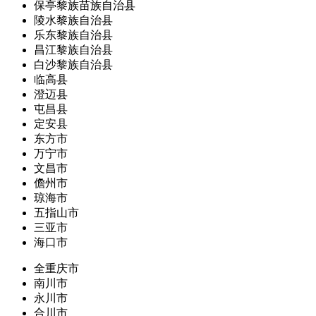
保亭黎族苗族自治县
陵水黎族自治县
乐东黎族自治县
昌江黎族自治县
白沙黎族自治县
临高县
澄迈县
屯昌县
定安县
东方市
万宁市
文昌市
儋州市
琼海市
五指山市
三亚市
海口市
全重庆市
南川市
永川市
合川市