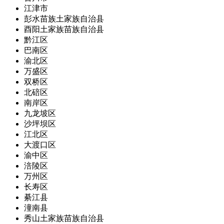
江津市
彭水苗族土家族自治县
酉阳土家族苗族自治县
黔江区
巴南区
渝北区
万盛区
双桥区
北碚区
南岸区
九龙坡区
沙坪坝区
江北区
大渡口区
渝中区
涪陵区
万州区
长寿区
綦江县
潼南县
秀山土家族苗族自治县