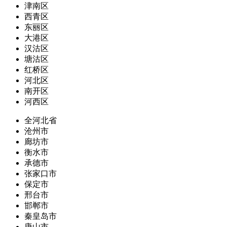
津南区
西青区
东丽区
大港区
汉沽区
塘沽区
红桥区
河北区
南开区
河西区
全河北省
沧州市
廊坊市
衡水市
承德市
张家口市
保定市
邢台市
邯郸市
秦皇岛市
唐山市