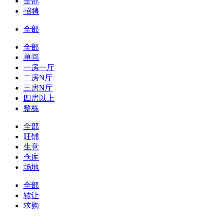
全部
招聘
全部
全部
单间
一房一厅
二房N厅
三房N厅
四房以上
整栋
全部
旺铺
生意
仓库
场地
全部
转让
求购