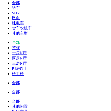
全部
轿车
SUV
微面
纯电车
货车农机车
其他车型
全部
整栋
一房N厅
两房N厅
三房N厅
四房以上
楼中楼
全部
全部
全部
其他闲置