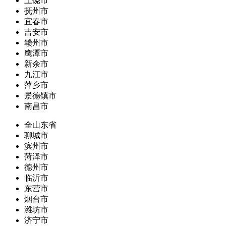
上饶市
抚州市
宜春市
吉安市
赣州市
鹰潭市
新余市
九江市
萍乡市
景德镇市
南昌市
全山东省
聊城市
滨州市
菏泽市
德州市
临沂市
东营市
烟台市
潍坊市
济宁市