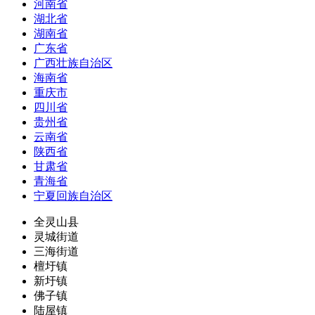
河南省
湖北省
湖南省
广东省
广西壮族自治区
海南省
重庆市
四川省
贵州省
云南省
陕西省
甘肃省
青海省
宁夏回族自治区
全灵山县
灵城街道
三海街道
檀圩镇
新圩镇
佛子镇
陆屋镇