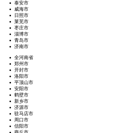
泰安市
威海市
日照市
莱芜市
枣庄市
淄博市
青岛市
济南市
全河南省
郑州市
开封市
洛阳市
平顶山市
安阳市
鹤壁市
新乡市
济源市
驻马店市
周口市
信阳市
商丘市