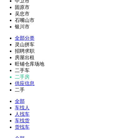
中卫市
固原市
吴忠市
石嘴山市
银川市
全部分类
灵山拼车
招聘求职
房屋出租
旺铺仓库场地
二手车
二手房
供应信息
二手
全部
车找人
人找车
车找货
货找车