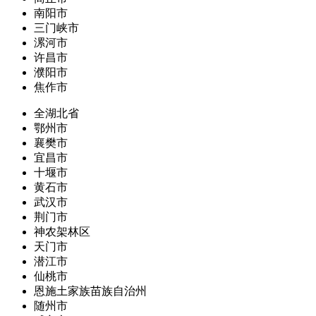
南阳市
三门峡市
漯河市
许昌市
濮阳市
焦作市
全湖北省
鄂州市
襄樊市
宜昌市
十堰市
黄石市
武汉市
荆门市
神农架林区
天门市
潜江市
仙桃市
恩施土家族苗族自治州
随州市