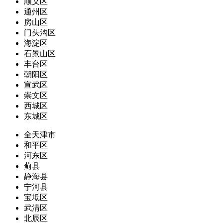
顺义区
通州区
房山区
门头沟区
海淀区
石景山区
丰台区
朝阳区
宣武区
崇文区
西城区
东城区
全天津市
和平区
河东区
蓟县
静海县
宁河县
宝坻区
武清区
北辰区