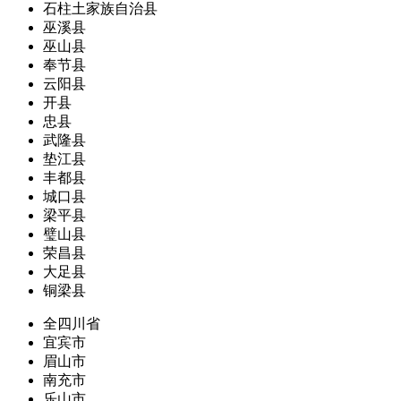
石柱土家族自治县
巫溪县
巫山县
奉节县
云阳县
开县
忠县
武隆县
垫江县
丰都县
城口县
梁平县
璧山县
荣昌县
大足县
铜梁县
全四川省
宜宾市
眉山市
南充市
乐山市