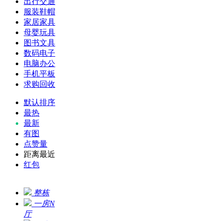
出行交通
服装鞋帽
家居家具
母婴玩具
图书文具
数码电子
电脑办公
手机平板
求购回收
默认排序
最热
最新
有图
点赞量
距离最近
红包
整栋
一房N
厅