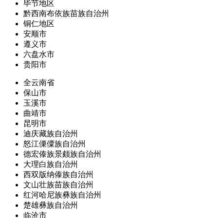
毕节地区
黔西南布依族苗族自治州
铜仁地区
安顺市
遵义市
六盘水市
贵阳市
全云南省
保山市
玉溪市
曲靖市
昆明市
迪庆藏族自治州
怒江傈僳族自治州
德宏傣族景颇族自治州
大理白族自治州
西双版纳傣族自治州
文山壮族苗族自治州
红河哈尼族彝族自治州
楚雄彝族自治州
临沧市