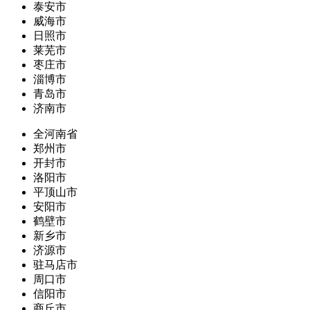
泰安市
威海市
日照市
莱芜市
枣庄市
淄博市
青岛市
济南市
全河南省
郑州市
开封市
洛阳市
平顶山市
安阳市
鹤壁市
新乡市
济源市
驻马店市
周口市
信阳市
商丘市