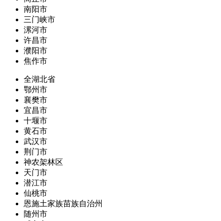
南阳市
三门峡市
漯河市
许昌市
濮阳市
焦作市
全湖北省
鄂州市
襄樊市
宜昌市
十堰市
黄石市
武汉市
荆门市
神农架林区
天门市
潜江市
仙桃市
恩施土家族苗族自治州
随州市