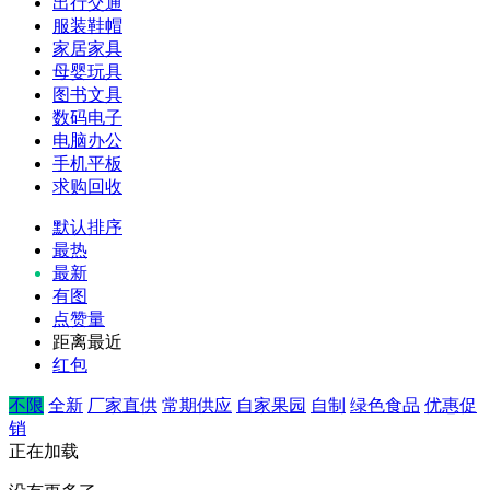
出行交通
服装鞋帽
家居家具
母婴玩具
图书文具
数码电子
电脑办公
手机平板
求购回收
默认排序
最热
最新
有图
点赞量
距离最近
红包
不限
全新
厂家直供
常期供应
自家果园
自制
绿色食品
优惠促
销
正在加载