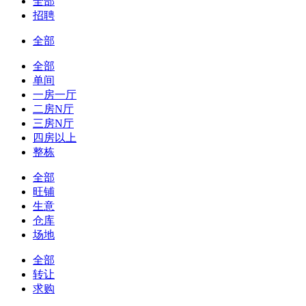
全部
招聘
全部
全部
单间
一房一厅
二房N厅
三房N厅
四房以上
整栋
全部
旺铺
生意
仓库
场地
全部
转让
求购