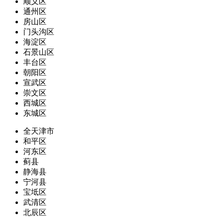
顺义区
通州区
房山区
门头沟区
海淀区
石景山区
丰台区
朝阳区
宣武区
崇文区
西城区
东城区
全天津市
和平区
河东区
蓟县
静海县
宁河县
宝坻区
武清区
北辰区