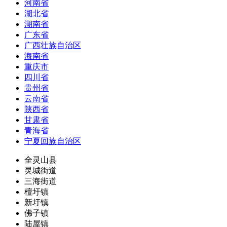
河南省
湖北省
湖南省
广东省
广西壮族自治区
海南省
重庆市
四川省
贵州省
云南省
陕西省
甘肃省
青海省
宁夏回族自治区
全灵山县
灵城街道
三海街道
檀圩镇
新圩镇
佛子镇
陆屋镇