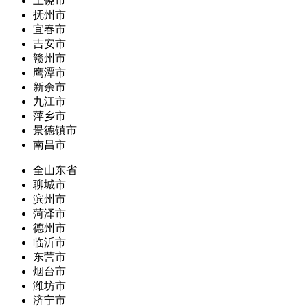
上饶市
抚州市
宜春市
吉安市
赣州市
鹰潭市
新余市
九江市
萍乡市
景德镇市
南昌市
全山东省
聊城市
滨州市
菏泽市
德州市
临沂市
东营市
烟台市
潍坊市
济宁市