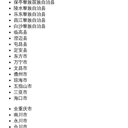
保亭黎族苗族自治县
陵水黎族自治县
乐东黎族自治县
昌江黎族自治县
白沙黎族自治县
临高县
澄迈县
屯昌县
定安县
东方市
万宁市
文昌市
儋州市
琼海市
五指山市
三亚市
海口市
全重庆市
南川市
永川市
合川市