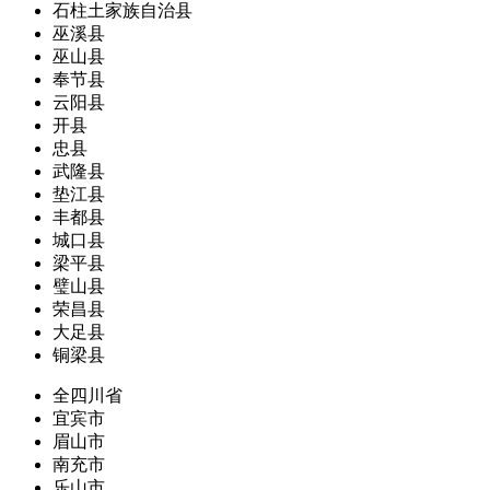
石柱土家族自治县
巫溪县
巫山县
奉节县
云阳县
开县
忠县
武隆县
垫江县
丰都县
城口县
梁平县
璧山县
荣昌县
大足县
铜梁县
全四川省
宜宾市
眉山市
南充市
乐山市