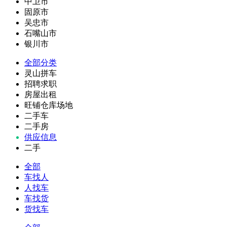
中卫市
固原市
吴忠市
石嘴山市
银川市
全部分类
灵山拼车
招聘求职
房屋出租
旺铺仓库场地
二手车
二手房
供应信息
二手
全部
车找人
人找车
车找货
货找车