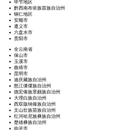
毕节地区
黔西南布依族苗族自治州
铜仁地区
安顺市
遵义市
六盘水市
贵阳市
全云南省
保山市
玉溪市
曲靖市
昆明市
迪庆藏族自治州
怒江傈僳族自治州
德宏傣族景颇族自治州
大理白族自治州
西双版纳傣族自治州
文山壮族苗族自治州
红河哈尼族彝族自治州
楚雄彝族自治州
临沧市