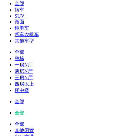
全部
轿车
SUV
微面
纯电车
货车农机车
其他车型
全部
整栋
一房N厅
两房N厅
三房N厅
四房以上
楼中楼
全部
全部
全部
其他闲置