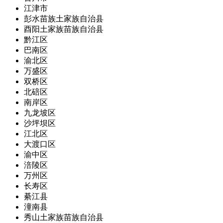
江津市
彭水苗族土家族自治县
酉阳土家族苗族自治县
黔江区
巴南区
渝北区
万盛区
双桥区
北碚区
南岸区
九龙坡区
沙坪坝区
江北区
大渡口区
渝中区
涪陵区
万州区
长寿区
綦江县
潼南县
秀山土家族苗族自治县