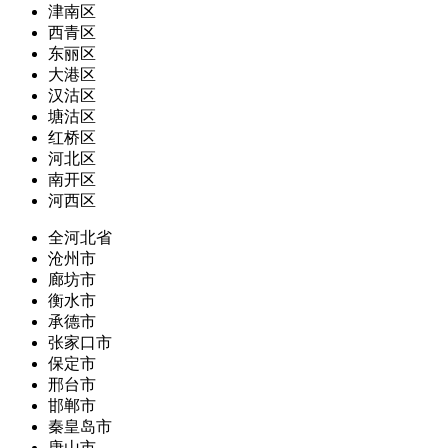
津南区
西青区
东丽区
大港区
汉沽区
塘沽区
红桥区
河北区
南开区
河西区
全河北省
沧州市
廊坊市
衡水市
承德市
张家口市
保定市
邢台市
邯郸市
秦皇岛市
唐山市