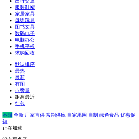
出行交通
服装鞋帽
家居家具
母婴玩具
图书文具
数码电子
电脑办公
手机平板
求购回收
默认排序
最热
最新
有图
点赞量
距离最近
红包
不限
全新
厂家直供
常期供应
自家果园
自制
绿色食品
优惠促
销
正在加载