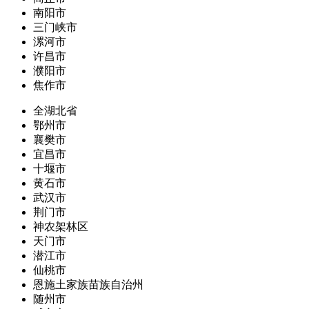
南阳市
三门峡市
漯河市
许昌市
濮阳市
焦作市
全湖北省
鄂州市
襄樊市
宜昌市
十堰市
黄石市
武汉市
荆门市
神农架林区
天门市
潜江市
仙桃市
恩施土家族苗族自治州
随州市