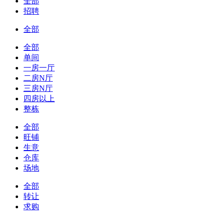
全部
招聘
全部
全部
单间
一房一厅
二房N厅
三房N厅
四房以上
整栋
全部
旺铺
生意
仓库
场地
全部
转让
求购