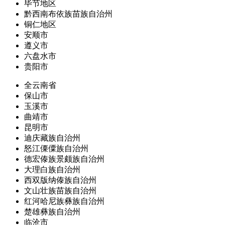
毕节地区
黔西南布依族苗族自治州
铜仁地区
安顺市
遵义市
六盘水市
贵阳市
全云南省
保山市
玉溪市
曲靖市
昆明市
迪庆藏族自治州
怒江傈僳族自治州
德宏傣族景颇族自治州
大理白族自治州
西双版纳傣族自治州
文山壮族苗族自治州
红河哈尼族彝族自治州
楚雄彝族自治州
临沧市