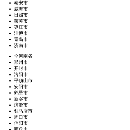
泰安市
威海市
日照市
莱芜市
枣庄市
淄博市
青岛市
济南市
全河南省
郑州市
开封市
洛阳市
平顶山市
安阳市
鹤壁市
新乡市
济源市
驻马店市
周口市
信阳市
商丘市