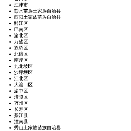
江津市
彭水苗族土家族自治县
酉阳土家族苗族自治县
黔江区
巴南区
渝北区
万盛区
双桥区
北碚区
南岸区
九龙坡区
沙坪坝区
江北区
大渡口区
渝中区
涪陵区
万州区
长寿区
綦江县
潼南县
秀山土家族苗族自治县