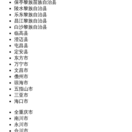
保亭黎族苗族自治县
陵水黎族自治县
乐东黎族自治县
昌江黎族自治县
白沙黎族自治县
临高县
澄迈县
屯昌县
定安县
东方市
万宁市
文昌市
儋州市
琼海市
五指山市
三亚市
海口市
全重庆市
南川市
永川市
合川市