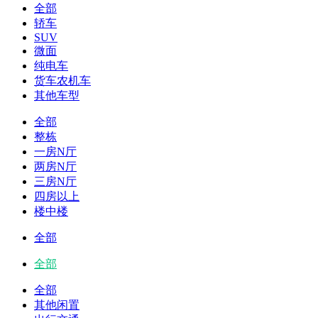
全部
轿车
SUV
微面
纯电车
货车农机车
其他车型
全部
整栋
一房N厅
两房N厅
三房N厅
四房以上
楼中楼
全部
全部
全部
其他闲置