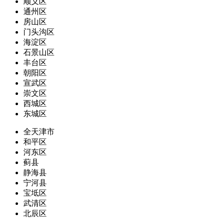
顺义区
通州区
房山区
门头沟区
海淀区
石景山区
丰台区
朝阳区
宣武区
崇文区
西城区
东城区
全天津市
和平区
河东区
蓟县
静海县
宁河县
宝坻区
武清区
北辰区