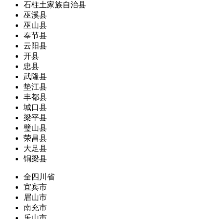
石柱土家族自治县
巫溪县
巫山县
奉节县
云阳县
开县
忠县
武隆县
垫江县
丰都县
城口县
梁平县
璧山县
荣昌县
大足县
铜梁县
全四川省
宜宾市
眉山市
南充市
乐山市