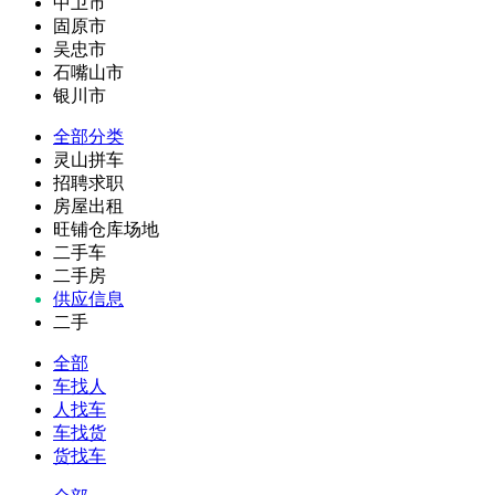
中卫市
固原市
吴忠市
石嘴山市
银川市
全部分类
灵山拼车
招聘求职
房屋出租
旺铺仓库场地
二手车
二手房
供应信息
二手
全部
车找人
人找车
车找货
货找车