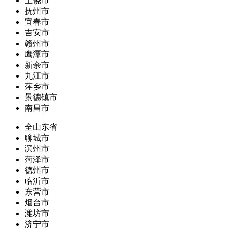
上饶市
抚州市
宜春市
吉安市
赣州市
鹰潭市
新余市
九江市
萍乡市
景德镇市
南昌市
全山东省
聊城市
滨州市
菏泽市
德州市
临沂市
东营市
烟台市
潍坊市
济宁市