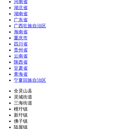
河南省
湖北省
湖南省
广东省
广西壮族自治区
海南省
重庆市
四川省
贵州省
云南省
陕西省
甘肃省
青海省
宁夏回族自治区
全灵山县
灵城街道
三海街道
檀圩镇
新圩镇
佛子镇
陆屋镇