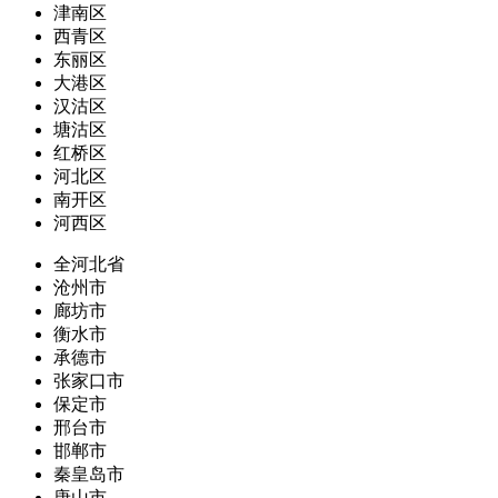
津南区
西青区
东丽区
大港区
汉沽区
塘沽区
红桥区
河北区
南开区
河西区
全河北省
沧州市
廊坊市
衡水市
承德市
张家口市
保定市
邢台市
邯郸市
秦皇岛市
唐山市