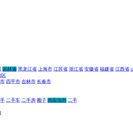
省
吉林省
黑龙江省
上海市
江苏省
浙江省
安徽省
福建省
江西省
治区
市
四平市
吉林市
长春市
手
二手车
二手房
圈子
供应信息
二手
销