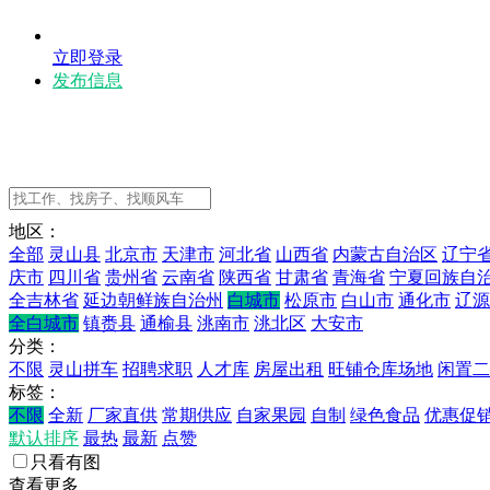
立即登录
发布信息
地区：
全部
灵山县
北京市
天津市
河北省
山西省
内蒙古自治区
辽宁
庆市
四川省
贵州省
云南省
陕西省
甘肃省
青海省
宁夏回族自
全吉林省
延边朝鲜族自治州
白城市
松原市
白山市
通化市
辽源
全白城市
镇赉县
通榆县
洮南市
洮北区
大安市
分类：
不限
灵山拼车
招聘求职
人才库
房屋出租
旺铺仓库场地
闲置二
标签：
不限
全新
厂家直供
常期供应
自家果园
自制
绿色食品
优惠促
默认排序
最热
最新
点赞
只看有图
查看更多