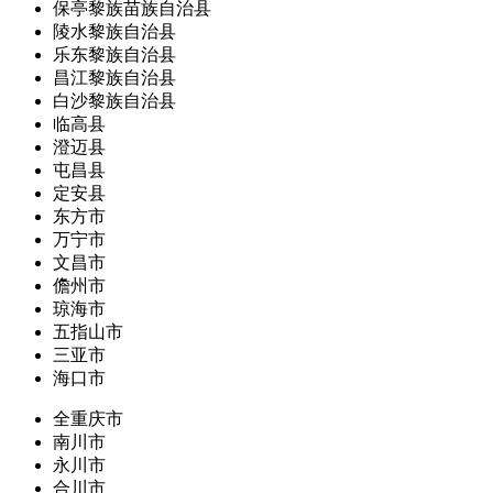
保亭黎族苗族自治县
陵水黎族自治县
乐东黎族自治县
昌江黎族自治县
白沙黎族自治县
临高县
澄迈县
屯昌县
定安县
东方市
万宁市
文昌市
儋州市
琼海市
五指山市
三亚市
海口市
全重庆市
南川市
永川市
合川市