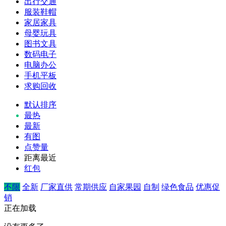
出行交通
服装鞋帽
家居家具
母婴玩具
图书文具
数码电子
电脑办公
手机平板
求购回收
默认排序
最热
最新
有图
点赞量
距离最近
红包
不限
全新
厂家直供
常期供应
自家果园
自制
绿色食品
优惠促
销
正在加载