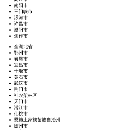
南阳市
三门峡市
漯河市
许昌市
濮阳市
焦作市
全湖北省
鄂州市
襄樊市
宜昌市
十堰市
黄石市
武汉市
荆门市
神农架林区
天门市
潜江市
仙桃市
恩施土家族苗族自治州
随州市