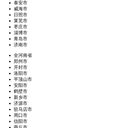
泰安市
威海市
日照市
莱芜市
枣庄市
淄博市
青岛市
济南市
全河南省
郑州市
开封市
洛阳市
平顶山市
安阳市
鹤壁市
新乡市
济源市
驻马店市
周口市
信阳市
商丘市