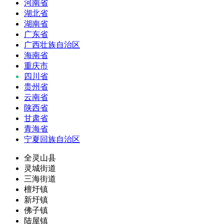
河南省
湖北省
湖南省
广东省
广西壮族自治区
海南省
重庆市
四川省
贵州省
云南省
陕西省
甘肃省
青海省
宁夏回族自治区
全灵山县
灵城街道
三海街道
檀圩镇
新圩镇
佛子镇
陆屋镇