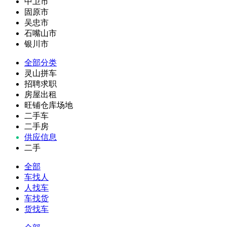
中卫市
固原市
吴忠市
石嘴山市
银川市
全部分类
灵山拼车
招聘求职
房屋出租
旺铺仓库场地
二手车
二手房
供应信息
二手
全部
车找人
人找车
车找货
货找车