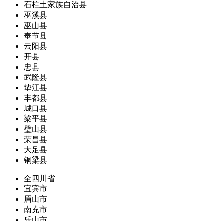
石柱土家族自治县
巫溪县
巫山县
奉节县
云阳县
开县
忠县
武隆县
垫江县
丰都县
城口县
梁平县
璧山县
荣昌县
大足县
铜梁县
全四川省
宜宾市
眉山市
南充市
乐山市