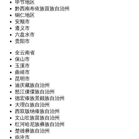
毕节地区
黔西南布依族苗族自治州
铜仁地区
安顺市
遵义市
六盘水市
贵阳市
全云南省
保山市
玉溪市
曲靖市
昆明市
迪庆藏族自治州
怒江傈僳族自治州
德宏傣族景颇族自治州
大理白族自治州
西双版纳傣族自治州
文山壮族苗族自治州
红河哈尼族彝族自治州
楚雄彝族自治州
临沧市