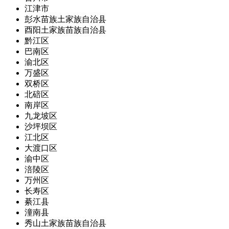
江津市
彭水苗族土家族自治县
酉阳土家族苗族自治县
黔江区
巴南区
渝北区
万盛区
双桥区
北碚区
南岸区
九龙坡区
沙坪坝区
江北区
大渡口区
渝中区
涪陵区
万州区
长寿区
綦江县
潼南县
秀山土家族苗族自治县