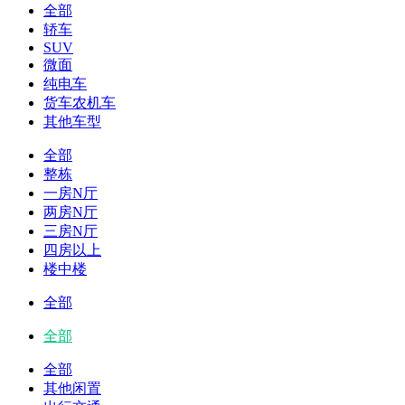
全部
轿车
SUV
微面
纯电车
货车农机车
其他车型
全部
整栋
一房N厅
两房N厅
三房N厅
四房以上
楼中楼
全部
全部
全部
其他闲置