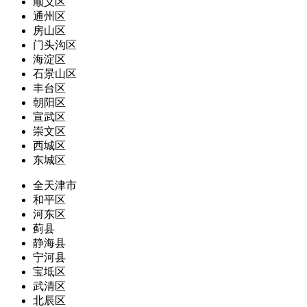
顺义区
通州区
房山区
门头沟区
海淀区
石景山区
丰台区
朝阳区
宣武区
崇文区
西城区
东城区
全天津市
和平区
河东区
蓟县
静海县
宁河县
宝坻区
武清区
北辰区