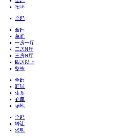
全部
招聘
全部
全部
单间
一房一厅
二房N厅
三房N厅
四房以上
整栋
全部
旺铺
生意
仓库
场地
全部
转让
求购