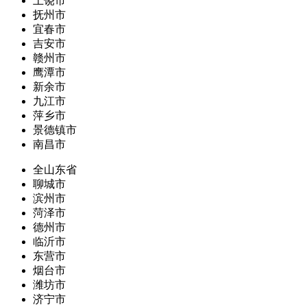
上饶市
抚州市
宜春市
吉安市
赣州市
鹰潭市
新余市
九江市
萍乡市
景德镇市
南昌市
全山东省
聊城市
滨州市
菏泽市
德州市
临沂市
东营市
烟台市
潍坊市
济宁市