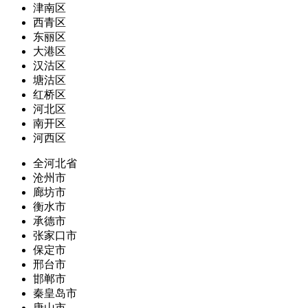
津南区
西青区
东丽区
大港区
汉沽区
塘沽区
红桥区
河北区
南开区
河西区
全河北省
沧州市
廊坊市
衡水市
承德市
张家口市
保定市
邢台市
邯郸市
秦皇岛市
唐山市