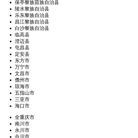
保亭黎族苗族自治县
陵水黎族自治县
乐东黎族自治县
昌江黎族自治县
白沙黎族自治县
临高县
澄迈县
屯昌县
定安县
东方市
万宁市
文昌市
儋州市
琼海市
五指山市
三亚市
海口市
全重庆市
南川市
永川市
合川市