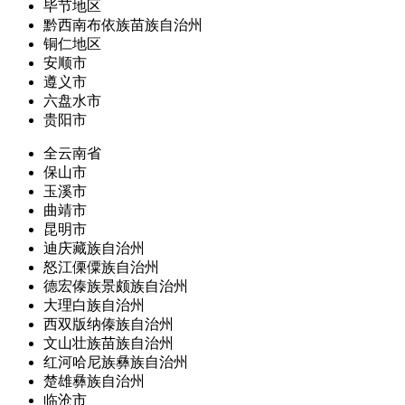
毕节地区
黔西南布依族苗族自治州
铜仁地区
安顺市
遵义市
六盘水市
贵阳市
全云南省
保山市
玉溪市
曲靖市
昆明市
迪庆藏族自治州
怒江傈僳族自治州
德宏傣族景颇族自治州
大理白族自治州
西双版纳傣族自治州
文山壮族苗族自治州
红河哈尼族彝族自治州
楚雄彝族自治州
临沧市