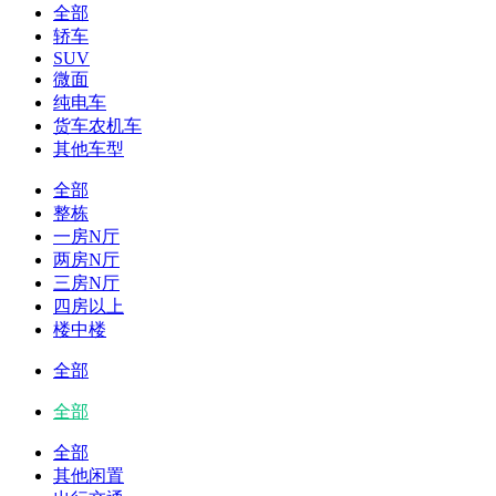
全部
轿车
SUV
微面
纯电车
货车农机车
其他车型
全部
整栋
一房N厅
两房N厅
三房N厅
四房以上
楼中楼
全部
全部
全部
其他闲置