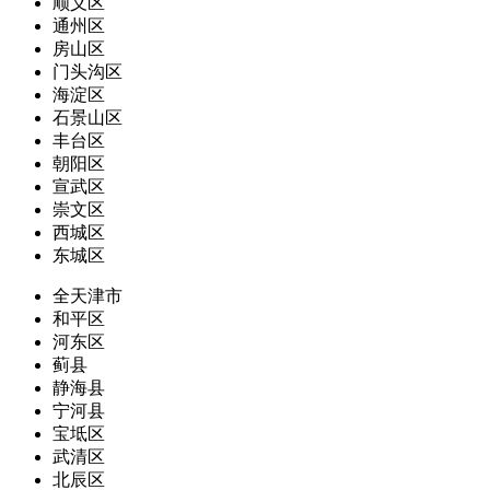
顺义区
通州区
房山区
门头沟区
海淀区
石景山区
丰台区
朝阳区
宣武区
崇文区
西城区
东城区
全天津市
和平区
河东区
蓟县
静海县
宁河县
宝坻区
武清区
北辰区