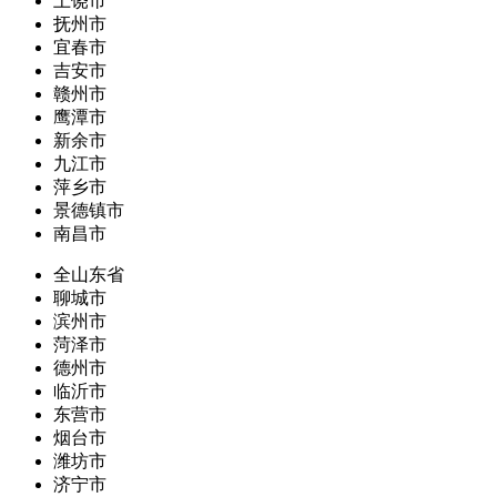
上饶市
抚州市
宜春市
吉安市
赣州市
鹰潭市
新余市
九江市
萍乡市
景德镇市
南昌市
全山东省
聊城市
滨州市
菏泽市
德州市
临沂市
东营市
烟台市
潍坊市
济宁市