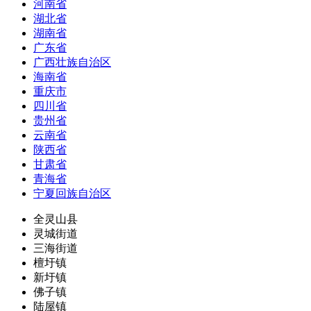
河南省
湖北省
湖南省
广东省
广西壮族自治区
海南省
重庆市
四川省
贵州省
云南省
陕西省
甘肃省
青海省
宁夏回族自治区
全灵山县
灵城街道
三海街道
檀圩镇
新圩镇
佛子镇
陆屋镇