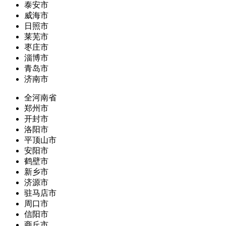
泰安市
威海市
日照市
莱芜市
枣庄市
淄博市
青岛市
济南市
全河南省
郑州市
开封市
洛阳市
平顶山市
安阳市
鹤壁市
新乡市
济源市
驻马店市
周口市
信阳市
商丘市