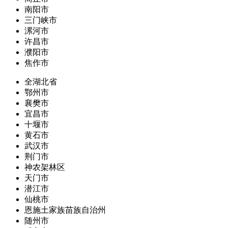
南阳市
三门峡市
漯河市
许昌市
濮阳市
焦作市
全湖北省
鄂州市
襄樊市
宜昌市
十堰市
黄石市
武汉市
荆门市
神农架林区
天门市
潜江市
仙桃市
恩施土家族苗族自治州
随州市