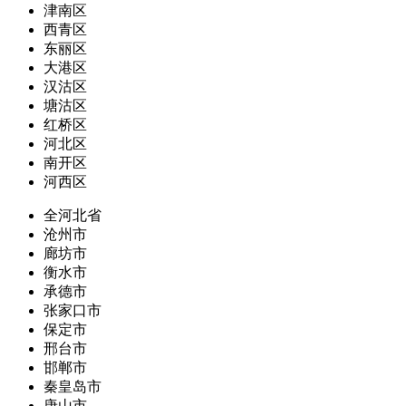
津南区
西青区
东丽区
大港区
汉沽区
塘沽区
红桥区
河北区
南开区
河西区
全河北省
沧州市
廊坊市
衡水市
承德市
张家口市
保定市
邢台市
邯郸市
秦皇岛市
唐山市