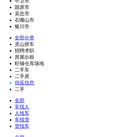
中卫市
固原市
吴忠市
石嘴山市
银川市
全部分类
灵山拼车
招聘求职
房屋出租
旺铺仓库场地
二手车
二手房
供应信息
二手
全部
车找人
人找车
车找货
货找车