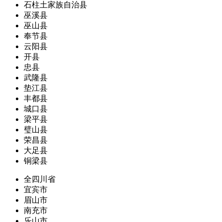
石柱土家族自治县
巫溪县
巫山县
奉节县
云阳县
开县
忠县
武隆县
垫江县
丰都县
城口县
梁平县
璧山县
荣昌县
大足县
铜梁县
全四川省
宜宾市
眉山市
南充市
乐山市