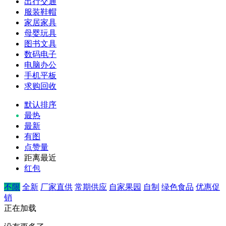
出行交通
服装鞋帽
家居家具
母婴玩具
图书文具
数码电子
电脑办公
手机平板
求购回收
默认排序
最热
最新
有图
点赞量
距离最近
红包
不限
全新
厂家直供
常期供应
自家果园
自制
绿色食品
优惠促
销
正在加载