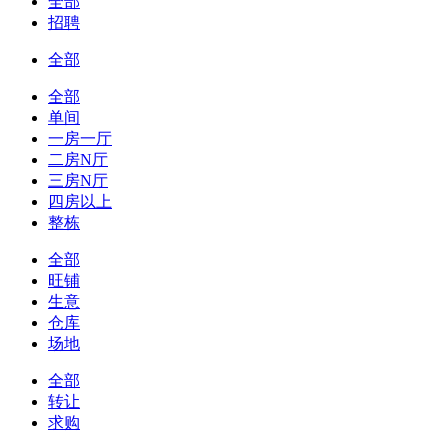
全部
招聘
全部
全部
单间
一房一厅
二房N厅
三房N厅
四房以上
整栋
全部
旺铺
生意
仓库
场地
全部
转让
求购