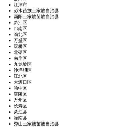
江津市
彭水苗族土家族自治县
酉阳土家族苗族自治县
黔江区
巴南区
渝北区
万盛区
双桥区
北碚区
南岸区
九龙坡区
沙坪坝区
江北区
大渡口区
渝中区
涪陵区
万州区
长寿区
綦江县
潼南县
秀山土家族苗族自治县