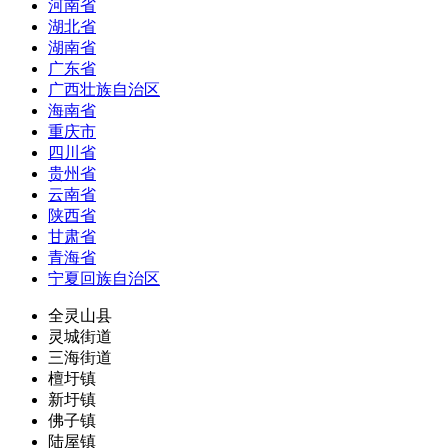
河南省
湖北省
湖南省
广东省
广西壮族自治区
海南省
重庆市
四川省
贵州省
云南省
陕西省
甘肃省
青海省
宁夏回族自治区
全灵山县
灵城街道
三海街道
檀圩镇
新圩镇
佛子镇
陆屋镇