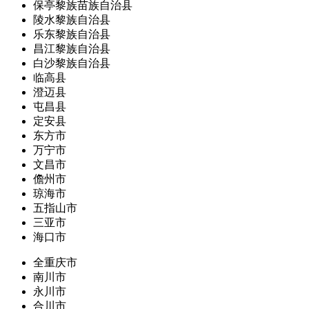
保亭黎族苗族自治县
陵水黎族自治县
乐东黎族自治县
昌江黎族自治县
白沙黎族自治县
临高县
澄迈县
屯昌县
定安县
东方市
万宁市
文昌市
儋州市
琼海市
五指山市
三亚市
海口市
全重庆市
南川市
永川市
合川市