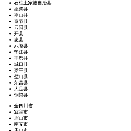
石柱土家族自治县
巫溪县
巫山县
奉节县
云阳县
开县
忠县
武隆县
垫江县
丰都县
城口县
梁平县
璧山县
荣昌县
大足县
铜梁县
全四川省
宜宾市
眉山市
南充市
乐山市