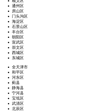
顺义区
通州区
房山区
门头沟区
海淀区
石景山区
丰台区
朝阳区
宣武区
崇文区
西城区
东城区
全天津市
和平区
河东区
蓟县
静海县
宁河县
宝坻区
武清区
北辰区