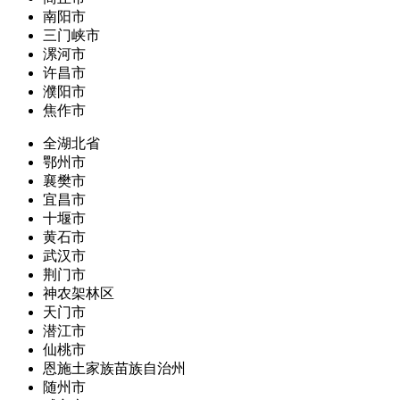
南阳市
三门峡市
漯河市
许昌市
濮阳市
焦作市
全湖北省
鄂州市
襄樊市
宜昌市
十堰市
黄石市
武汉市
荆门市
神农架林区
天门市
潜江市
仙桃市
恩施土家族苗族自治州
随州市