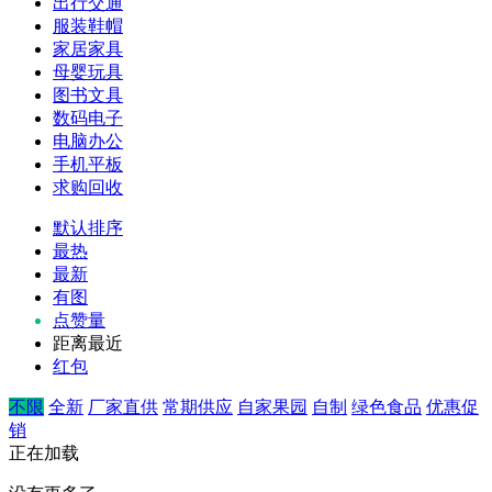
出行交通
服装鞋帽
家居家具
母婴玩具
图书文具
数码电子
电脑办公
手机平板
求购回收
默认排序
最热
最新
有图
点赞量
距离最近
红包
不限
全新
厂家直供
常期供应
自家果园
自制
绿色食品
优惠促
销
正在加载