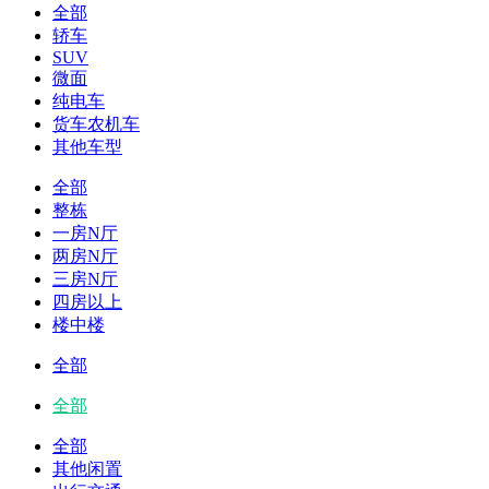
全部
轿车
SUV
微面
纯电车
货车农机车
其他车型
全部
整栋
一房N厅
两房N厅
三房N厅
四房以上
楼中楼
全部
全部
全部
其他闲置