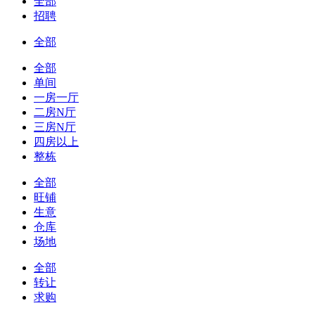
全部
招聘
全部
全部
单间
一房一厅
二房N厅
三房N厅
四房以上
整栋
全部
旺铺
生意
仓库
场地
全部
转让
求购