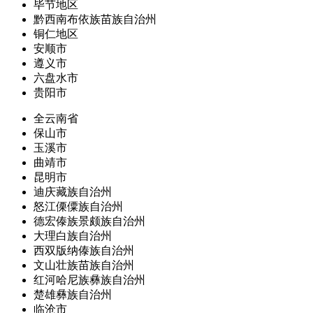
毕节地区
黔西南布依族苗族自治州
铜仁地区
安顺市
遵义市
六盘水市
贵阳市
全云南省
保山市
玉溪市
曲靖市
昆明市
迪庆藏族自治州
怒江傈僳族自治州
德宏傣族景颇族自治州
大理白族自治州
西双版纳傣族自治州
文山壮族苗族自治州
红河哈尼族彝族自治州
楚雄彝族自治州
临沧市