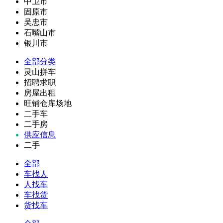
中卫市
固原市
吴忠市
石嘴山市
银川市
全部分类
灵山拼车
招聘求职
房屋出租
旺铺仓库场地
二手车
二手房
供应信息
二手
全部
车找人
人找车
车找货
货找车