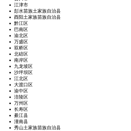
江津市
彭水苗族土家族自治县
酉阳土家族苗族自治县
黔江区
巴南区
渝北区
万盛区
双桥区
北碚区
南岸区
九龙坡区
沙坪坝区
江北区
大渡口区
渝中区
涪陵区
万州区
长寿区
綦江县
潼南县
秀山土家族苗族自治县