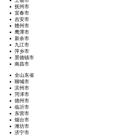
上饶市
抚州市
宜春市
吉安市
赣州市
鹰潭市
新余市
九江市
萍乡市
景德镇市
南昌市
全山东省
聊城市
滨州市
菏泽市
德州市
临沂市
东营市
烟台市
潍坊市
济宁市