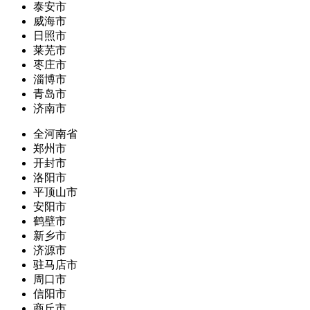
泰安市
威海市
日照市
莱芜市
枣庄市
淄博市
青岛市
济南市
全河南省
郑州市
开封市
洛阳市
平顶山市
安阳市
鹤壁市
新乡市
济源市
驻马店市
周口市
信阳市
商丘市