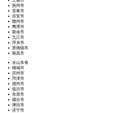
上饶市
抚州市
宜春市
吉安市
赣州市
鹰潭市
新余市
九江市
萍乡市
景德镇市
南昌市
全山东省
聊城市
滨州市
菏泽市
德州市
临沂市
东营市
烟台市
潍坊市
济宁市