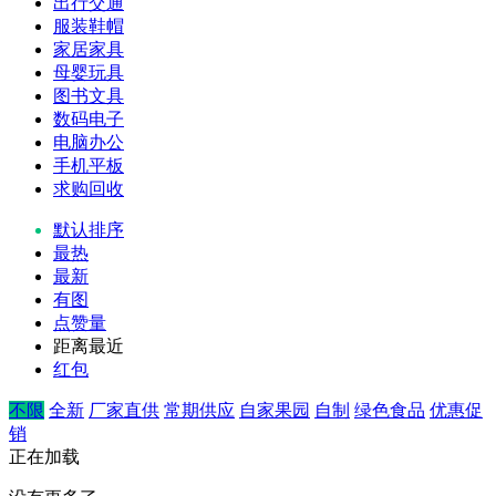
出行交通
服装鞋帽
家居家具
母婴玩具
图书文具
数码电子
电脑办公
手机平板
求购回收
默认排序
最热
最新
有图
点赞量
距离最近
红包
不限
全新
厂家直供
常期供应
自家果园
自制
绿色食品
优惠促
销
正在加载