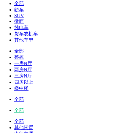
全部
轿车
SUV
微面
纯电车
货车农机车
其他车型
全部
整栋
一房N厅
两房N厅
三房N厅
四房以上
楼中楼
全部
全部
全部
其他闲置