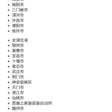
南阳市
三门峡市
漯河市
许昌市
濮阳市
焦作市
全湖北省
鄂州市
襄樊市
宜昌市
十堰市
黄石市
武汉市
荆门市
神农架林区
天门市
潜江市
仙桃市
恩施土家族苗族自治州
随州市