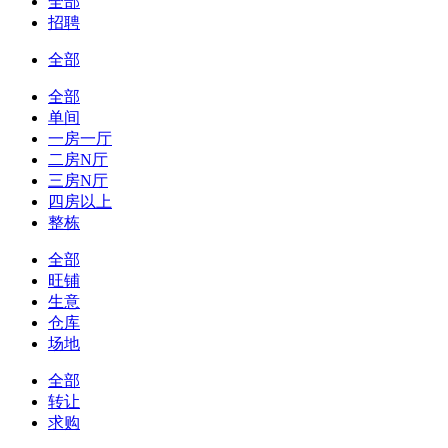
全部
招聘
全部
全部
单间
一房一厅
二房N厅
三房N厅
四房以上
整栋
全部
旺铺
生意
仓库
场地
全部
转让
求购