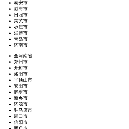
泰安市
威海市
日照市
莱芜市
枣庄市
淄博市
青岛市
济南市
全河南省
郑州市
开封市
洛阳市
平顶山市
安阳市
鹤壁市
新乡市
济源市
驻马店市
周口市
信阳市
商丘市