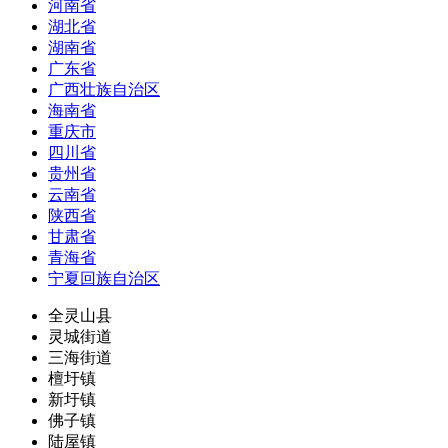
河南省
湖北省
湖南省
广东省
广西壮族自治区
海南省
重庆市
四川省
贵州省
云南省
陕西省
甘肃省
青海省
宁夏回族自治区
全灵山县
灵城街道
三海街道
檀圩镇
新圩镇
佛子镇
陆屋镇