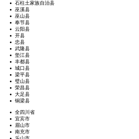
石柱土家族自治县
巫溪县
巫山县
奉节县
云阳县
开县
忠县
武隆县
垫江县
丰都县
城口县
梁平县
璧山县
荣昌县
大足县
铜梁县
全四川省
宜宾市
眉山市
南充市
乐山市