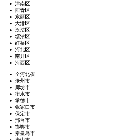
津南区
西青区
东丽区
大港区
汉沽区
塘沽区
红桥区
河北区
南开区
河西区
全河北省
沧州市
廊坊市
衡水市
承德市
张家口市
保定市
邢台市
邯郸市
秦皇岛市
唐山市