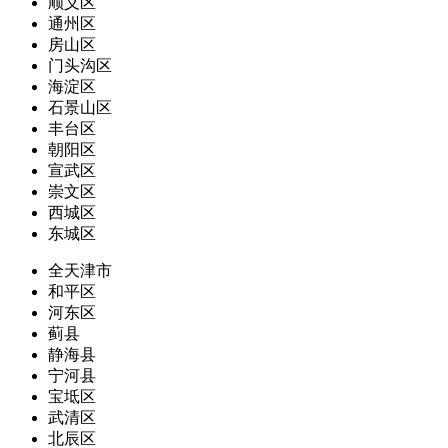
顺义区
通州区
房山区
门头沟区
海淀区
石景山区
丰台区
朝阳区
宣武区
崇文区
西城区
东城区
全天津市
和平区
河东区
蓟县
静海县
宁河县
宝坻区
武清区
北辰区