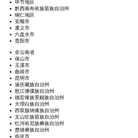
毕节地区
黔西南布依族苗族自治州
铜仁地区
安顺市
遵义市
六盘水市
贵阳市
全云南省
保山市
玉溪市
曲靖市
昆明市
迪庆藏族自治州
怒江傈僳族自治州
德宏傣族景颇族自治州
大理白族自治州
西双版纳傣族自治州
文山壮族苗族自治州
红河哈尼族彝族自治州
楚雄彝族自治州
临沧市