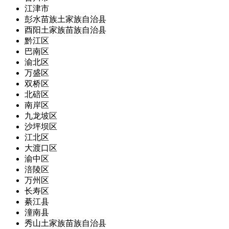
江津市
彭水苗族土家族自治县
酉阳土家族苗族自治县
黔江区
巴南区
渝北区
万盛区
双桥区
北碚区
南岸区
九龙坡区
沙坪坝区
江北区
大渡口区
渝中区
涪陵区
万州区
长寿区
綦江县
潼南县
秀山土家族苗族自治县