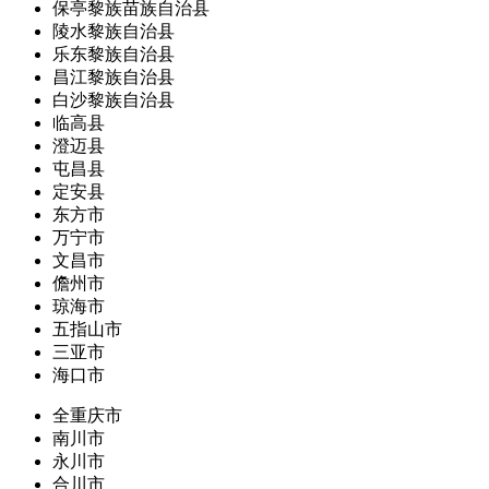
保亭黎族苗族自治县
陵水黎族自治县
乐东黎族自治县
昌江黎族自治县
白沙黎族自治县
临高县
澄迈县
屯昌县
定安县
东方市
万宁市
文昌市
儋州市
琼海市
五指山市
三亚市
海口市
全重庆市
南川市
永川市
合川市