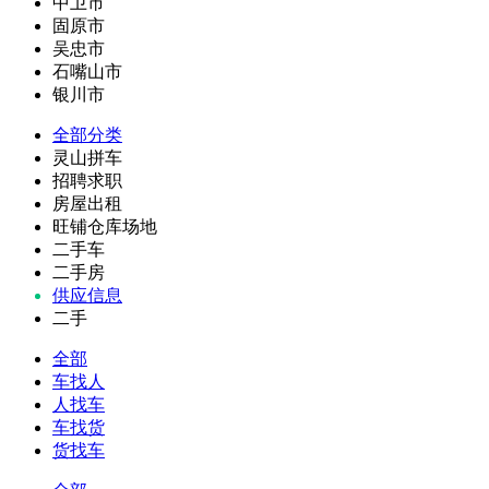
中卫市
固原市
吴忠市
石嘴山市
银川市
全部分类
灵山拼车
招聘求职
房屋出租
旺铺仓库场地
二手车
二手房
供应信息
二手
全部
车找人
人找车
车找货
货找车