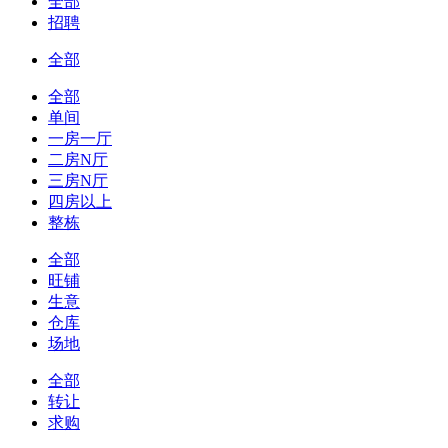
全部
招聘
全部
全部
单间
一房一厅
二房N厅
三房N厅
四房以上
整栋
全部
旺铺
生意
仓库
场地
全部
转让
求购