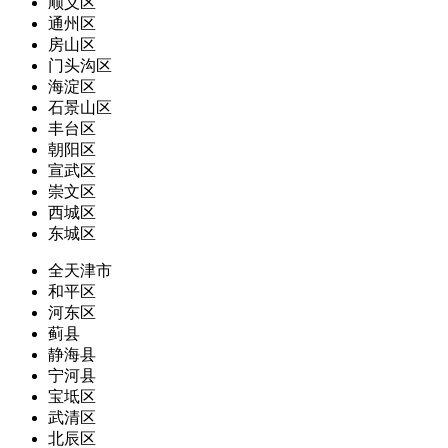
顺义区
通州区
房山区
门头沟区
海淀区
石景山区
丰台区
朝阳区
宣武区
崇文区
西城区
东城区
全天津市
和平区
河东区
蓟县
静海县
宁河县
宝坻区
武清区
北辰区