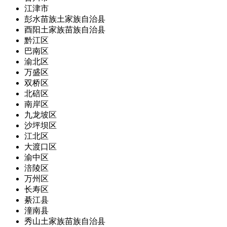
江津市
彭水苗族土家族自治县
酉阳土家族苗族自治县
黔江区
巴南区
渝北区
万盛区
双桥区
北碚区
南岸区
九龙坡区
沙坪坝区
江北区
大渡口区
渝中区
涪陵区
万州区
长寿区
綦江县
潼南县
秀山土家族苗族自治县