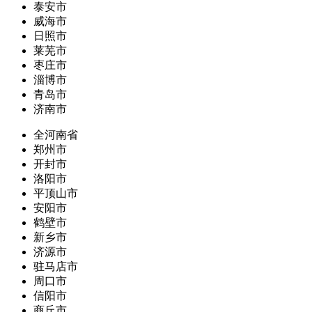
泰安市
威海市
日照市
莱芜市
枣庄市
淄博市
青岛市
济南市
全河南省
郑州市
开封市
洛阳市
平顶山市
安阳市
鹤壁市
新乡市
济源市
驻马店市
周口市
信阳市
商丘市