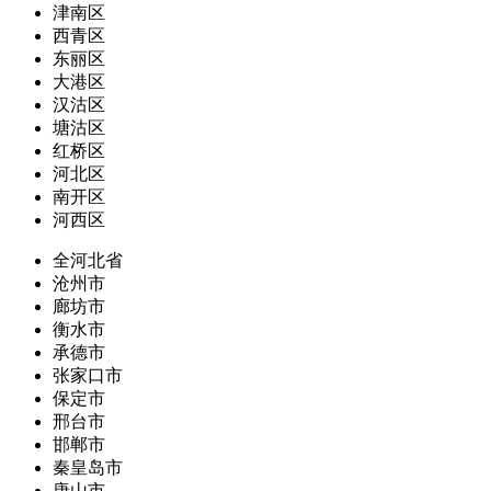
津南区
西青区
东丽区
大港区
汉沽区
塘沽区
红桥区
河北区
南开区
河西区
全河北省
沧州市
廊坊市
衡水市
承德市
张家口市
保定市
邢台市
邯郸市
秦皇岛市
唐山市