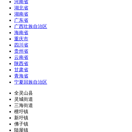
河南省
湖北省
湖南省
广东省
广西壮族自治区
海南省
重庆市
四川省
贵州省
云南省
陕西省
甘肃省
青海省
宁夏回族自治区
全灵山县
灵城街道
三海街道
檀圩镇
新圩镇
佛子镇
陆屋镇