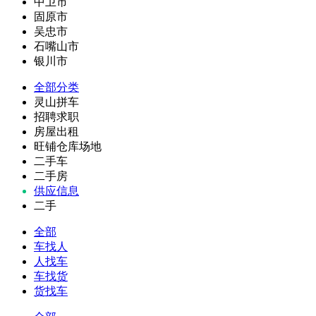
中卫市
固原市
吴忠市
石嘴山市
银川市
全部分类
灵山拼车
招聘求职
房屋出租
旺铺仓库场地
二手车
二手房
供应信息
二手
全部
车找人
人找车
车找货
货找车