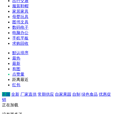
出行交通
服装鞋帽
家居家具
母婴玩具
图书文具
数码电子
电脑办公
手机平板
求购回收
默认排序
最热
最新
有图
点赞量
距离最近
红包
不限
全新
厂家直供
常期供应
自家果园
自制
绿色食品
优惠促
销
正在加载