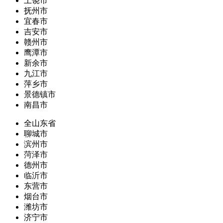
上饶市
抚州市
宜春市
吉安市
赣州市
鹰潭市
新余市
九江市
萍乡市
景德镇市
南昌市
全山东省
聊城市
滨州市
菏泽市
德州市
临沂市
东营市
烟台市
潍坊市
济宁市