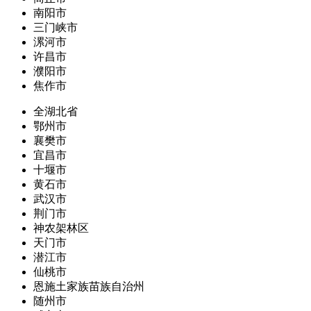
南阳市
三门峡市
漯河市
许昌市
濮阳市
焦作市
全湖北省
鄂州市
襄樊市
宜昌市
十堰市
黄石市
武汉市
荆门市
神农架林区
天门市
潜江市
仙桃市
恩施土家族苗族自治州
随州市