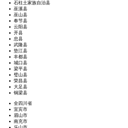
石柱土家族自治县
巫溪县
巫山县
奉节县
云阳县
开县
忠县
武隆县
垫江县
丰都县
城口县
梁平县
璧山县
荣昌县
大足县
铜梁县
全四川省
宜宾市
眉山市
南充市
乐山市