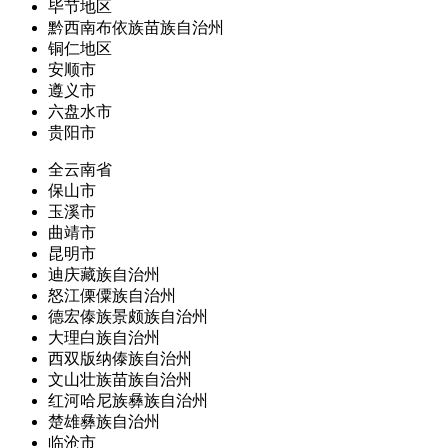
毕节地区
黔西南布依族苗族自治州
铜仁地区
安顺市
遵义市
六盘水市
贵阳市
全云南省
保山市
玉溪市
曲靖市
昆明市
迪庆藏族自治州
怒江傈僳族自治州
德宏傣族景颇族自治州
大理白族自治州
西双版纳傣族自治州
文山壮族苗族自治州
红河哈尼族彝族自治州
楚雄彝族自治州
临沧市