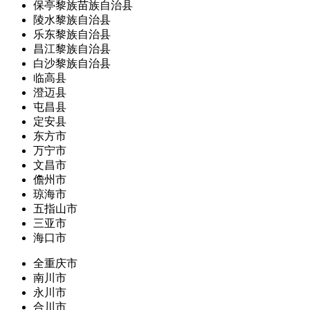
保亭黎族苗族自治县
陵水黎族自治县
乐东黎族自治县
昌江黎族自治县
白沙黎族自治县
临高县
澄迈县
屯昌县
定安县
东方市
万宁市
文昌市
儋州市
琼海市
五指山市
三亚市
海口市
全重庆市
南川市
永川市
合川市