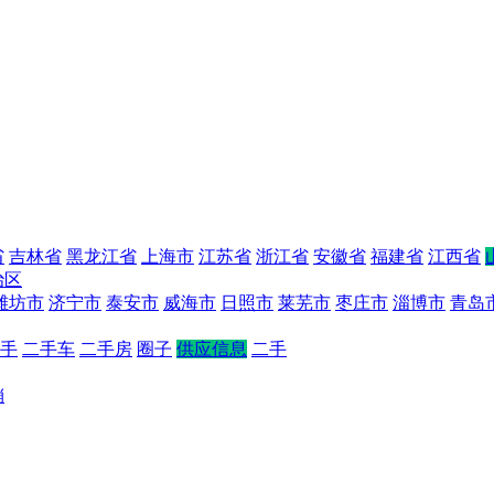
省
吉林省
黑龙江省
上海市
江苏省
浙江省
安徽省
福建省
江西省
治区
潍坊市
济宁市
泰安市
威海市
日照市
莱芜市
枣庄市
淄博市
青岛
手
二手车
二手房
圈子
供应信息
二手
销