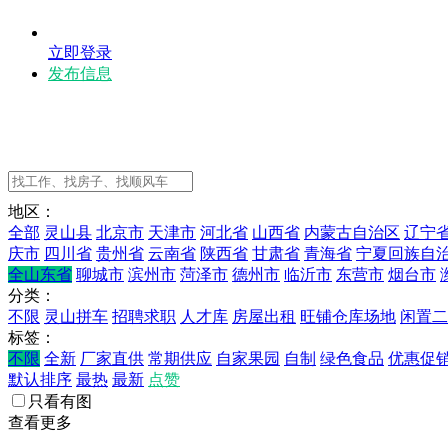
立即登录
发布信息
地区：
全部
灵山县
北京市
天津市
河北省
山西省
内蒙古自治区
辽宁
庆市
四川省
贵州省
云南省
陕西省
甘肃省
青海省
宁夏回族自
全山东省
聊城市
滨州市
菏泽市
德州市
临沂市
东营市
烟台市
分类：
不限
灵山拼车
招聘求职
人才库
房屋出租
旺铺仓库场地
闲置二
标签：
不限
全新
厂家直供
常期供应
自家果园
自制
绿色食品
优惠促
默认排序
最热
最新
点赞
只看有图
查看更多