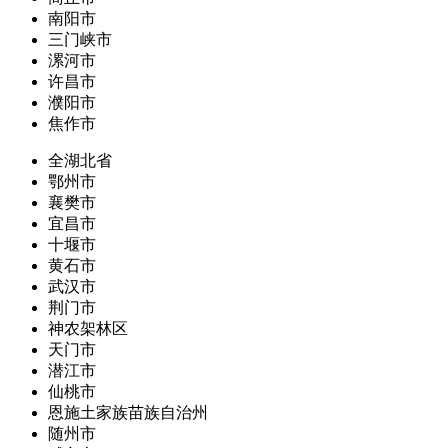
南阳市
三门峡市
漯河市
许昌市
濮阳市
焦作市
全湖北省
鄂州市
襄樊市
宜昌市
十堰市
黄石市
武汉市
荆门市
神农架林区
天门市
潜江市
仙桃市
恩施土家族苗族自治州
随州市