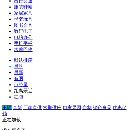
出行交通
服装鞋帽
家居家具
母婴玩具
图书文具
数码电子
电脑办公
手机平板
求购回收
默认排序
最热
最新
有图
点赞量
距离最近
红包
不限
全新
厂家直供
常期供应
自家果园
自制
绿色食品
优惠促
销
正在加载