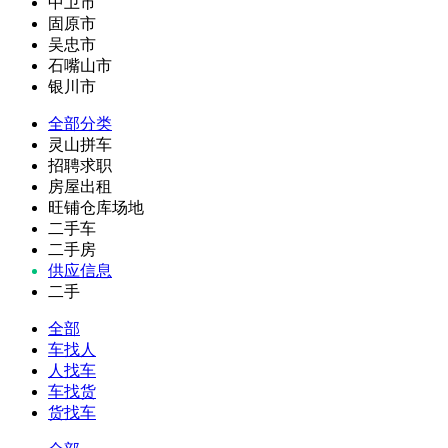
中卫市
固原市
吴忠市
石嘴山市
银川市
全部分类
灵山拼车
招聘求职
房屋出租
旺铺仓库场地
二手车
二手房
供应信息
二手
全部
车找人
人找车
车找货
货找车