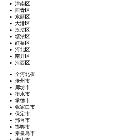
津南区
西青区
东丽区
大港区
汉沽区
塘沽区
红桥区
河北区
南开区
河西区
全河北省
沧州市
廊坊市
衡水市
承德市
张家口市
保定市
邢台市
邯郸市
秦皇岛市
唐山市