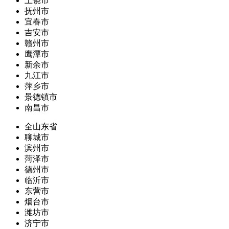
上饶市
抚州市
宜春市
吉安市
赣州市
鹰潭市
新余市
九江市
萍乡市
景德镇市
南昌市
全山东省
聊城市
滨州市
菏泽市
德州市
临沂市
东营市
烟台市
潍坊市
济宁市