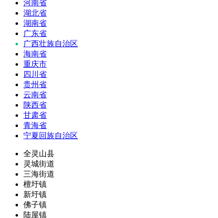
河南省
湖北省
湖南省
广东省
广西壮族自治区
海南省
重庆市
四川省
贵州省
云南省
陕西省
甘肃省
青海省
宁夏回族自治区
全灵山县
灵城街道
三海街道
檀圩镇
新圩镇
佛子镇
陆屋镇