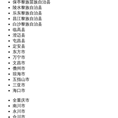
保亭黎族苗族自治县
陵水黎族自治县
乐东黎族自治县
昌江黎族自治县
白沙黎族自治县
临高县
澄迈县
屯昌县
定安县
东方市
万宁市
文昌市
儋州市
琼海市
五指山市
三亚市
海口市
全重庆市
南川市
永川市
合川市