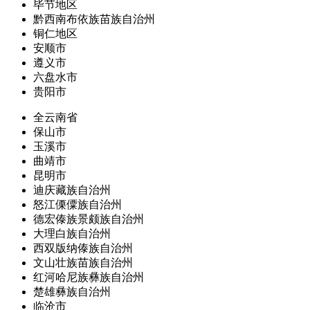
毕节地区
黔西南布依族苗族自治州
铜仁地区
安顺市
遵义市
六盘水市
贵阳市
全云南省
保山市
玉溪市
曲靖市
昆明市
迪庆藏族自治州
怒江傈僳族自治州
德宏傣族景颇族自治州
大理白族自治州
西双版纳傣族自治州
文山壮族苗族自治州
红河哈尼族彝族自治州
楚雄彝族自治州
临沧市