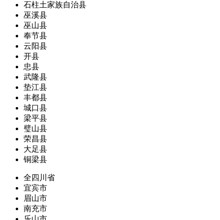
石柱土家族自治县
巫溪县
巫山县
奉节县
云阳县
开县
忠县
武隆县
垫江县
丰都县
城口县
梁平县
璧山县
荣昌县
大足县
铜梁县
全四川省
宜宾市
眉山市
南充市
乐山市