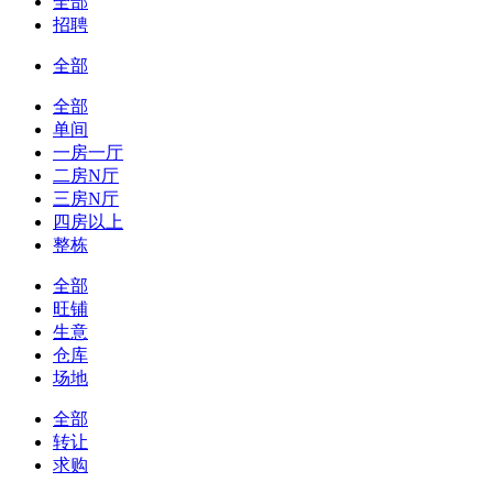
全部
招聘
全部
全部
单间
一房一厅
二房N厅
三房N厅
四房以上
整栋
全部
旺铺
生意
仓库
场地
全部
转让
求购