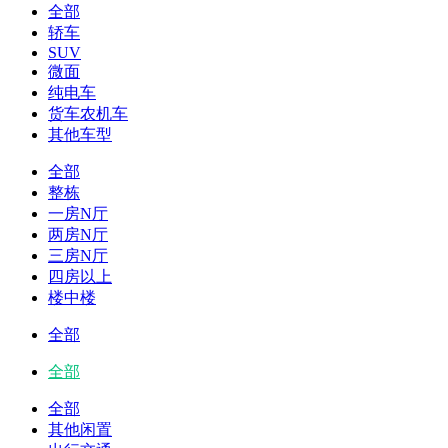
全部
轿车
SUV
微面
纯电车
货车农机车
其他车型
全部
整栋
一房N厅
两房N厅
三房N厅
四房以上
楼中楼
全部
全部
全部
其他闲置