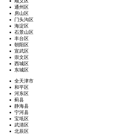
顺义区
通州区
房山区
门头沟区
海淀区
石景山区
丰台区
朝阳区
宣武区
崇文区
西城区
东城区
全天津市
和平区
河东区
蓟县
静海县
宁河县
宝坻区
武清区
北辰区