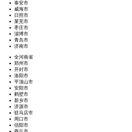
泰安市
威海市
日照市
莱芜市
枣庄市
淄博市
青岛市
济南市
全河南省
郑州市
开封市
洛阳市
平顶山市
安阳市
鹤壁市
新乡市
济源市
驻马店市
周口市
信阳市
商丘市