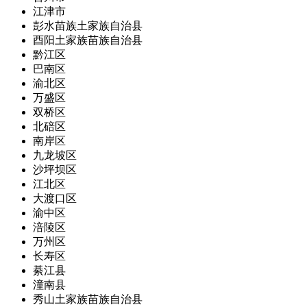
江津市
彭水苗族土家族自治县
酉阳土家族苗族自治县
黔江区
巴南区
渝北区
万盛区
双桥区
北碚区
南岸区
九龙坡区
沙坪坝区
江北区
大渡口区
渝中区
涪陵区
万州区
长寿区
綦江县
潼南县
秀山土家族苗族自治县