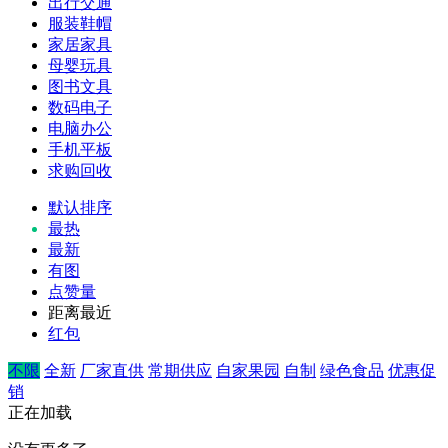
出行交通
服装鞋帽
家居家具
母婴玩具
图书文具
数码电子
电脑办公
手机平板
求购回收
默认排序
最热
最新
有图
点赞量
距离最近
红包
不限
全新
厂家直供
常期供应
自家果园
自制
绿色食品
优惠促
销
正在加载