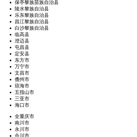
保亭黎族苗族自治县
陵水黎族自治县
乐东黎族自治县
昌江黎族自治县
白沙黎族自治县
临高县
澄迈县
屯昌县
定安县
东方市
万宁市
文昌市
儋州市
琼海市
五指山市
三亚市
海口市
全重庆市
南川市
永川市
合川市