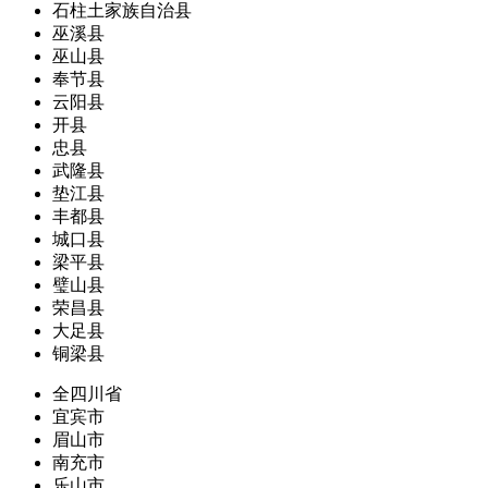
石柱土家族自治县
巫溪县
巫山县
奉节县
云阳县
开县
忠县
武隆县
垫江县
丰都县
城口县
梁平县
璧山县
荣昌县
大足县
铜梁县
全四川省
宜宾市
眉山市
南充市
乐山市