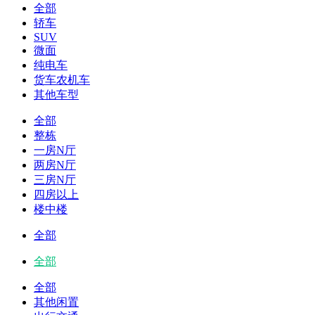
全部
轿车
SUV
微面
纯电车
货车农机车
其他车型
全部
整栋
一房N厅
两房N厅
三房N厅
四房以上
楼中楼
全部
全部
全部
其他闲置