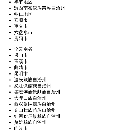
毕节地区
黔西南布依族苗族自治州
铜仁地区
安顺市
遵义市
六盘水市
贵阳市
全云南省
保山市
玉溪市
曲靖市
昆明市
迪庆藏族自治州
怒江傈僳族自治州
德宏傣族景颇族自治州
大理白族自治州
西双版纳傣族自治州
文山壮族苗族自治州
红河哈尼族彝族自治州
楚雄彝族自治州
临沧市