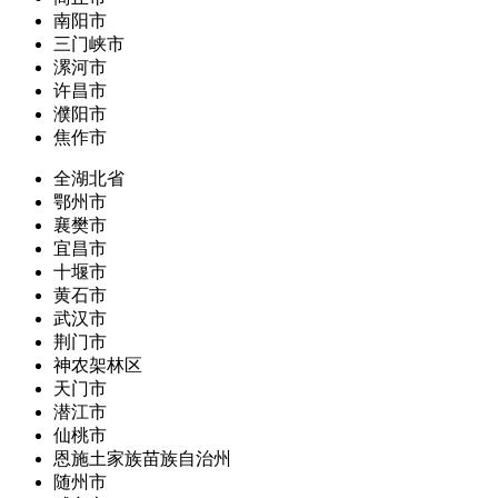
南阳市
三门峡市
漯河市
许昌市
濮阳市
焦作市
全湖北省
鄂州市
襄樊市
宜昌市
十堰市
黄石市
武汉市
荆门市
神农架林区
天门市
潜江市
仙桃市
恩施土家族苗族自治州
随州市