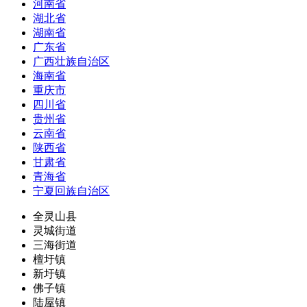
河南省
湖北省
湖南省
广东省
广西壮族自治区
海南省
重庆市
四川省
贵州省
云南省
陕西省
甘肃省
青海省
宁夏回族自治区
全灵山县
灵城街道
三海街道
檀圩镇
新圩镇
佛子镇
陆屋镇