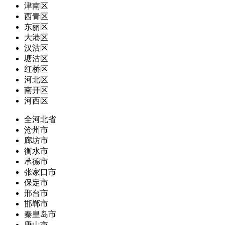
津南区
西青区
东丽区
大港区
汉沽区
塘沽区
红桥区
河北区
南开区
河西区
全河北省
沧州市
廊坊市
衡水市
承德市
张家口市
保定市
邢台市
邯郸市
秦皇岛市
唐山市