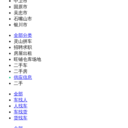
中卫市
固原市
吴忠市
石嘴山市
银川市
全部分类
灵山拼车
招聘求职
房屋出租
旺铺仓库场地
二手车
二手房
供应信息
二手
全部
车找人
人找车
车找货
货找车