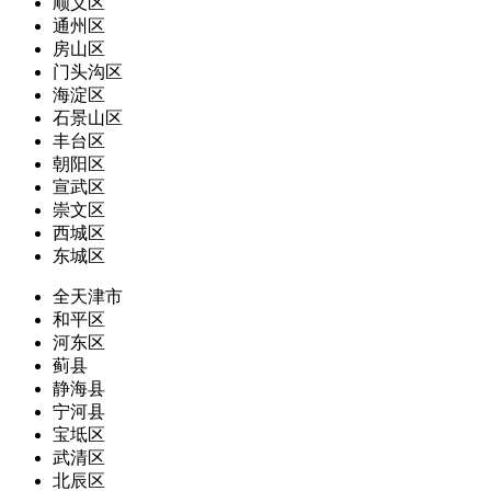
顺义区
通州区
房山区
门头沟区
海淀区
石景山区
丰台区
朝阳区
宣武区
崇文区
西城区
东城区
全天津市
和平区
河东区
蓟县
静海县
宁河县
宝坻区
武清区
北辰区