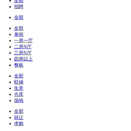
全部
招聘
全部
全部
单间
一房一厅
二房N厅
三房N厅
四房以上
整栋
全部
旺铺
生意
仓库
场地
全部
转让
求购