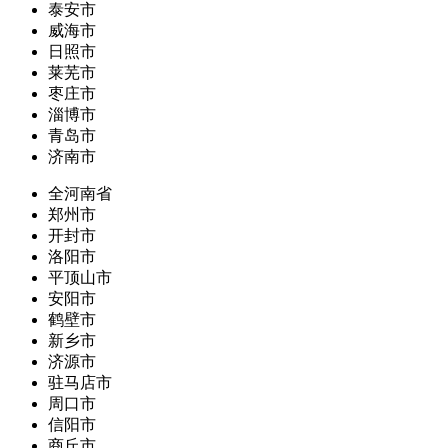
泰安市
威海市
日照市
莱芜市
枣庄市
淄博市
青岛市
济南市
全河南省
郑州市
开封市
洛阳市
平顶山市
安阳市
鹤壁市
新乡市
济源市
驻马店市
周口市
信阳市
商丘市