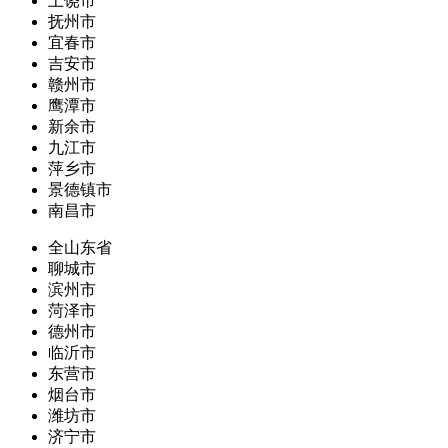
上饶市
抚州市
宜春市
吉安市
赣州市
鹰潭市
新余市
九江市
萍乡市
景德镇市
南昌市
全山东省
聊城市
滨州市
菏泽市
德州市
临沂市
东营市
烟台市
潍坊市
济宁市