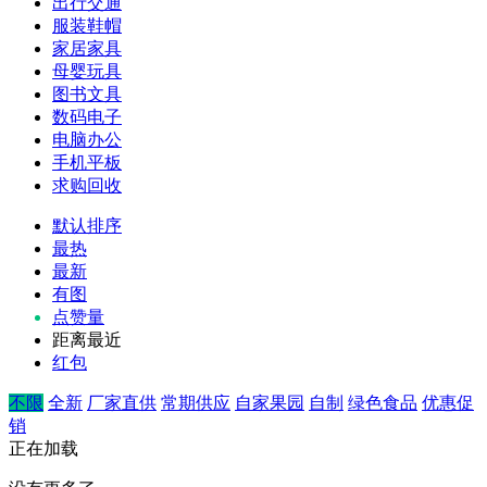
出行交通
服装鞋帽
家居家具
母婴玩具
图书文具
数码电子
电脑办公
手机平板
求购回收
默认排序
最热
最新
有图
点赞量
距离最近
红包
不限
全新
厂家直供
常期供应
自家果园
自制
绿色食品
优惠促
销
正在加载