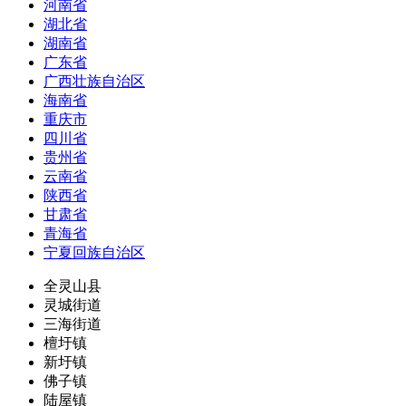
河南省
湖北省
湖南省
广东省
广西壮族自治区
海南省
重庆市
四川省
贵州省
云南省
陕西省
甘肃省
青海省
宁夏回族自治区
全灵山县
灵城街道
三海街道
檀圩镇
新圩镇
佛子镇
陆屋镇