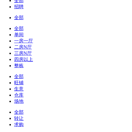
全部
招聘
全部
全部
单间
一房一厅
二房N厅
三房N厅
四房以上
整栋
全部
旺铺
生意
仓库
场地
全部
转让
求购