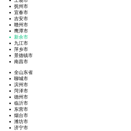
上饶市
抚州市
宜春市
吉安市
赣州市
鹰潭市
新余市
九江市
萍乡市
景德镇市
南昌市
全山东省
聊城市
滨州市
菏泽市
德州市
临沂市
东营市
烟台市
潍坊市
济宁市