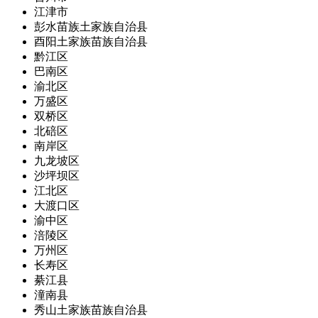
江津市
彭水苗族土家族自治县
酉阳土家族苗族自治县
黔江区
巴南区
渝北区
万盛区
双桥区
北碚区
南岸区
九龙坡区
沙坪坝区
江北区
大渡口区
渝中区
涪陵区
万州区
长寿区
綦江县
潼南县
秀山土家族苗族自治县