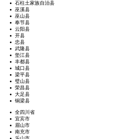
石柱土家族自治县
巫溪县
巫山县
奉节县
云阳县
开县
忠县
武隆县
垫江县
丰都县
城口县
梁平县
璧山县
荣昌县
大足县
铜梁县
全四川省
宜宾市
眉山市
南充市
乐山市