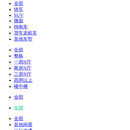
全部
轿车
SUV
微面
纯电车
货车农机车
其他车型
全部
整栋
一房N厅
两房N厅
三房N厅
四房以上
楼中楼
全部
全部
全部
其他闲置