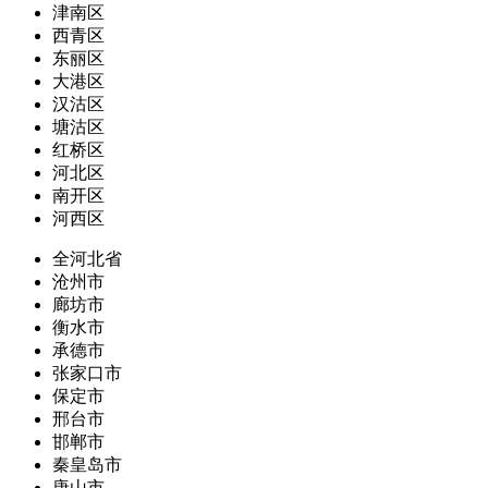
津南区
西青区
东丽区
大港区
汉沽区
塘沽区
红桥区
河北区
南开区
河西区
全河北省
沧州市
廊坊市
衡水市
承德市
张家口市
保定市
邢台市
邯郸市
秦皇岛市
唐山市