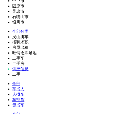
中卫市
固原市
吴忠市
石嘴山市
银川市
全部分类
灵山拼车
招聘求职
房屋出租
旺铺仓库场地
二手车
二手房
供应信息
二手
全部
车找人
人找车
车找货
货找车