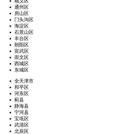
顺义区
通州区
房山区
门头沟区
海淀区
石景山区
丰台区
朝阳区
宣武区
崇文区
西城区
东城区
全天津市
和平区
河东区
蓟县
静海县
宁河县
宝坻区
武清区
北辰区