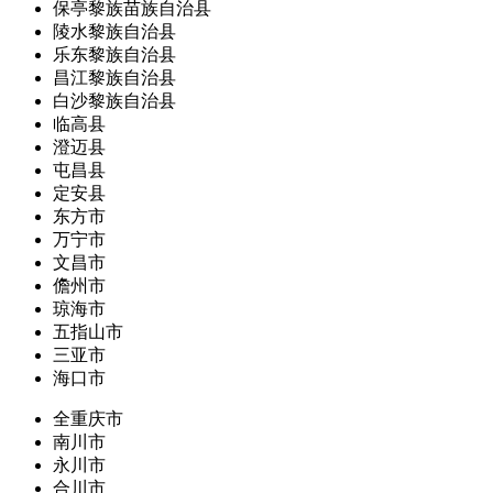
保亭黎族苗族自治县
陵水黎族自治县
乐东黎族自治县
昌江黎族自治县
白沙黎族自治县
临高县
澄迈县
屯昌县
定安县
东方市
万宁市
文昌市
儋州市
琼海市
五指山市
三亚市
海口市
全重庆市
南川市
永川市
合川市