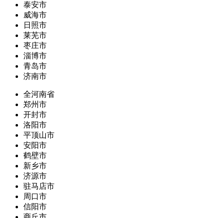
泰安市
威海市
日照市
莱芜市
枣庄市
淄博市
青岛市
济南市
全河南省
郑州市
开封市
洛阳市
平顶山市
安阳市
鹤壁市
新乡市
济源市
驻马店市
周口市
信阳市
商丘市