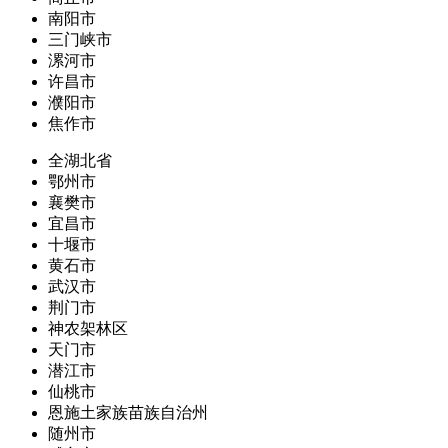
南阳市
三门峡市
漯河市
许昌市
濮阳市
焦作市
全湖北省
鄂州市
襄樊市
宜昌市
十堰市
黄石市
武汉市
荆门市
神农架林区
天门市
潜江市
仙桃市
恩施土家族苗族自治州
随州市