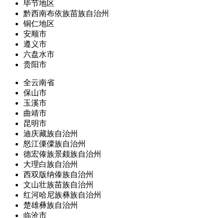
毕节地区
黔西南布依族苗族自治州
铜仁地区
安顺市
遵义市
六盘水市
贵阳市
全云南省
保山市
玉溪市
曲靖市
昆明市
迪庆藏族自治州
怒江傈僳族自治州
德宏傣族景颇族自治州
大理白族自治州
西双版纳傣族自治州
文山壮族苗族自治州
红河哈尼族彝族自治州
楚雄彝族自治州
临沧市