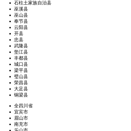
石柱土家族自治县
巫溪县
巫山县
奉节县
云阳县
开县
忠县
武隆县
垫江县
丰都县
城口县
梁平县
璧山县
荣昌县
大足县
铜梁县
全四川省
宜宾市
眉山市
南充市
乐山市