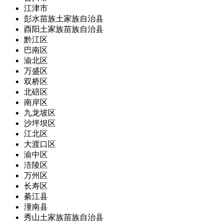
江津市
彭水苗族土家族自治县
酉阳土家族苗族自治县
黔江区
巴南区
渝北区
万盛区
双桥区
北碚区
南岸区
九龙坡区
沙坪坝区
江北区
大渡口区
渝中区
涪陵区
万州区
长寿区
綦江县
潼南县
秀山土家族苗族自治县