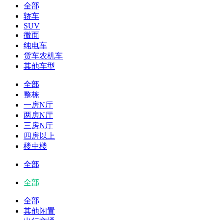
全部
轿车
SUV
微面
纯电车
货车农机车
其他车型
全部
整栋
一房N厅
两房N厅
三房N厅
四房以上
楼中楼
全部
全部
全部
其他闲置