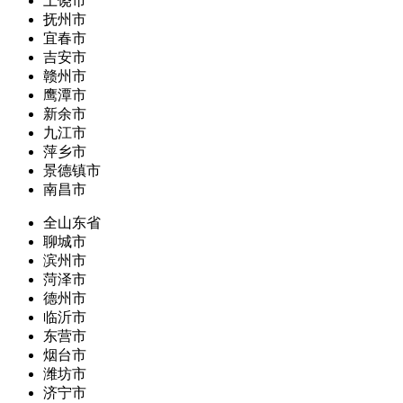
上饶市
抚州市
宜春市
吉安市
赣州市
鹰潭市
新余市
九江市
萍乡市
景德镇市
南昌市
全山东省
聊城市
滨州市
菏泽市
德州市
临沂市
东营市
烟台市
潍坊市
济宁市