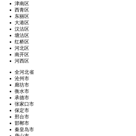
津南区
西青区
东丽区
大港区
汉沽区
塘沽区
红桥区
河北区
南开区
河西区
全河北省
沧州市
廊坊市
衡水市
承德市
张家口市
保定市
邢台市
邯郸市
秦皇岛市
唐山市