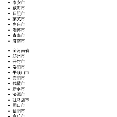
泰安市
威海市
日照市
莱芜市
枣庄市
淄博市
青岛市
济南市
全河南省
郑州市
开封市
洛阳市
平顶山市
安阳市
鹤壁市
新乡市
济源市
驻马店市
周口市
信阳市
商丘市