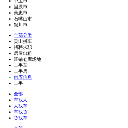
中卫市
固原市
吴忠市
石嘴山市
银川市
全部分类
灵山拼车
招聘求职
房屋出租
旺铺仓库场地
二手车
二手房
供应信息
二手
全部
车找人
人找车
车找货
货找车