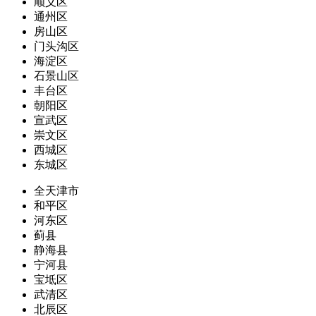
顺义区
通州区
房山区
门头沟区
海淀区
石景山区
丰台区
朝阳区
宣武区
崇文区
西城区
东城区
全天津市
和平区
河东区
蓟县
静海县
宁河县
宝坻区
武清区
北辰区