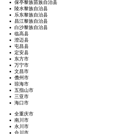
保亭黎族苗族自治县
陵水黎族自治县
乐东黎族自治县
昌江黎族自治县
白沙黎族自治县
临高县
澄迈县
屯昌县
定安县
东方市
万宁市
文昌市
儋州市
琼海市
五指山市
三亚市
海口市
全重庆市
南川市
永川市
合川市