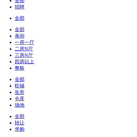
全部
招聘
全部
全部
单间
一房一厅
二房N厅
三房N厅
四房以上
整栋
全部
旺铺
生意
仓库
场地
全部
转让
求购