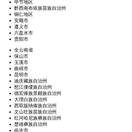
毕节地区
黔西南布依族苗族自治州
铜仁地区
安顺市
遵义市
六盘水市
贵阳市
全云南省
保山市
玉溪市
曲靖市
昆明市
迪庆藏族自治州
怒江傈僳族自治州
德宏傣族景颇族自治州
大理白族自治州
西双版纳傣族自治州
文山壮族苗族自治州
红河哈尼族彝族自治州
楚雄彝族自治州
临沧市