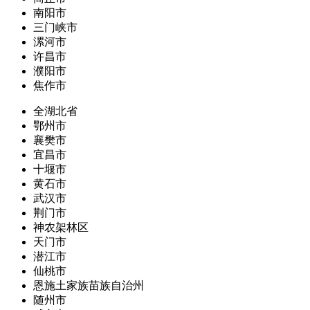
南阳市
三门峡市
漯河市
许昌市
濮阳市
焦作市
全湖北省
鄂州市
襄樊市
宜昌市
十堰市
黄石市
武汉市
荆门市
神农架林区
天门市
潜江市
仙桃市
恩施土家族苗族自治州
随州市