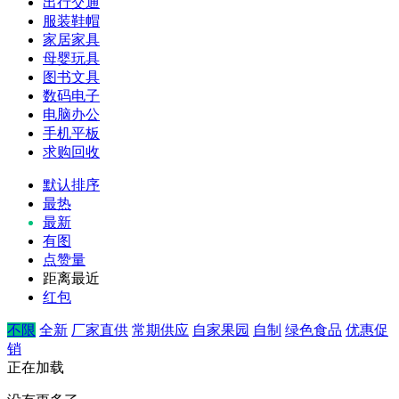
出行交通
服装鞋帽
家居家具
母婴玩具
图书文具
数码电子
电脑办公
手机平板
求购回收
默认排序
最热
最新
有图
点赞量
距离最近
红包
不限
全新
厂家直供
常期供应
自家果园
自制
绿色食品
优惠促
销
正在加载