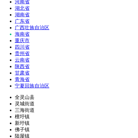
河南省
湖北省
湖南省
广东省
广西壮族自治区
海南省
重庆市
四川省
贵州省
云南省
陕西省
甘肃省
青海省
宁夏回族自治区
全灵山县
灵城街道
三海街道
檀圩镇
新圩镇
佛子镇
陆屋镇