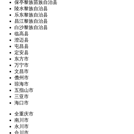
保亭黎族苗族自治县
陵水黎族自治县
乐东黎族自治县
昌江黎族自治县
白沙黎族自治县
临高县
澄迈县
屯昌县
定安县
东方市
万宁市
文昌市
儋州市
琼海市
五指山市
三亚市
海口市
全重庆市
南川市
永川市
合川市