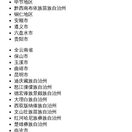
毕节地区
黔西南布依族苗族自治州
铜仁地区
安顺市
遵义市
六盘水市
贵阳市
全云南省
保山市
玉溪市
曲靖市
昆明市
迪庆藏族自治州
怒江傈僳族自治州
德宏傣族景颇族自治州
大理白族自治州
西双版纳傣族自治州
文山壮族苗族自治州
红河哈尼族彝族自治州
楚雄彝族自治州
临沧市