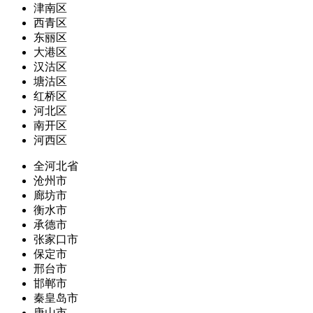
津南区
西青区
东丽区
大港区
汉沽区
塘沽区
红桥区
河北区
南开区
河西区
全河北省
沧州市
廊坊市
衡水市
承德市
张家口市
保定市
邢台市
邯郸市
秦皇岛市
唐山市