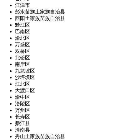
江津市
彭水苗族土家族自治县
酉阳土家族苗族自治县
黔江区
巴南区
渝北区
万盛区
双桥区
北碚区
南岸区
九龙坡区
沙坪坝区
江北区
大渡口区
渝中区
涪陵区
万州区
长寿区
綦江县
潼南县
秀山土家族苗族自治县