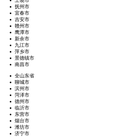
上饶市
抚州市
宜春市
吉安市
赣州市
鹰潭市
新余市
九江市
萍乡市
景德镇市
南昌市
全山东省
聊城市
滨州市
菏泽市
德州市
临沂市
东营市
烟台市
潍坊市
济宁市