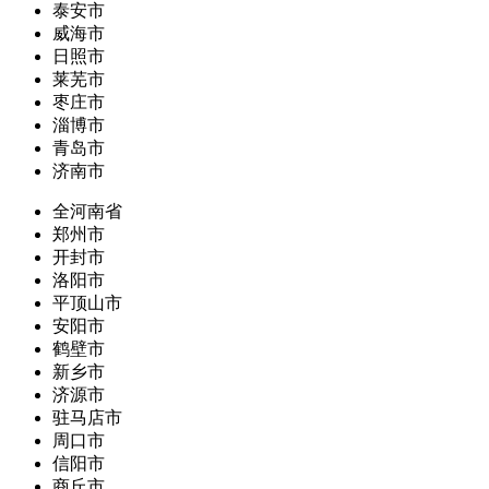
泰安市
威海市
日照市
莱芜市
枣庄市
淄博市
青岛市
济南市
全河南省
郑州市
开封市
洛阳市
平顶山市
安阳市
鹤壁市
新乡市
济源市
驻马店市
周口市
信阳市
商丘市