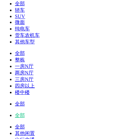
全部
轿车
SUV
微面
纯电车
货车农机车
其他车型
全部
整栋
一房N厅
两房N厅
三房N厅
四房以上
楼中楼
全部
全部
全部
其他闲置