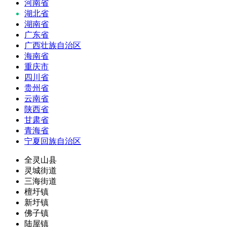
河南省
湖北省
湖南省
广东省
广西壮族自治区
海南省
重庆市
四川省
贵州省
云南省
陕西省
甘肃省
青海省
宁夏回族自治区
全灵山县
灵城街道
三海街道
檀圩镇
新圩镇
佛子镇
陆屋镇