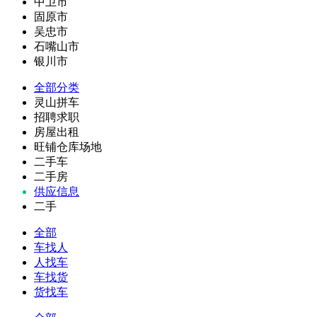
中卫市
固原市
吴忠市
石嘴山市
银川市
全部分类
灵山拼车
招聘求职
房屋出租
旺铺仓库场地
二手车
二手房
供应信息
二手
全部
车找人
人找车
车找货
货找车