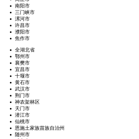
南阳市
三门峡市
漯河市
许昌市
濮阳市
焦作市
全湖北省
鄂州市
襄樊市
宜昌市
十堰市
黄石市
武汉市
荆门市
神农架林区
天门市
潜江市
仙桃市
恩施土家族苗族自治州
随州市