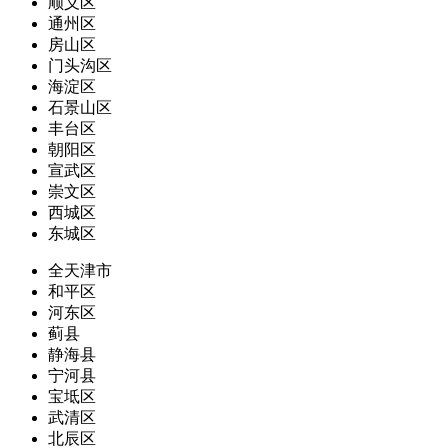
顺义区
通州区
房山区
门头沟区
海淀区
石景山区
丰台区
朝阳区
宣武区
崇文区
西城区
东城区
全天津市
和平区
河东区
蓟县
静海县
宁河县
宝坻区
武清区
北辰区