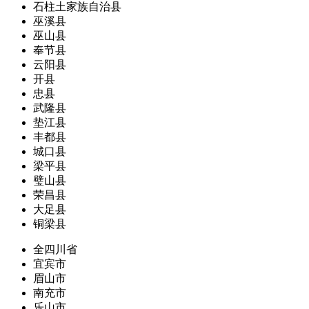
石柱土家族自治县
巫溪县
巫山县
奉节县
云阳县
开县
忠县
武隆县
垫江县
丰都县
城口县
梁平县
璧山县
荣昌县
大足县
铜梁县
全四川省
宜宾市
眉山市
南充市
乐山市