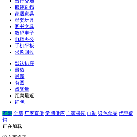
出行交通
服装鞋帽
家居家具
母婴玩具
图书文具
数码电子
电脑办公
手机平板
求购回收
默认排序
最热
最新
有图
点赞量
距离最近
红包
不限
全新
厂家直供
常期供应
自家果园
自制
绿色食品
优惠促
销
正在加载