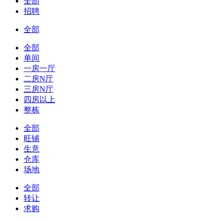
全部
招聘
全部
全部
单间
一房一厅
二房N厅
三房N厅
四房以上
整栋
全部
旺铺
生意
仓库
场地
全部
转让
求购